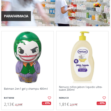
PARAFARMACIA
Nenuco niños jabon liquido ultra-
Batman 2en1 gel y champu 400ml
suave 200ml
BATMAN
NENUCO
2,13€
1,81€
- 49%
- 49%
4,20€
3,57€