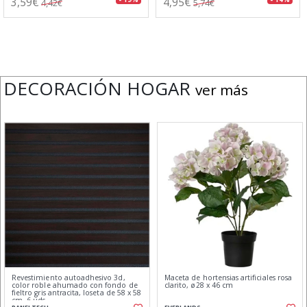
3,59€
4,95€
4,42€
5,74€
DECORACIÓN HOGAR
ver más
Revestimiento autoadhesivo 3d,
Maceta de hortensias artificiales rosa
color roble ahumado con fondo de
clarito, ø28 x 46 cm
fieltro gris antracita, loseta de 58 x 58
cm, 6 uds