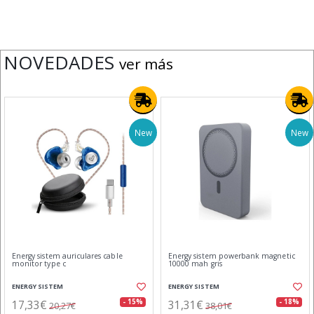
NOVEDADES
ver más
New
New
Energy sistem auriculares cable
Energy sistem powerbank magnetic
monitor type c
10000 mah gris
ENERGY SISTEM
ENERGY SISTEM
17,33€
31,31€
- 15%
- 18%
20,27€
38,01€