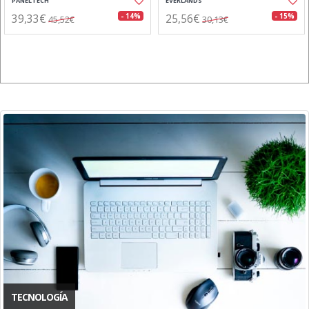
PANELTECH
EVERLANDS
39,33€
25,56€
- 14%
- 15%
45,52€
30,13€
TECNOLOGÍA