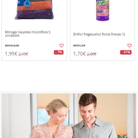
Mihogar bayetas microfibra 5
Briflor fregasuelos flores frescas 1L
unidades
MIHOGAR
BRIFLOR
1,99€
1,70€
- 7%
- 41%
2,15€
2,90€