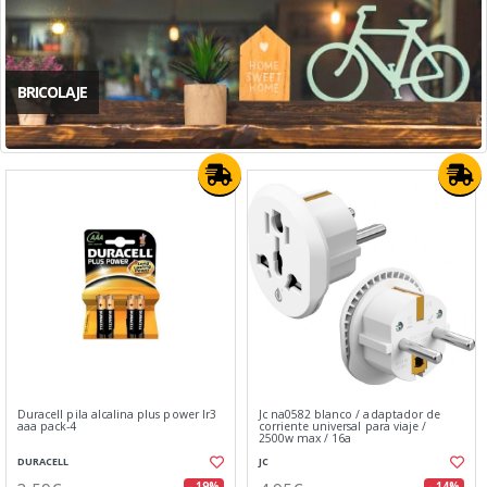
BRICOLAJE
Duracell pila alcalina plus power lr3
Jc na0582 blanco / adaptador de
aaa pack-4
corriente universal para viaje /
2500w max / 16a
DURACELL
JC
- 19%
- 14%