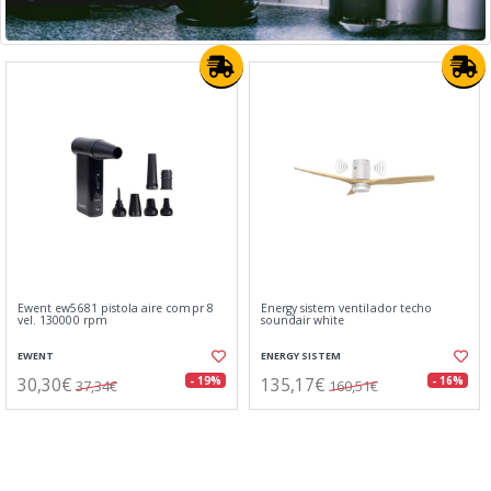
Ewent ew5681 pistola aire compr 8
Energy sistem ventilador techo
vel. 130000 rpm
soundair white
EWENT
ENERGY SISTEM
30,30€
135,17€
- 19%
- 16%
37,34€
160,51€