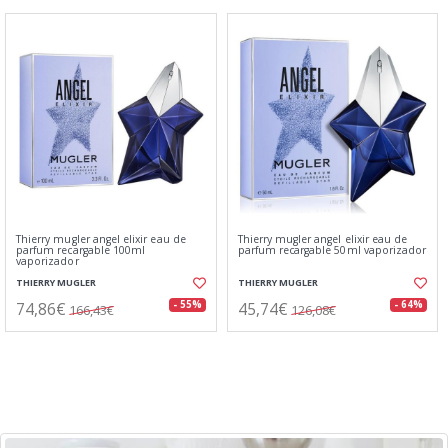
Thierry mugler angel elixir eau de
Thierry mugler angel elixir eau de
parfum recargable 100ml
parfum recargable 50ml vaporizador
vaporizador
THIERRY MUGLER
THIERRY MUGLER
74,86€
45,74€
- 55%
- 64%
166,43€
126,08€