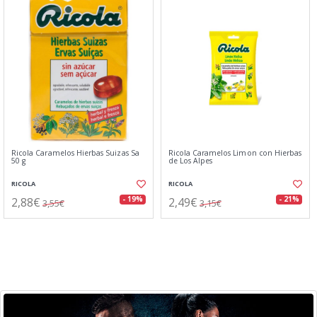
Ricola Caramelos Hierbas Suizas Sa
Ricola Caramelos Limon con Hierbas
50 g
de Los Alpes
RICOLA
RICOLA
2,88€
2,49€
- 19%
- 21%
3,55€
3,15€