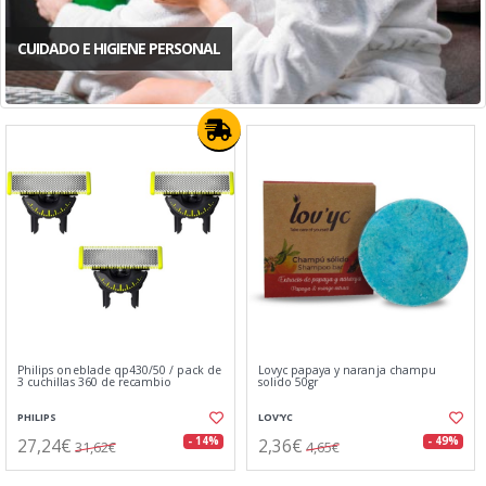
CUIDADO E HIGIENE PERSONAL
Philips oneblade qp430/50 / pack de
Lovyc papaya y naranja champu
3 cuchillas 360 de recambio
solido 50gr
PHILIPS
LOV'YC
27,24€
2,36€
- 14%
- 49%
31,62€
4,65€