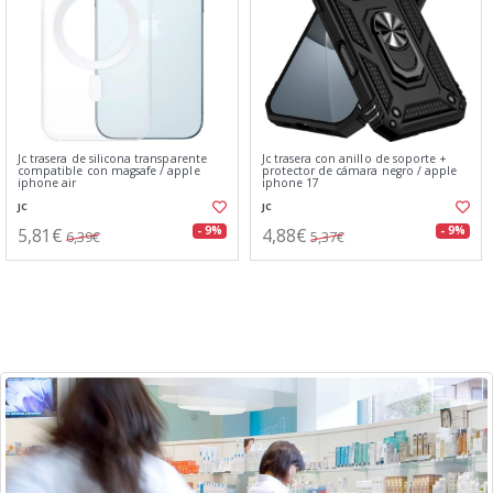
Jc trasera de silicona transparente
Jc trasera con anillo de soporte +
compatible con magsafe / apple
protector de cámara negro / apple
iphone air
iphone 17
JC
JC
5,81€
4,88€
- 9%
- 9%
6,39€
5,37€