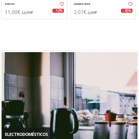
FINISH
HANDY BAG
11,00€
2,07€
- 12%
- 20%
12,50€
2,60€
ELECTRODOMÉSTICOS