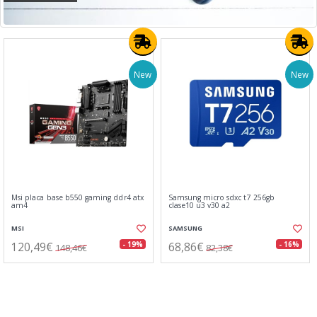
New
New
Msi placa base b550 gaming ddr4 atx
Samsung micro sdxc t7 256gb
am4
clase10 u3 v30 a2
MSI
SAMSUNG
120,49€
68,86€
- 19%
- 16%
148,46€
82,38€