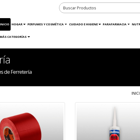
INICIO
HOGAR
PERFUMES Y COSMÉTICA
CUIDADO E HIGIENE
PARAFARMACIA
NUTR
MÁS CATEGORÍAS
ría
 de Ferretería
INIC