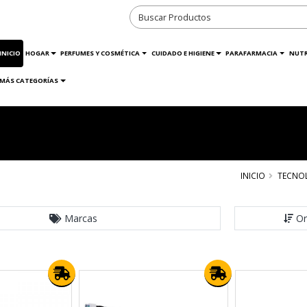
INICIO
HOGAR
PERFUMES Y COSMÉTICA
CUIDADO E HIGIENE
PARAFARMACIA
NUTR
MÁS CATEGORÍAS
INICIO
TECNO
Marcas
Or