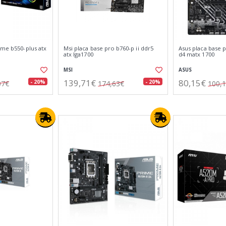
ime b550-plus atx
Msi placa base pro b760-p ii ddr5
Asus placa base
atx lga1700
d4 matx 1700
MSI
ASUS
139,71€
80,15€
- 20%
- 20%
07€
174,63€
100,