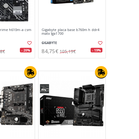
 prime h610m-a csm
Gigabyte placa base b760m h ddr4
matx lga1700
GIGABYTE
84,75€
- 20%
- 19%
18€
105,19€