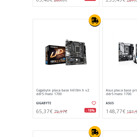
Gigabyte placa base h610m h v2
Asus placa base pr
ddr5 matx 1700
ddr5 matx 1700
GIGABYTE
ASUS
65,37€
148,77€
- 18%
79,97€
181,