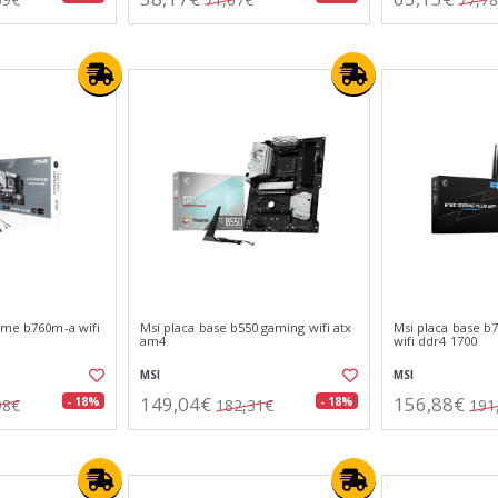
ime b760m-a wifi
Msi placa base b550 gaming wifi atx
Msi placa base b
am4
wifi ddr4 1700
MSI
MSI
149,04€
156,88€
- 18%
- 18%
98€
182,31€
191