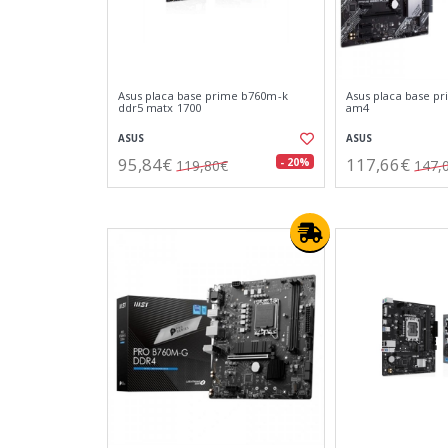
Asus placa base prime b760m-k
Asus placa base pr
ddr5 matx 1700
am4
ASUS
ASUS
95,84€
117,66€
- 20%
119,80€
147,