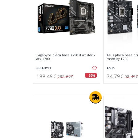
Gigabyte placa base z790 d ax ddr5
Asus placa base p
atx 1700
matx lga1700
GIGABYTE
ASUS
188,49€
74,79€
- 20%
235,62€
93,49€