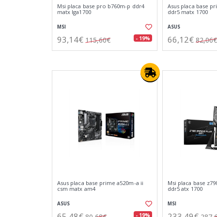
Msi placa base pro b760m-p ddr4
Asus placa base p
matx lga1700
ddr5 matx 1700
MSI
ASUS
93,14€
66,12€
- 19%
115,60€
82,06€
Asus placa base prime a520m-a ii
Msi placa base z79
csm matx am4
ddr5 atx 1700
ASUS
MSI
65,48€
233,49€
- 19%
80,68€
287,