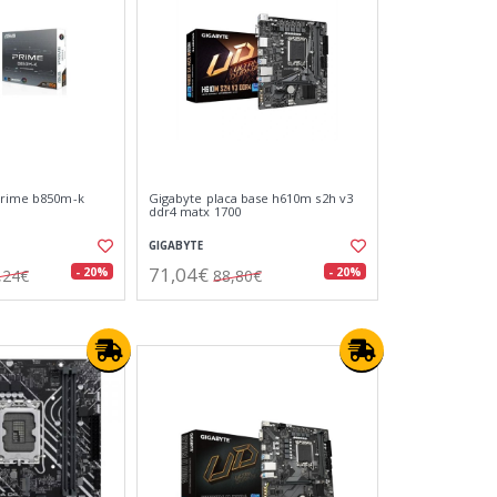
prime b850m-k
Gigabyte placa base h610m s2h v3
ddr4 matx 1700
GIGABYTE
71,04€
- 20%
- 20%
,24€
88,80€