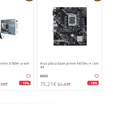
prime b760m-a wifi
Asus placa base prime h610m-e csm
d4
ASUS
75,21€
- 18%
- 18%
,58€
91,33€