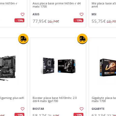
rime h610m-r
Asus placa base prime h610m-r d4
Msi placa base a
matx 1700
am4
ASUS
MSI
77,95€
55,75€
- 19%
- 19%
96,74€
68,7
0 gaming plus wifi
Biostar placa base h610mhc 2.0
Gigabyte placa b
ddr4 matx lga1700
matx 1700
BIOSTAR
GIGABYTE
58,17€
63,13€
- 19%
- 19%
69€
71,67€
77,7