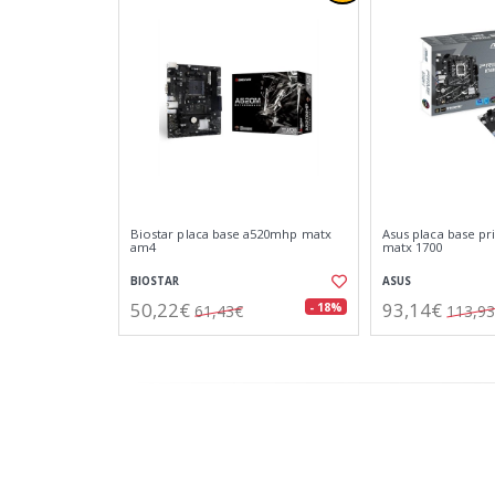
Biostar placa base a520mhp matx
Asus placa base p
am4
matx 1700
BIOSTAR
ASUS
50,22€
93,14€
- 18%
61,43€
113,9