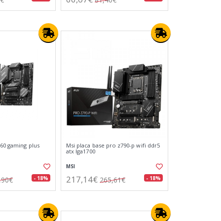
760 gaming plus
Msi placa base pro z790-p wifi ddr5
atx lga1700
MSI
217,14€
- 18%
- 18%
,90€
265,61€