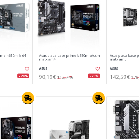
rime h610m-k d4
Asus placa base prime b550m-a/csm
Asus placa base 
matx am4
matx am5
ASUS
ASUS
90,19€
142,59€
- 20%
- 20%
112,74€
178