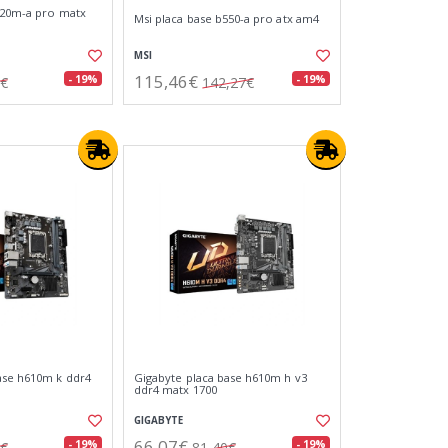
520m-a pro matx
Msi placa base b550-a pro atx am4
MSI
115,46€
- 19%
- 19%
0€
142,27€
ase h610m k ddr4
Gigabyte placa base h610m h v3
ddr4 matx 1700
GIGABYTE
66,07€
- 19%
- 19%
8€
81,40€