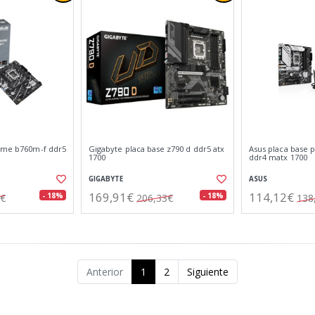
rime b760m-f ddr5
Gigabyte placa base z790 d ddr5 atx
Asus placa base 
1700
ddr4 matx 1700
GIGABYTE
ASUS
169,91€
114,12€
- 18%
- 18%
3€
206,33€
138
Anterior
1
2
Siguiente