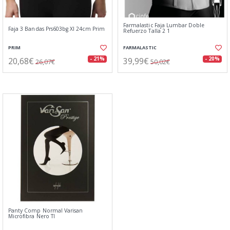
Farmalastic Faja Lumbar Doble
Faja 3 Bandas Prs603bg Xl 24cm Prim
Refuerzo Talla 2 1
PRIM
FARMALASTIC
20,68€
39,99€
- 21%
- 20%
26,07€
50,02€
Panty Comp Normal Varisan
Microfibra Nero Tl