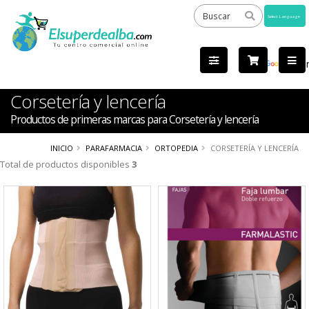
Powered
by
Tra
Corsetería y lencería
Productos de primeras marcas para Corsetería y lencería
INICIO
PARAFARMACIA
ORTOPEDIA
CORSETERÍA Y LENCERÍA
Total de productos disponibles
3