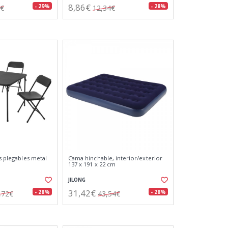
8,86€
- 29%
- 28%
9€
12,34€
as plegables metal
Cama hinchable, interior/exterior
137 x 191 x 22 cm
JILONG
31,42€
- 28%
- 28%
,72€
43,54€