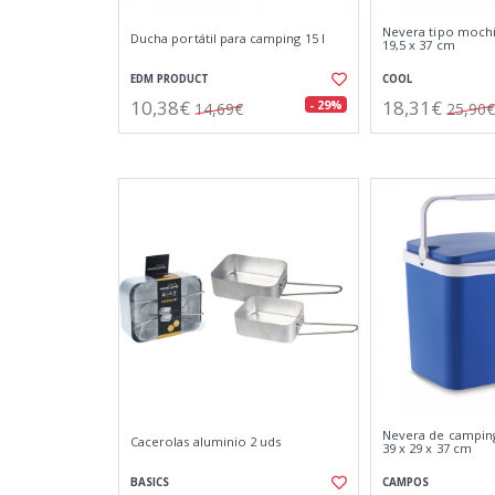
Nevera tipo mochil
Ducha portátil para camping 15 l
19,5 x 37 cm
EDM PRODUCT
COOL
10,38€
18,31€
- 29%
14,69€
25,90€
Nevera de camping 
Cacerolas aluminio 2 uds
39 x 29 x 37 cm
BASICS
CAMPOS