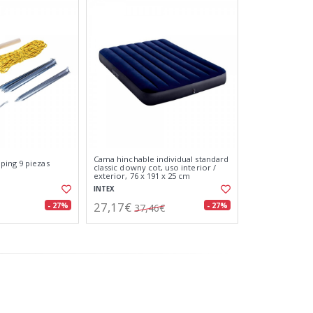
Cama hinchable individual standard
ping 9 piezas
classic downy cot, uso interior /
exterior, 76 x 191 x 25 cm
INTEX
27,17€
- 27%
- 27%
37,46€