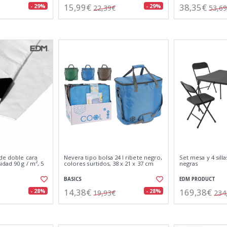
15,99€
38,35€
- 29%
- 29%
22,39€
53,6
 de doble cara
Nevera tipo bolsa 24 l ribete negro,
Set mesa y 4 sill
idad 90 g / m², 5
colores surtidos, 38 x 21 x 37 cm
negras
BASICS
EDM PRODUCT
14,38€
169,38€
- 28%
- 28%
19,93€
234