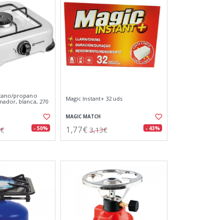
utano/propano
Magic Instant+ 32 uds
ador, blanca, 270
MAGIC MATCH
1,77€
- 50%
- 43%
0€
3,13€