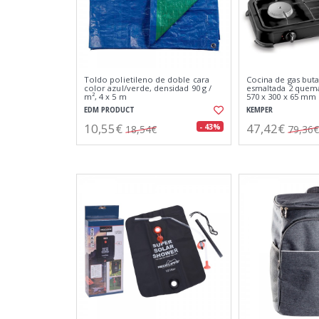
Toldo polietileno de doble cara
Cocina de gas bu
color azul/verde, densidad 90 g /
esmaltada 2 quema
m², 4 x 5 m
570 x 300 x 65 mm
EDM PRODUCT
KEMPER
10,55€
47,42€
- 43%
18,54€
79,36€