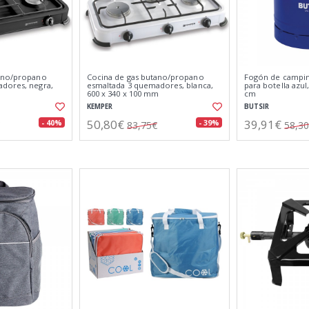
tano/propano
Cocina de gas butano/propano
Fogón de camping
dores, negra,
esmaltada 3 quemadores, blanca,
para botella azul,
600 x 340 x 100 mm
cm
KEMPER
BUTSIR
50,80€
39,91€
- 40%
- 39%
83,75€
58,3