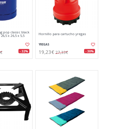
 pop classic black
Hornillo para cartucho yregas
 26,5 x 26,5 x 5,5
YREGAS
19,23€
- 32%
- 30%
0€
27,33€