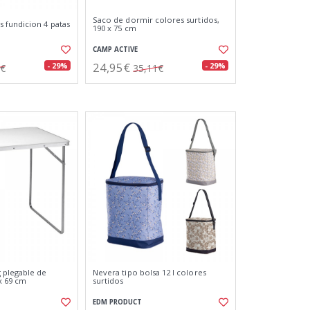
Saco de dormir colores surtidos,
 fundicion 4 patas
190 x 75 cm
CAMP ACTIVE
24,95€
- 29%
- 29%
9€
35,11€
 plegable de
Nevera tipo bolsa 12 l colores
x 69 cm
surtidos
EDM PRODUCT