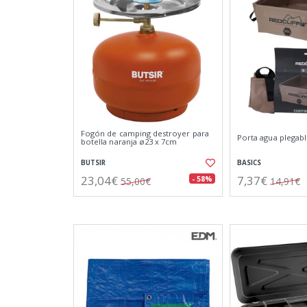
Fogón de camping destroyer para
Porta agua plegabl
botella naranja ø23 x 7cm
BUTSIR
BASICS
23,04€
7,37€
- 58%
55,00€
14,91€