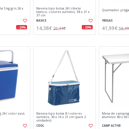
a 5 kg gris 26 x
Nevera tipo bolsa 24 l ribete
Quemador yregas
blanco, colores surtidos, 38 x 21 x
37 cm
BASICS
YREGAS
14,38€
41,99€
- 29%
- 29%
20,34€
59,3
24 l color azul,
Nevera tipo bolsa 8 l colores
Mesa de camping
surtidos, 30 x 16 x 21 cm (pack 2
aluminio 80 x 60 
unidades)
COOL
CAMP ACTIVE