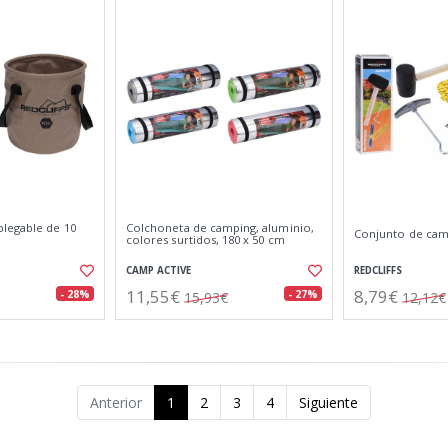
legable de 10
Colchoneta de camping, aluminio,
Conjunto de cam
colores surtidos, 180 x 50 cm
CAMP ACTIVE
REDCLIFFS
11,55€
8,79€
- 28%
- 27%
15,93€
12,12€
Anterior
1
2
3
4
Siguiente