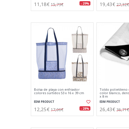
11,18€
19,43€
- 29%
15,73€
27,32€
Bolsa de playa con enfriador
Toldo polietileno
colores surtidos 53 x 16 x 39 cm
color blanco, dens
x 8 m
EDM PRODUCT
EDM PRODUCT
12,25€
26,43€
- 28%
17,06€
36,71€