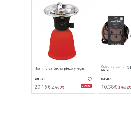
Cubo de camping p
Hornillo cartucho piezo yregas
litros
YREGAS
BASICS
20,16€
10,38€
- 28%
27,93€
14,32€