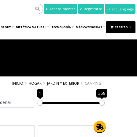
Acceso clientes
Registrarse
Powered by
Translate
 SPORT
DIETÉTICA NATURAL
TECNOLOGÍA
MÁS CATEGORÍAS
CARRITO
INICIO
HOGAR
JARDÍN Y EXTERIOR
CAMPING
1
358
denar