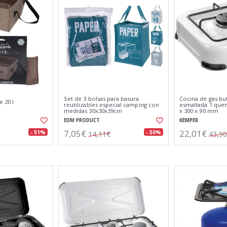
Set de 3 bolsas para basura
Cocina de gas b
e 20 l
reutilizables especial camping con
esmaltada 1 quem
medidas 30x30x39cm
x 300 x 90 mm
EDM PRODUCT
KEMPER
7,05€
22,01€
- 51%
- 50%
14,11€
43,9