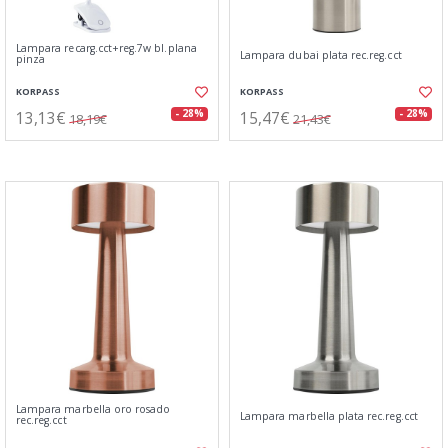
Lampara recarg.cct+reg.7w bl.plana
Lampara dubai plata rec.reg.cct
pinza
KORPASS
KORPASS
13,13€
15,47€
- 28%
- 28%
18,19€
21,43€
Lampara marbella oro rosado
Lampara marbella plata rec.reg.cct
rec.reg.cct