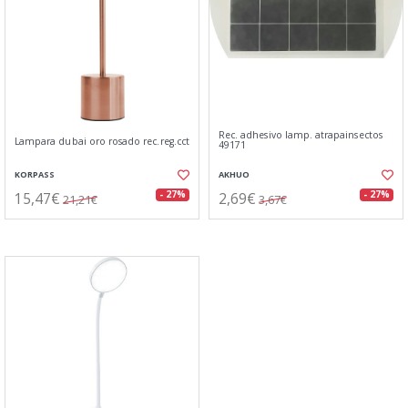
Rec. adhesivo lamp. atrapainsectos
Lampara dubai oro rosado rec.reg.cct
49171
KORPASS
AKHUO
15,47€
2,69€
- 27%
- 27%
21,21€
3,67€