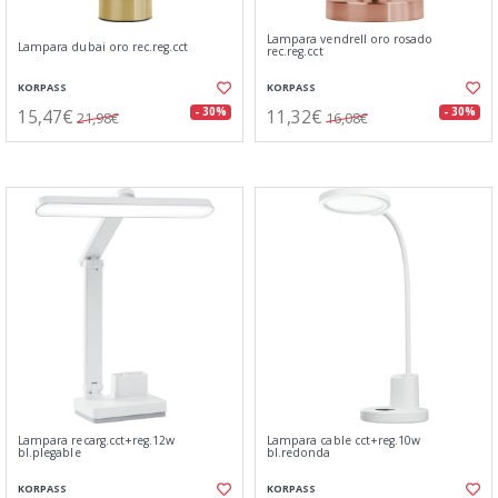
Lampara vendrell oro rosado
Lampara dubai oro rec.reg.cct
rec.reg.cct
KORPASS
KORPASS
15,47€
11,32€
- 30%
- 30%
21,98€
16,08€
Lampara recarg.cct+reg.12w
Lampara cable cct+reg.10w
bl.plegable
bl.redonda
KORPASS
KORPASS