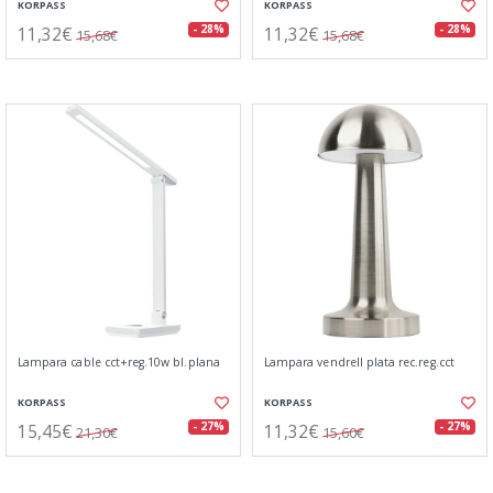
KORPASS
KORPASS
11,32€
11,32€
- 28%
- 28%
15,68€
15,68€
Lampara cable cct+reg.10w bl.plana
Lampara vendrell plata rec.reg.cct
KORPASS
KORPASS
15,45€
11,32€
- 27%
- 27%
21,30€
15,60€