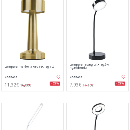
Lampara recarg.cct+reg.3w
Lampara marbella oro rec.reg.cct
ng.redonda
KORPASS
KORPASS
11,32€
7,93€
- 29%
- 29%
16,00€
11,16€