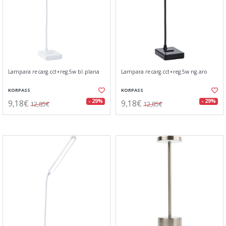
Lampara recarg.cct+reg.5w bl.plana
Lampara recarg.cct+reg.5w ng.aro
KORPASS
KORPASS
9,18€
9,18€
- 29%
- 29%
12,85€
12,85€