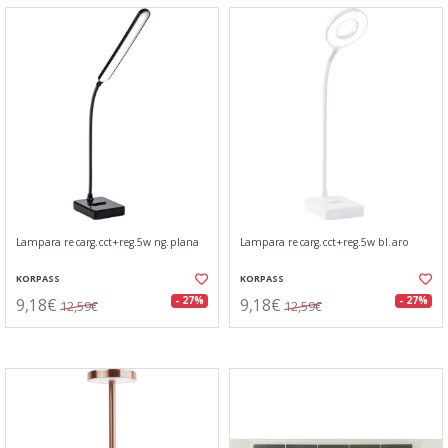
Lampara recarg.cct+reg.5w ng.plana
Lampara recarg.cct+reg.5w bl.aro
KORPASS
KORPASS
9,18€
9,18€
- 27%
- 27%
12,59€
12,59€