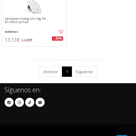
Lampara recarg.cct+reg.7w
bl.redon.pinza
KORPASS
13,13€
- 26%
17,82€
Anterior
1
Siguiente
Síguenos en: