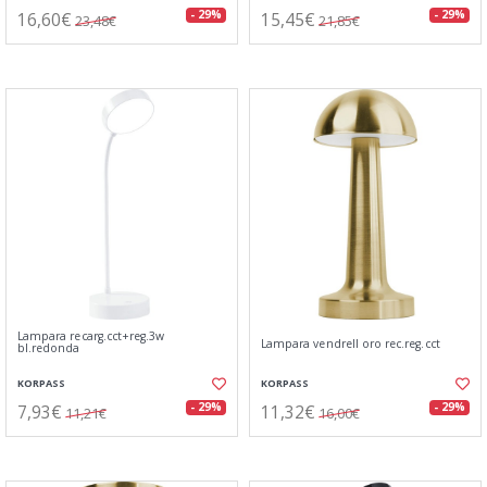
16,60€
15,45€
- 29%
- 29%
23,48€
21,85€
Lampara recarg.cct+reg.3w
Lampara vendrell oro rec.reg.cct
bl.redonda
KORPASS
KORPASS
7,93€
11,32€
- 29%
- 29%
11,21€
16,00€