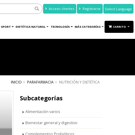
Acceso clientes
Registrarse
Powered by
Translate
 SPORT
DIETÉTICA NATURAL
TECNOLOGÍA
MÁS CATEGORÍAS
CARRITO
INICIO
PARAFARMACIA
NUTRICIÓN Y DIETÉTICA
Subcategorías
Alimentación varios
Bienestar general y digestivo
Complementos Probióticos