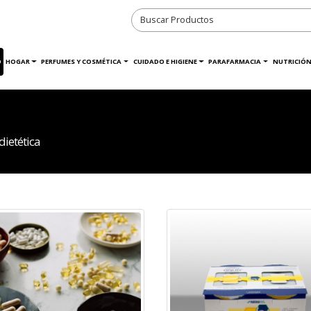
O
HOGAR
PERFUMES Y COSMÉTICA
CUIDADO E HIGIENE
PARAFARMACIA
NUTRICIÓN
dietética