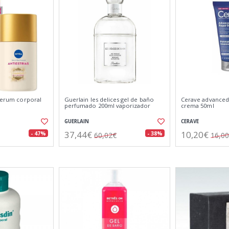
 serum corporal
Guerlain les delices gel de baño
Cerave advanced
perfumado 200ml vaporizador
crema 50ml
GUERLAIN
CERAVE
37,44€
10,20€
- 47%
- 38%
60,02€
16,0