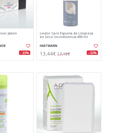
enor Jabón
Lindor Care Espuma de Limpieza
en Seco Incontinencia 400 ml
ENOR
HARTMANN
13,44€
- 22%
- 22%
17,18€