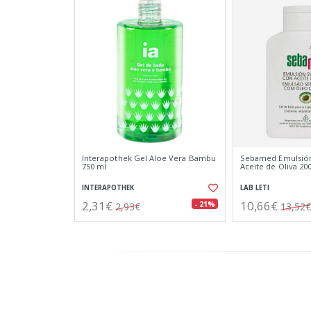
Interapothek Gel Aloe Vera Bambu
Sebamed Emulsión
750 ml
Aceite de Oliva 20
INTERAPOTHEK
LAB LETI
2,31€
10,66€
- 21%
2,93€
13,52€