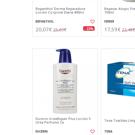
Bepanthol Derma Reparadora
Repavar Atopic Pi
Loción Corporal Diaria 400ml
750ml
BEPANTHOL
FERRER
20,07€
17,59€
- 22%
25,65€
22,48€
Eucerin UreaRepair Plus Loción 5
Tena Toallitas Lim
Urea Perfume Ca
EUCERIN
TENA