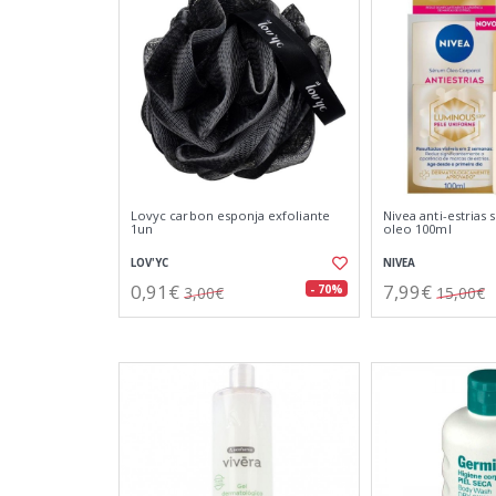
Lovyc carbon esponja exfoliante
Nivea anti-estrias
1un
oleo 100ml
LOV'YC
NIVEA
0,91€
7,99€
- 70%
3,00€
15,00€