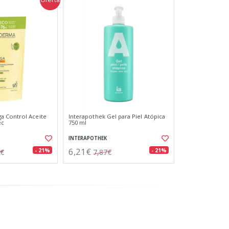
 Control Aceite
Interapothek Gel para Piel Atópica
ec
750 ml
INTERAPOTHEK
6,21€
- 21%
- 21%
1€
7,87€