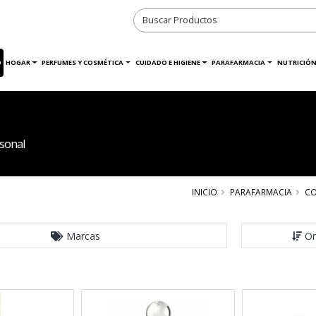
O
HOGAR
PERFUMES Y COSMÉTICA
CUIDADO E HIGIENE
PARAFARMACIA
NUTRICIÓN
sonal
INICIO
PARAFARMACIA
CO
Marcas
Or