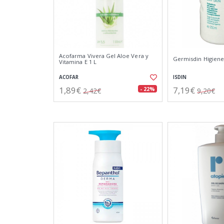
Acofarma Vivera Gel Aloe Vera y
Germisdin Higiene
Vitamina E 1 L
ACOFAR
ISDIN
1,89€
7,19€
- 22%
2,42€
9,20€