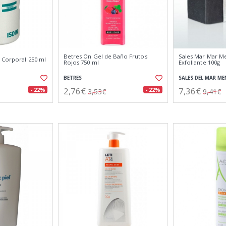
Betres On Gel de Baño Frutos
Sales Mar Mar M
 Corporal 250 ml
Rojos 750 ml
Exfoliante 100g
BETRES
SALES DEL MAR M
2,76€
7,36€
- 22%
- 22%
3,53€
9,41€