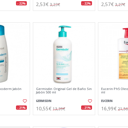
2,53€
2,57€
- 22%
- 22%
3,23€
3,27€
noderm Jabón
Germisdin Original Gel de Baño Sin
Eucerin Ph5 Oleo
Jabón 500 ml
ml
GERMISDIN
EUCERIN
10,55€
16,99€
- 21%
- 21%
13,39€
21,5