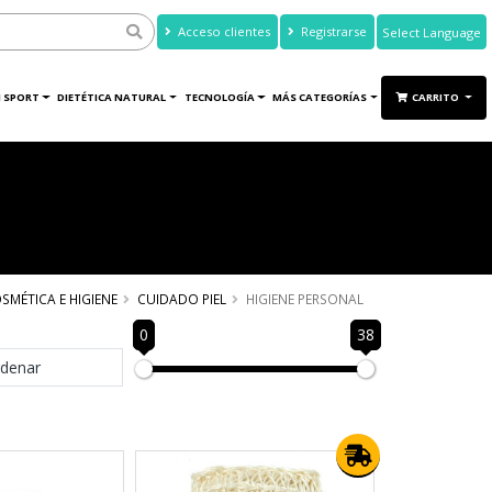
Acceso clientes
Registrarse
Powered by
Translate
 SPORT
DIETÉTICA NATURAL
TECNOLOGÍA
MÁS CATEGORÍAS
CARRITO
SMÉTICA E HIGIENE
CUIDADO PIEL
HIGIENE PERSONAL
0
38
denar