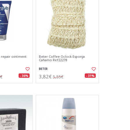
 repair ointment
Beter Coffee Oclock Esponja
Cañamo Ref22278
BETER
3,82€
- 36%
- 31%
0€
5,55€