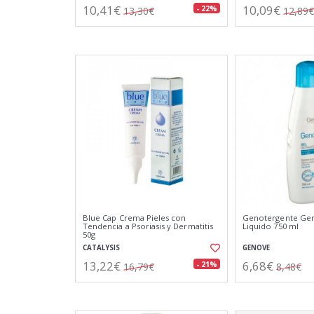
10,41€
10,09€
- 22%
13,30€
12,89€
Blue Cap Crema Pieles con
Genotergente Ge
Tendencia a Psoriasis y Dermatitis
Liquido 750 ml
50g
CATALYSIS
GENOVE
13,22€
6,68€
- 21%
16,79€
8,48€