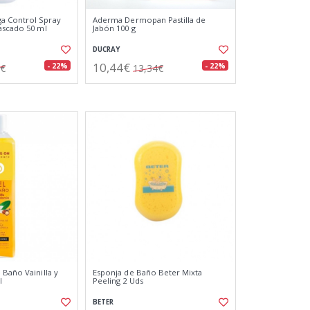
 Control Spray
Aderma Dermopan Pastilla de
ascado 50 ml
Jabón 100 g
DUCRAY
10,44€
- 22%
- 22%
6€
13,34€
 Baño Vainilla y
Esponja de Baño Beter Mixta
l
Peeling 2 Uds
BETER