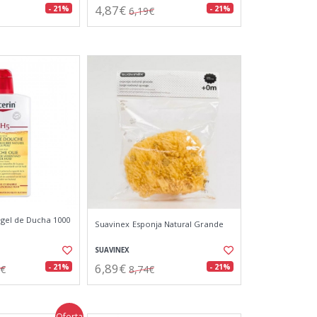
4,87€
- 21%
- 21%
6,19€
gel de Ducha 1000
Suavinex Esponja Natural Grande
SUAVINEX
6,89€
- 21%
- 21%
6€
8,74€
Oferta