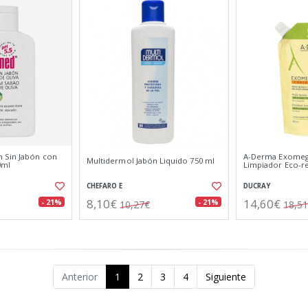
 Sin Jabón con
A-Derma Exomega
Multidermol Jabón Liquido 750 ml
0ml
Limpiador Eco-r
CHEFARO E
DUCRAY
8,10€
14,60€
- 21%
- 21%
10,27€
18,5
Anterior
1
2
3
4
Siguiente