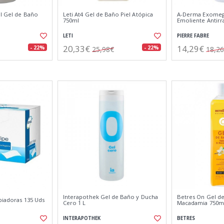
el Gel de Baño
Leti At4 Gel de Baño Piel Atópica
A-Derma Exomega
750ml
Emoliente Antirr
LETI
PIERRE FABRE
20,33€
14,29€
- 22%
- 22%
25,98€
18,2
Interapothek Gel de Baño y Ducha
Betres On Gel de
piadoras 135 Uds
Cero 1 L
Macadamia 750m
INTERAPOTHEK
BETRES