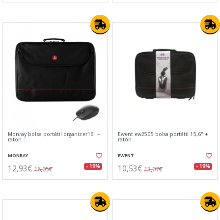
Monray bolsa portátil organizer16" +
Ewent ew2505 bolsa portátil 15,6" +
raton
ratón
MONRAY
EWENT
12,93€
10,53€
- 19%
- 19%
16,05€
13,07€