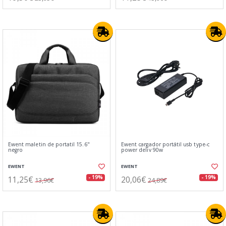
Ewent maletin de portatil 15.6"
Ewent cargador portátil usb type-c
negro
power deliv 90w
EWENT
EWENT
11,25€
20,06€
- 19%
- 19%
13,96€
24,89€