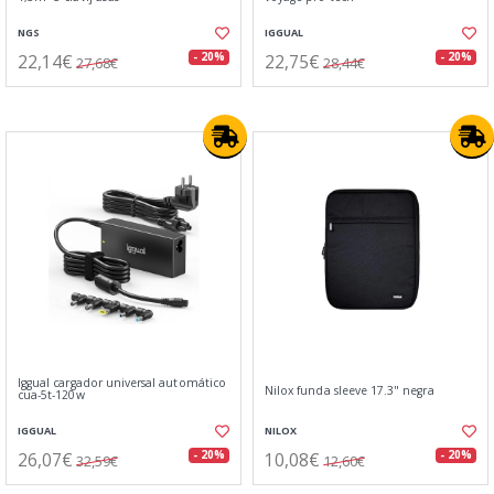
NGS
IGGUAL
22,14€
22,75€
- 20%
- 20%
27,68€
28,44€
Iggual cargador universal automático
Nilox funda sleeve 17.3" negra
cua-5t-120w
IGGUAL
NILOX
26,07€
10,08€
- 20%
- 20%
32,59€
12,60€