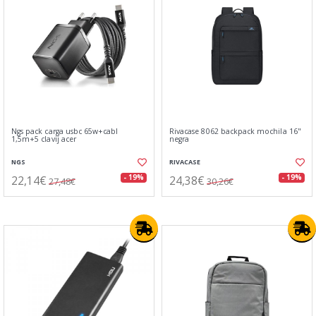
Ngs pack carga usbc 65w+cabl
Rivacase 8062 backpack mochila 16"
1,5m+5 clavij acer
negra
NGS
RIVACASE
22,14€
24,38€
- 19%
- 19%
27,48€
30,26€