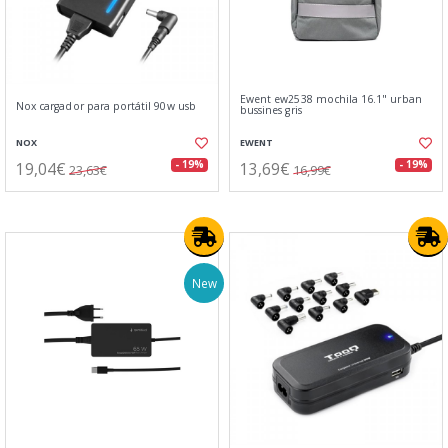
Ewent ew2538 mochila 16.1" urban
Nox cargador para portátil 90w usb
bussines gris
NOX
EWENT
19,04€
13,69€
- 19%
- 19%
23,63€
16,99€
New