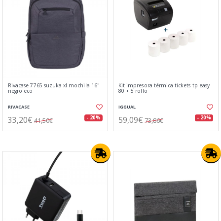
Rivacase 7765 suzuka xl mochila 16"
Kit impresora térmica tickets tp easy
negro eco
80 + 5 rollo
RIVACASE
IGGUAL
33,20€
59,09€
- 20%
- 20%
41,50€
73,86€