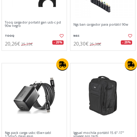
Tooq cargador portatil gan usb-c pd
Ngs ban cargador para portátil 90w
90w negro
TOOQ
NGS
20,26€
20,30€
- 20%
- 20%
25,33€
25,38€
Ngs pack carga usbc 65w+cabl
Iggual mochila portátil 15.6"-17"
1,5m+5 clavij asus
voyage pro tech