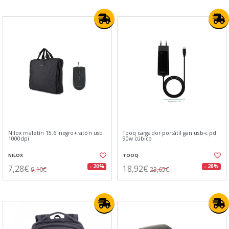
Nilox maletín 15.6"negro+ratón usb
Tooq cargador portátil gan usb-c pd
1000dpi
90w cúbico
NILOX
TOOQ
7,28€
18,92€
- 20%
- 20%
9,10€
23,65€