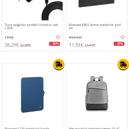
Tooq cargador portátil conector usb-
Rivacase 8802 sleeve macbook pro/
c 65w
air
TOOQ
RIVACASE
26,29€
11,93€
- 20%
- 20%
32,86€
14,91€
Rivacase 5226 antishock funda
Ngs mochila saksventuregray 15.6"