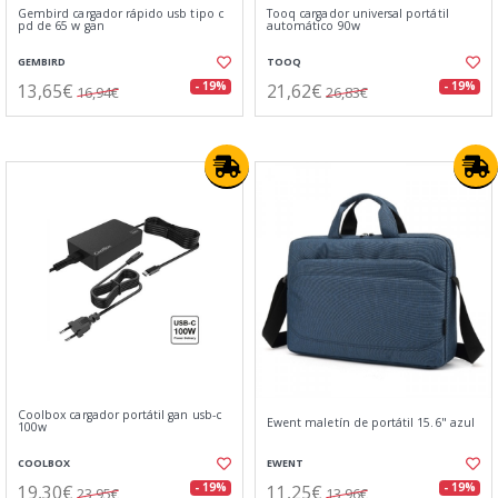
Gembird cargador rápido usb tipo c
Tooq cargador universal portátil
pd de 65 w gan
automático 90w
GEMBIRD
TOOQ
13,65€
21,62€
- 19%
- 19%
16,94€
26,83€
Coolbox cargador portátil gan usb-c
Ewent maletín de portátil 15.6" azul
100w
COOLBOX
EWENT
19,30€
11,25€
- 19%
- 19%
23,95€
13,96€