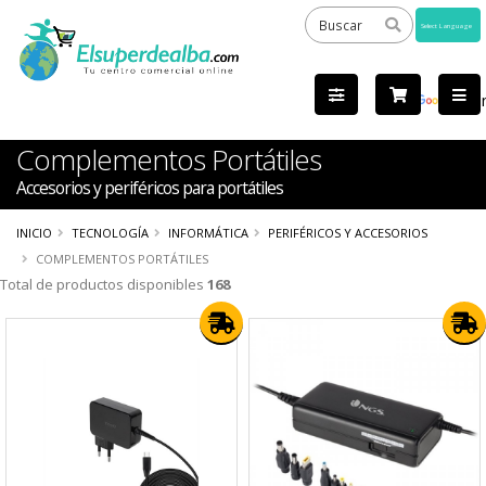
Powered
by
Tra
Complementos Portátiles
Accesorios y periféricos para portátiles
INICIO
TECNOLOGÍA
INFORMÁTICA
PERIFÉRICOS Y ACCESORIOS
COMPLEMENTOS PORTÁTILES
Total de productos disponibles
168