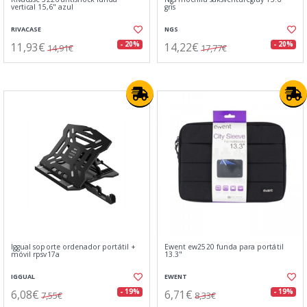
vertical 15,6" azul
gris
RIVACASE
NGS
11,93€
14,22€
- 20%
- 20%
14,91€
17,77€
Iggual soporte ordenador portátil +
Ewent ew2520 funda para portátil
móvil rpsv17a
13.3"
IGGUAL
EWENT
6,08€
6,71€
- 19%
- 19%
7,55€
8,33€