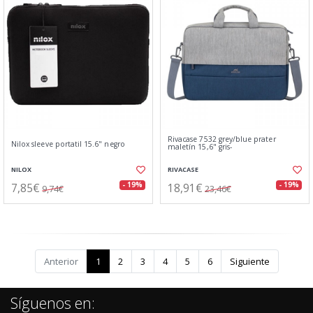
Rivacase 7532 grey/blue prater
Nilox sleeve portatil 15.6" negro
maletín 15,6" gris-
NILOX
RIVACASE
7,85€
18,91€
- 19%
- 19%
9,74€
23,46€
Anterior
1
2
3
4
5
6
Siguiente
Síguenos en: