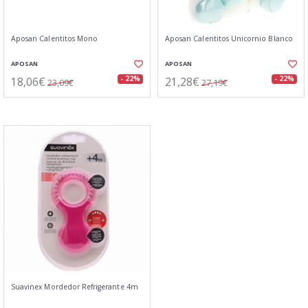
Aposan Calentitos Mono
Aposan Calentitos Unicornio Blanco
APOSAN
APOSAN
18,06€
21,28€
- 22%
- 22%
23,09€
27,19€
Suavinex Mordedor Refrigerante 4m