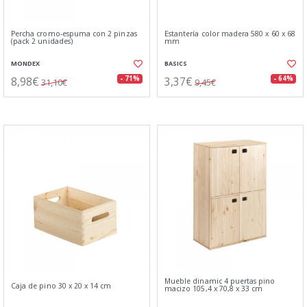
Percha cromo-espuma con 2 pinzas
Estantería color madera 580 x 60 x 68
(pack 2 unidades)
mm
MONDEX
BASICS
8,98€
3,37€
- 71%
- 64%
31,10€
9,45€
Mueble dinamic 4 puertas pino
Caja de pino 30 x 20 x 14 cm
macizo 105,4 x 70,8 x 33 cm