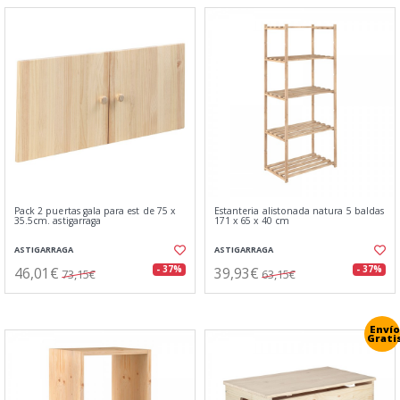
Pack 2 puertas gala para est de 75 x
Estanteria alistonada natura 5 baldas
35.5cm. astigarraga
171 x 65 x 40 cm
ASTIGARRAGA
ASTIGARRAGA
46,01€
39,93€
- 37%
- 37%
73,15€
63,15€
Envío
Grati