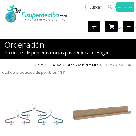
Powered
by
Tra
Ordenación
Productos de primeras marcas para Ordenar el Hogar
INICIO
HOGAR
DECORACIÓN Y MENAJE
ORDENACIÓN
Total de productos disponibles
187