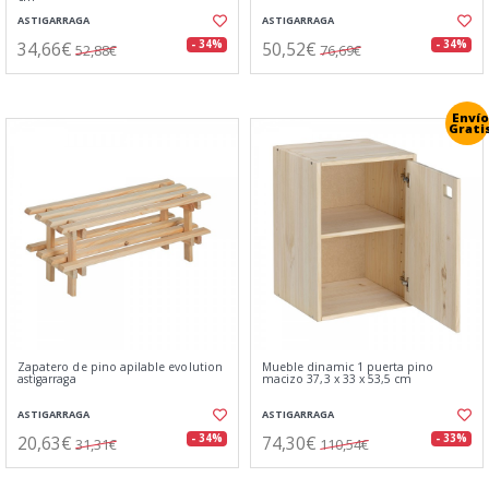
ASTIGARRAGA
ASTIGARRAGA
34,66€
50,52€
- 34%
- 34%
52,88€
76,69€
Envío
Grati
Zapatero de pino apilable evolution
Mueble dinamic 1 puerta pino
astigarraga
macizo 37,3 x 33 x 53,5 cm
ASTIGARRAGA
ASTIGARRAGA
20,63€
74,30€
- 34%
- 33%
31,31€
110,54€