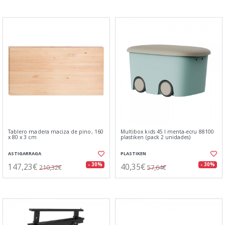
Tablero madera maciza de pino, 160
Multibox kids 45 l menta-ecru 88100
x 80 x 3 cm
plastiken (pack 2 unidades)
ASTIGARRAGA
PLASTIKEN
147,23€
40,35€
- 30%
- 30%
210,32€
57,64€