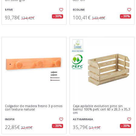
5 FIVE
ECOLINE
93,78€
100,41€
- 30%
- 30%
134,42€
143,48€
Colgador de madera fresno 3 pomos
Caja apilable evolution pino sin
con textura natural
barniz 100% pefc cert 60 x 28,5 x 35,3
cm
INOFIX
ASTIGARRAGA
22,85€
35,79€
- 30%
- 30%
32,65€
51,13€