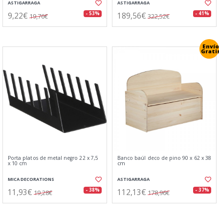
ASTIGARRAGA
ASTIGARRAGA
9,22€
189,56€
- 53%
- 41%
19,76€
322,52€
Envío
Grati
Porta platos de metal negro 22 x 7,5
Banco baúl deco de pino 90 x 62 x 38
x 10 cm
cm
MICA DECORATIONS
ASTIGARRAGA
11,93€
112,13€
- 38%
- 37%
19,28€
178,96€