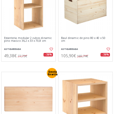
Estanteria modular 2 cubos dinamic
Baul dinamic de pino 80 x 40 x 50
pino macizo 36,2 x 33 x 70,8 cm
cm
ASTIGARRAGA
ASTIGARRAGA
49,38€
105,90€
- 36%
- 36%
77,73€
165,74€
Envío
Gratis