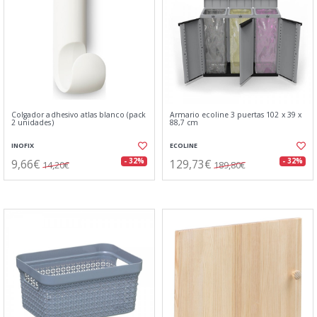
Colgador adhesivo atlas blanco (pack
Armario ecoline 3 puertas 102 x 39 x
2 unidades)
88,7 cm
INOFIX
ECOLINE
9,66€
129,73€
- 32%
- 32%
14,20€
189,80€