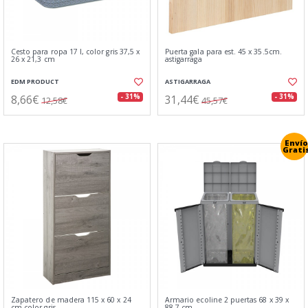
Cesto para ropa 17 l, color gris 37,5 x
Puerta gala para est. 45 x 35.5cm.
26 x 21,3 cm
astigarraga
EDM PRODUCT
ASTIGARRAGA
8,66€
31,44€
- 31%
- 31%
12,58€
45,57€
Envío
Grati
Zapatero de madera 115 x 60 x 24
Armario ecoline 2 puertas 68 x 39 x
cm color gris
88,7 cm