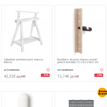
Caballete architect pino macizo
Botellero de pino macizo mural
blanco
para 9 botellas 7,5 x 9,5 x 60,5 cm
ASTIGARRAGA
ASTIGARRAGA
42,33€
15,74€
- 33%
- 32%
62,89€
23,19€
Envío
Grati