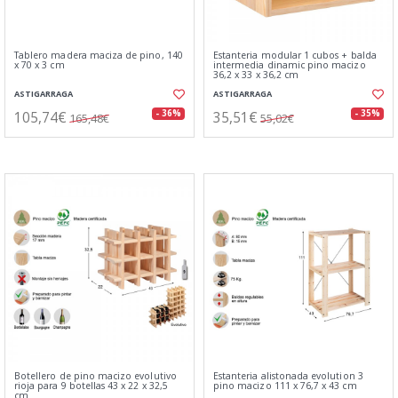
Tablero madera maciza de pino, 140
Estanteria modular 1 cubos + balda
x 70 x 3 cm
intermedia dinamic pino macizo
36,2 x 33 x 36,2 cm
ASTIGARRAGA
ASTIGARRAGA
105,74€
35,51€
- 36%
- 35%
165,48€
55,02€
Botellero de pino macizo evolutivo
Estanteria alistonada evolution 3
rioja para 9 botellas 43 x 22 x 32,5
pino macizo 111 x 76,7 x 43 cm
cm