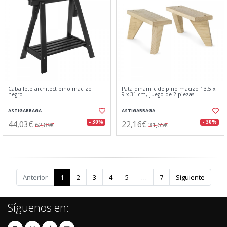
Caballete architect pino macizo
Pata dinamic de pino macizo 13,5 x
negro
9 x 31 cm, juego de 2 piezas
ASTIGARRAGA
ASTIGARRAGA
44,03€
22,16€
- 30%
- 30%
62,89€
31,65€
Anterior
1
2
3
4
5
…
7
Siguiente
Síguenos en: