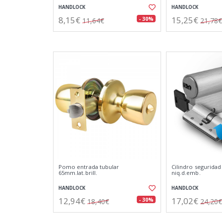
HANDLOCK
HANDLOCK
8,15€
15,25€
- 30%
11,64€
21,78€
Pomo entrada tubular
Cilindro seguridad
65mm.lat.brill.
niq.d.emb.
HANDLOCK
HANDLOCK
12,94€
17,02€
- 30%
18,40€
24,20€