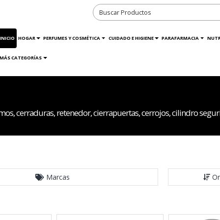
INICIO
HOGAR
PERFUMES Y COSMÉTICA
CUIDADO E HIGIENE
PARAFARMACIA
NUTR
MÁS CATEGORÍAS
, cerraduras, retenedor, cierrapuertas, cerrojos, cilindro seguri
Marcas
Or