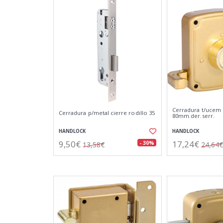
Cerradura t/ucem
Cerradura p/metal cierre rodillo 35
80mm.der.serr.
HANDLOCK
HANDLOCK
9,50€
17,24€
- 30%
13,58€
24,64€