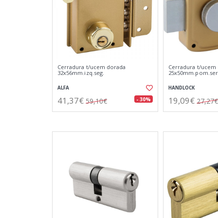
Cerradura t/ucem dorada
Cerradura t/ucem 
32x56mm.izq.seg.
25x50mm.pom.ser
ALFA
HANDLOCK
41,37€
19,09€
- 30%
59,10€
27,27€