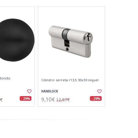
edondo
Cilindro serreta r13,5 30x30 niquel
HANDLOCK
9,10€
- 29%
- 29%
0€
12,87€