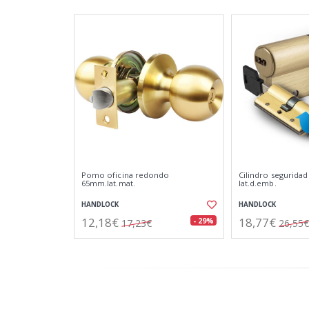
Pomo oficina redondo
Cilindro seguridad
65mm.lat.mat.
lat.d.emb.
HANDLOCK
HANDLOCK
12,18€
18,77€
- 29%
17,23€
26,55€