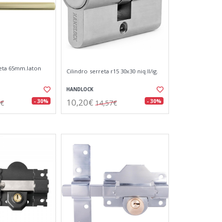
seta 65mm.laton
Cilindro serreta r15 30x30 niq.ll/ig.
HANDLOCK
10,20€
- 30%
- 30%
7€
14,57€