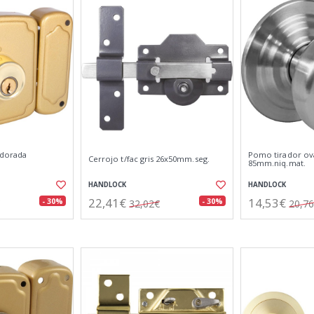
 dorada
Pomo tirador ov
Cerrojo t/fac gris 26x50mm.seg.
85mm.niq.mat.
HANDLOCK
HANDLOCK
22,41€
14,53€
- 30%
- 30%
32,02€
20,7