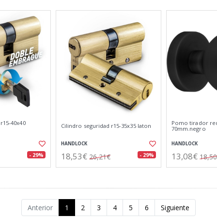
 r15-40x40
Pomo tirador r
Cilindro seguridad r15-35x35 laton
70mm.negro
HANDLOCK
HANDLOCK
18,53€
13,08€
- 29%
- 29%
26,21€
18,5
Anterior
1
2
3
4
5
6
Siguiente