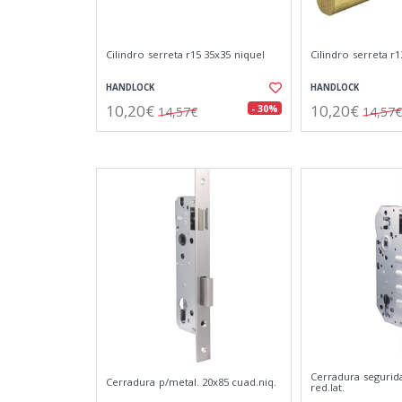
Cilindro serreta r15 35x35 niquel
Cilindro serreta r1
HANDLOCK
HANDLOCK
10,20€
10,20€
- 30%
14,57€
14,57€
Cerradura segurid
Cerradura p/metal. 20x85 cuad.niq.
red.lat.