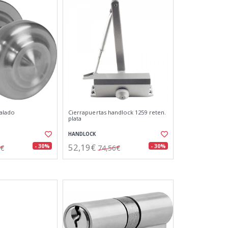
alado
Cierrapuertas handlock 1259 reten.
plata
HANDLOCK
52,19€
- 30%
- 30%
6€
74,56€