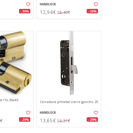
HANDLOCK
12,94€
- 30%
- 30%
18,40€
d r15-30x40
Cerradura p/metal cierre gancho 25
HANDLOCK
13,65€
- 29%
- 29%
7€
19,31€