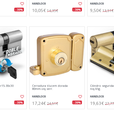
HANDLOCK
HANDLOCK
10,05€
9,50€
- 30%
- 30%
14,35€
13,51€
 r15-30x30
Cerradura t/ucem dorada
Cilindro segurida
80mm.izq.serr.
niq.ll/ig.
HANDLOCK
HANDLOCK
17,24€
19,63€
- 30%
- 30%
24,51€
27,7