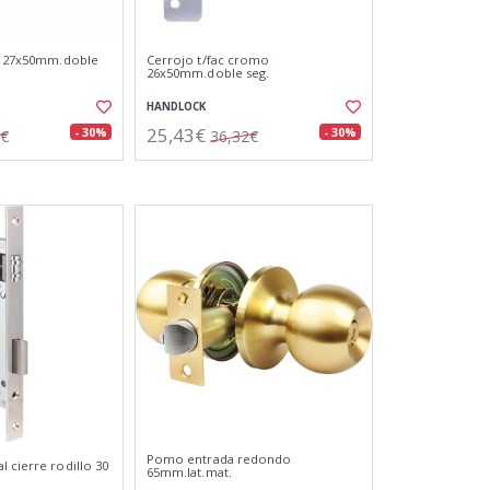
is 27x50mm.doble
Cerrojo t/fac cromo
26x50mm.doble seg.
HANDLOCK
25,43€
- 30%
- 30%
5€
36,32€
Pomo entrada redondo
 cierre rodillo 30
65mm.lat.mat.