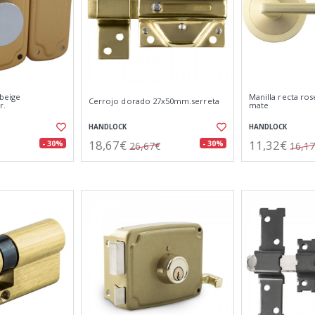
beige
Manilla recta ro
Cerrojo dorado 27x50mm.serreta
r.
mate
HANDLOCK
HANDLOCK
18,67€
11,32€
- 30%
- 30%
26,67€
16,1