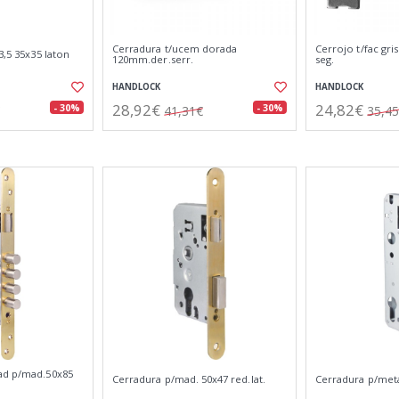
Cerradura t/ucem dorada
Cerrojo t/fac gr
3,5 35x35 laton
120mm.der.serr.
seg.
HANDLOCK
HANDLOCK
28,92€
24,82€
- 30%
- 30%
41,31€
35,4
ad p/mad.50x85
Cerradura p/mad. 50x47 red.lat.
Cerradura p/metal