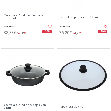
Cacerola al.fund.premium alta
Cacerola supreme inox. 22 cm.
piedra 24
SUPREME
SUPREME
38,83€
36,20€
- 30%
- 29%
55,19€
51,20€
Cacerola al.fund.black baja xylan
Tapa cristal 32 cm.
24cm