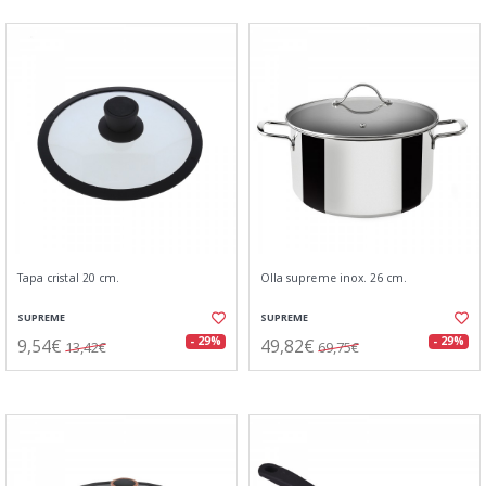
Tapa cristal 20 cm.
Olla supreme inox. 26 cm.
SUPREME
SUPREME
9,54€
49,82€
- 29%
- 29%
13,42€
69,75€