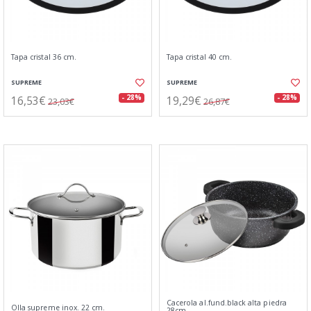
Tapa cristal 36 cm.
Tapa cristal 40 cm.
SUPREME
SUPREME
16,53€
19,29€
- 28%
- 28%
23,03€
26,87€
Cacerola al.fund.black alta piedra
Olla supreme inox. 22 cm.
28cm