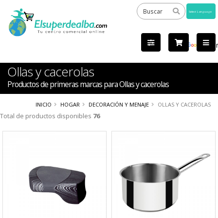
Powered
by
Tra
Ollas y cacerolas
Productos de primeras marcas para Ollas y cacerolas
INICIO
HOGAR
DECORACIÓN Y MENAJE
OLLAS Y CACEROLAS
Total de productos disponibles
76