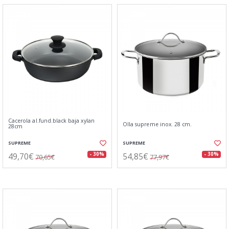
Cacerola al.fund.black baja xylan
Olla supreme inox. 28 cm.
28cm
SUPREME
SUPREME
49,70€
54,85€
- 30%
- 30%
70,65€
77,97€