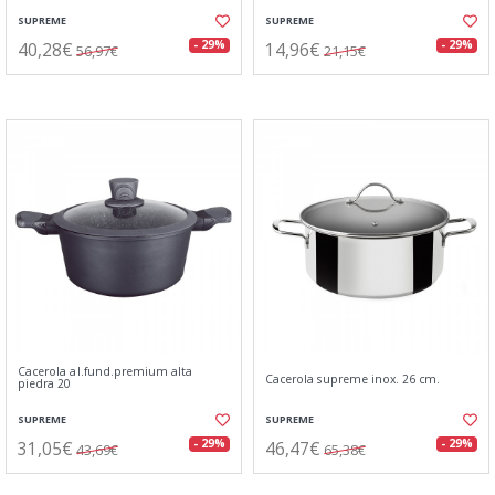
SUPREME
SUPREME
40,28€
14,96€
- 29%
- 29%
56,97€
21,15€
Cacerola al.fund.premium alta
Cacerola supreme inox. 26 cm.
piedra 20
SUPREME
SUPREME
31,05€
46,47€
- 29%
- 29%
43,69€
65,38€