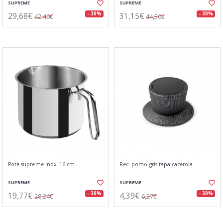
SUPREME
SUPREME
29,68€
31,15€
- 30%
- 30%
42,40€
44,50€
Pote supreme inox. 16 cm.
Rec. pomo gris tapa cacerola
SUPREME
SUPREME
19,77€
4,39€
- 30%
- 30%
28,24€
6,27€