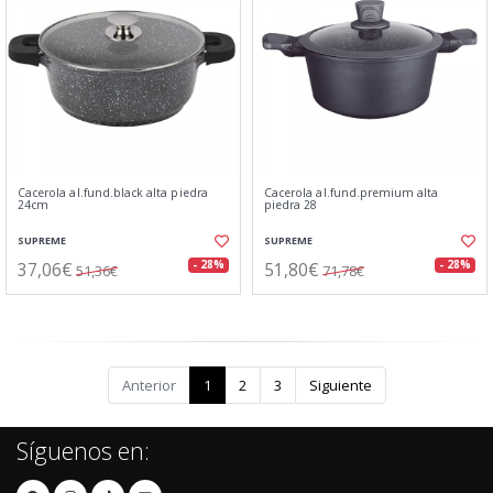
Cacerola al.fund.black alta piedra
Cacerola al.fund.premium alta
24cm
piedra 28
SUPREME
SUPREME
37,06€
51,80€
- 28%
- 28%
51,36€
71,78€
Anterior
1
2
3
Siguiente
Síguenos en: