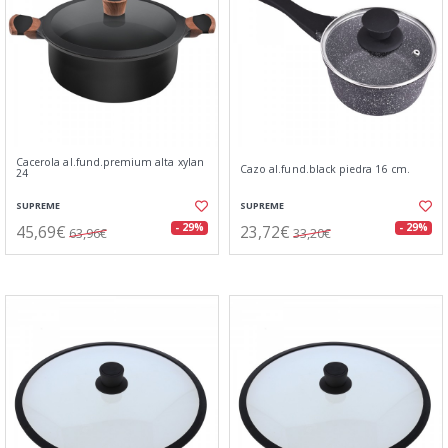
Cacerola al.fund.premium alta xylan
Cazo al.fund.black piedra 16 cm.
24
SUPREME
SUPREME
45,69€
23,72€
- 29%
- 29%
63,96€
33,20€