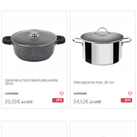
Cacerola al.fund.black alta piedra
Olla supreme inox. 20 cm.
20cm
SUPREME
SUPREME
30,03€
34,52€
- 28%
- 28%
41,62€
47,84€