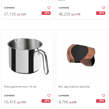
SUPREME
SUPREME
37,13€
48,23€
- 28%
- 28%
51,72€
67,17€
Pote supreme inox. 14 cm.
Rec. asa marron cacerola
SUPREME
SUPREME
16,41€
4,79€
- 28%
- 28%
22,75€
6,64€