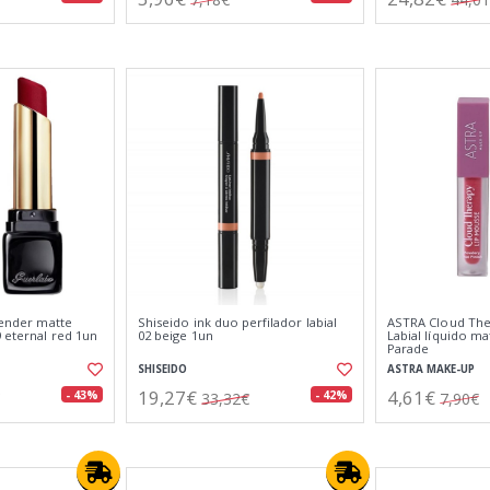
 tender matte
Shiseido ink duo perfilador labial
ASTRA Cloud The
9 eternal red 1un
02 beige 1un
Labial líquido m
Parade
SHISEIDO
ASTRA MAKE-UP
19,27€
4,61€
- 43%
- 42%
33,32€
7,90€