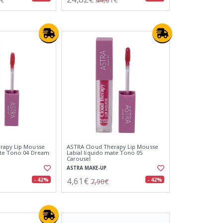
rapy Lip Mousse
ASTRA Cloud Therapy Lip Mousse
ate Tono 04 Dream
Labial líquido mate Tono 05
Carousel
ASTRA MAKE-UP
4,61€
- 42%
- 42%
7,90€