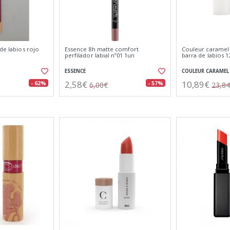
 de labios rojo
Essence 8h matte comfort
Couleur caramel 
perfilador labial nº01 1un
barra de labios 1
ESSENCE
COULEUR CARAMEL
2,58€
10,89€
- 62%
- 57%
6,00€
23,8