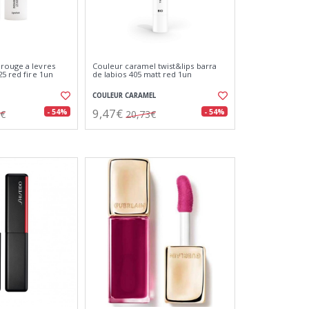
rouge a levres
Couleur caramel twist&lips barra
25 red fire 1un
de labios 405 matt red 1un
COULEUR CARAMEL
9,47€
- 54%
- 54%
4€
20,73€