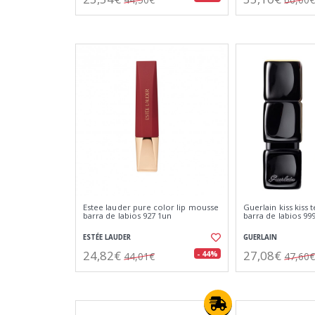
Estee lauder pure color lip mousse
Guerlain kiss kiss
barra de labios 927 1un
barra de labios 99
ESTÉE LAUDER
GUERLAIN
24,82€
27,08€
- 44%
44,01€
47,60€