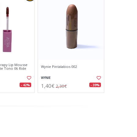
rapy Lip Mousse
Wynie Pintalabios 002
ate Tono 06 Ride
WYNIE
1,40€
- 42%
- 39%
2,30€