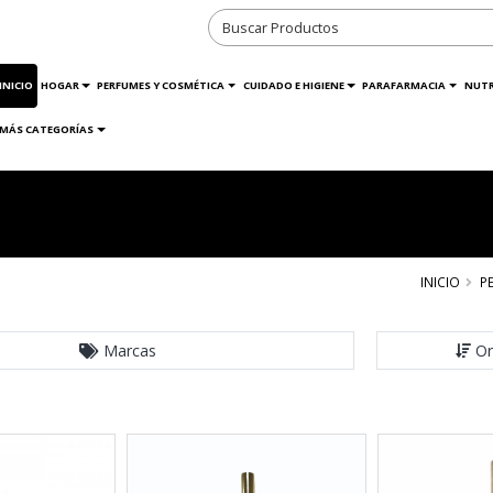
INICIO
HOGAR
PERFUMES Y COSMÉTICA
CUIDADO E HIGIENE
PARAFARMACIA
NUTR
MÁS CATEGORÍAS
INICIO
P
Marcas
Or