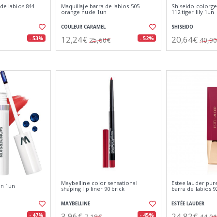
 de labios 844
Maquillaje barra de labios 505
Shiseido colorge
orange nude 1un
112 tiger lily 1un
COULEUR CARAMEL
SHISEIDO
12,24€
20,64€
- 53%
- 52%
25,60€
40,9
Maybelline color sensational
Estee lauder pur
in 1un
shaping lip liner 90 brick
barra de labios 9
MAYBELLINE
ESTÉE LAUDER
3,96€
24,82€
- 47%
- 45%
7,18€
44,0