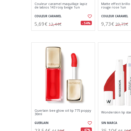
Couleur caramel maquillaje lapiz
Matte effect brillo
de labios 143 rosy beige 1un
rouge rose 1un
COULEUR CARAMEL
COULEUR CARAMEL
5,69€
9,73€
- 54%
12,44€
20,73€
Guerlain bee glow oil lip 775 poppy
Wonderskin lip sta
30ml
GUERLAIN
SIN MARCA
23,54€
35,10€
- 47%
44,50€
66,00€