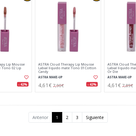
apy Lip Mousse
ASTRA Cloud Therapy Lip Mousse
ASTRA Cloud The
e Tono 02 Lip
Labial líquido mate Tono 01Cotton
Labial líquido m
Candy
Or Die
ASTRA MAKE-UP
ASTRA MAKE-UP
4,61€
4,61€
- 42%
- 42%
7,90€
7,89€
Anterior
1
2
3
Siguiente