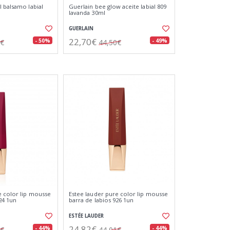
l balsamo labial
Guerlain bee glow aceite labial 809
lavanda 30ml
GUERLAIN
22,70€
- 50%
- 49%
0€
44,50€
e color lip mousse
Estee lauder pure color lip mousse
24 1un
barra de labios 926 1un
ESTÉE LAUDER
24,82€
- 44%
- 44%
1€
44,01€