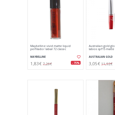
Maybelline vivid matte liquid
Australian gold glo
perfilador labial 72 classic
labios spf15 matte
MAYBELLINE
AUSTRALIAN GOLD
1,83€
3,05€
- 75%
7,26€
11,92€