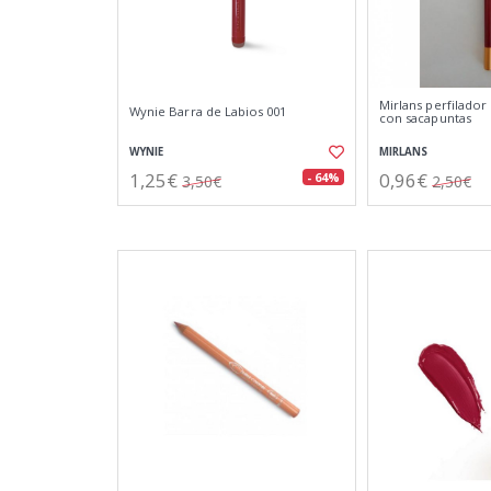
Mirlans perfilador
Wynie Barra de Labios 001
con sacapuntas
WYNIE
MIRLANS
1,25€
0,96€
- 64%
3,50€
2,50€