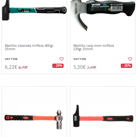
Martillo ebanista m/fibra 400gr.
Martillo carp.mini m/fibra
25mm.
220gr.25mm.
VATTON
VATTON
6,22€
5,30€
- 29%
- 28%
8,70€
7,39€