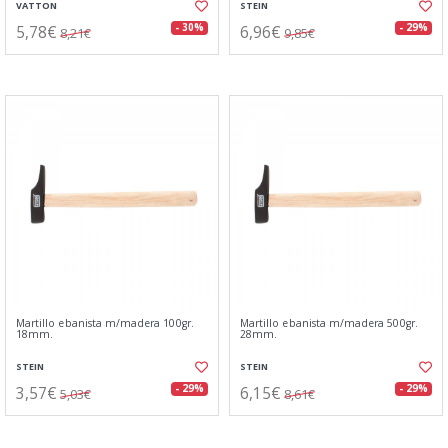
VATTON
STEIN
5,78€
6,96€
- 30%
- 29%
8,21€
9,85€
Martillo ebanista m/madera 100gr.
Martillo ebanista m/madera 500gr.
18mm.
28mm.
STEIN
STEIN
3,57€
6,15€
- 29%
- 29%
5,03€
8,61€