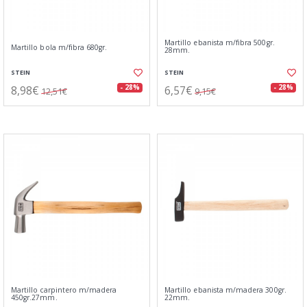
Martillo ebanista m/fibra 500gr.
Martillo bola m/fibra 680gr.
28mm.
STEIN
STEIN
8,98€
6,57€
- 28%
- 28%
12,51€
9,15€
Martillo carpintero m/madera
Martillo ebanista m/madera 300gr.
450gr.27mm.
22mm.