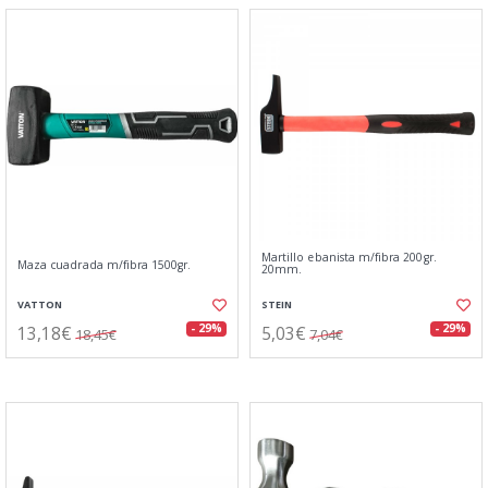
Martillo ebanista m/fibra 200gr.
Maza cuadrada m/fibra 1500gr.
20mm.
VATTON
STEIN
13,18€
5,03€
- 29%
- 29%
18,45€
7,04€