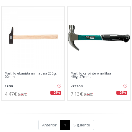
Martillo ebanista m/madera 200gr.
Martillo carpintero m/fibra
20mm.
450gr.27mm.
STEIN
VATTON
4,47€
7,13€
- 26%
- 26%
6,07€
9,68€
Anterior
1
Siguiente