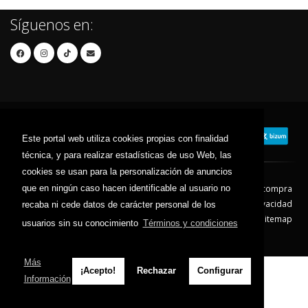
Síguenos en:
Este portal web utiliza cookies propias con finalidad
técnica, y para realizar estadísticas de uso Web, las
cookies se usan para la personalización de anuncios
que en ningún caso hacen identificable al usuario no
Contacto
Aviso Legal
Condiciones de compra
Política de envíos
Política de devolución
Política de Privacidad
recaba ni cede datos de carácter personal de los
Política de Cookies
Sitemap
usuarios sin su conocimiento
Términos y condiciones
© 2026 - Todos los derechos reservados.
Más
¡Acepto!
Rechazar
Configurar
Información