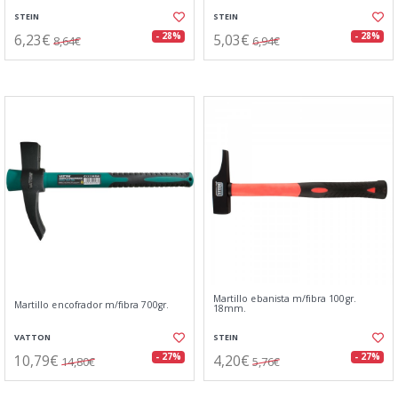
STEIN
STEIN
6,23€
5,03€
- 28%
- 28%
8,64€
6,94€
Martillo ebanista m/fibra 100gr.
Martillo encofrador m/fibra 700gr.
18mm.
VATTON
STEIN
10,79€
4,20€
- 27%
- 27%
14,80€
5,76€