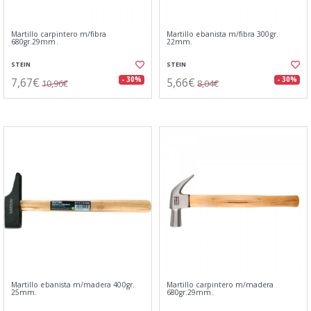
Martillo carpintero m/fibra
Martillo ebanista m/fibra 300gr.
680gr.29mm.
22mm.
STEIN
STEIN
7,67€
5,66€
- 30%
- 30%
10,96€
8,04€
Martillo ebanista m/madera 400gr.
Martillo carpintero m/madera
25mm.
680gr.29mm.