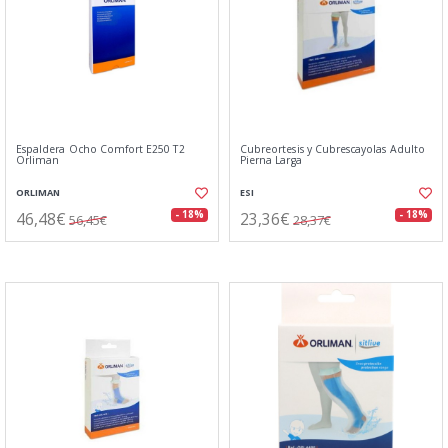
Espaldera Ocho Comfort E250 T2
Cubreortesis y Cubrescayolas Adulto
Orliman
Pierna Larga
ORLIMAN
ESI
46,48€
23,36€
- 18%
- 18%
56,45€
28,37€