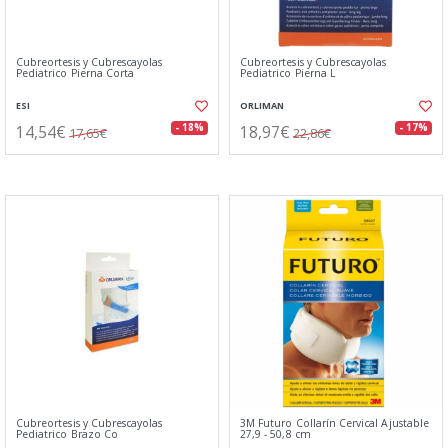
Cubreortesis y Cubrescayolas
Cubreortesis y Cubrescayolas
Pediatrico Pierna Corta
Pediatrico Pierna L
ESI
ORLIMAN
14,54€
18,97€
- 18%
- 17%
17,65€
22,86€
Cubreortesis y Cubrescayolas
3M Futuro Collarín Cervical Ajustable
Pediatrico Brazo Co
27,9 - 50,8 cm