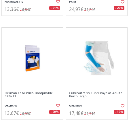
FARMALASTIC
PRIM
13,36€
24,97€
- 21%
- 20%
16,84€
31,24€
Orliman Cabestrillo Transpirable
Cubreortesis y Cubrescayolas Adulto
C42a T3
Brazo Largo
ORLIMAN
ORLIMAN
13,67€
17,48€
- 20%
- 19%
16,99€
21,71€