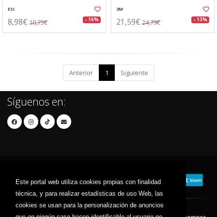
ESI
3M
8,98€
21,59€
- 16%
- 13%
10,73€
24,79€
Anterior
1
Siguiente
Síguenos en:
Este portal web utiliza cookies propias con finalidad
técnica, y para realizar estadísticas de uso Web, las
cookies se usan para la personalización de anuncios
que en ningún caso hacen identificable al usuario no