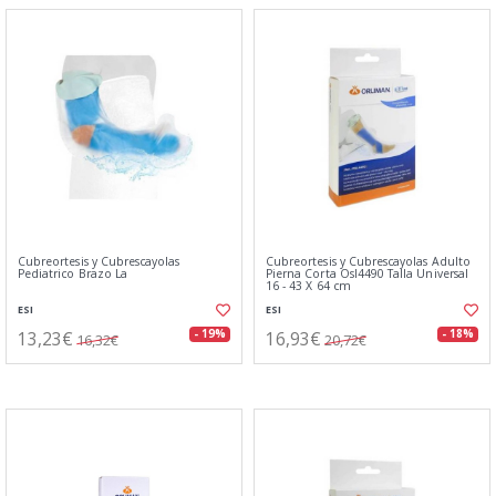
Cubreortesis y Cubrescayolas
Cubreortesis y Cubrescayolas Adulto
Pediatrico Brazo La
Pierna Corta Osl4490 Talla Universal
16 - 43 X 64 cm
ESI
ESI
13,23€
16,93€
- 19%
- 18%
16,32€
20,72€