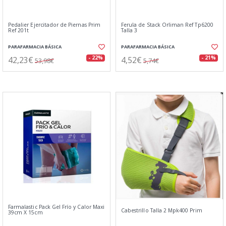
Pedalier Ejercitador de Piernas Prim
Ferula de Stack Orliman Ref Tp6200
Ref 201t
Talla 3
PARAFARMACIA BÁSICA
PARAFARMACIA BÁSICA
42,23€
4,52€
- 22%
- 21%
53,98€
5,74€
Farmalastic Pack Gel Frío y Calor Maxi
Cabestrillo Talla 2 Mpk400 Prim
39cm X 15cm