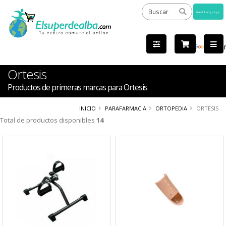
Powered
by
Tra
Ortesis
Productos de primeras marcas para Ortesis
INICIO
PARAFARMACIA
ORTOPEDIA
ORTESIS
Total de productos disponibles
14