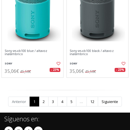
Sony srs-xb100 blue / altavoz
Sony srs-xb100 black / altavoz
inalámbrico
inalámbrico
SONY
SONY
35,06€
35,06€
- 23%
- 23%
45,58€
45,58€
Anterior
1
2
3
4
5
…
12
Siguiente
Síguenos en: