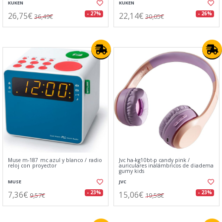
KUKEN
KUKEN
26,75€
22,14€
- 27%
- 26%
36,49€
30,05€
Muse m-187 mc azul y blanco / radio
Jvc ha-kg10bt-p candy pink /
reloj con proyector
auriculares inalámbricos de diadema
gumy kids
MUSE
JVC
7,36€
15,06€
- 23%
- 23%
9,57€
19,58€