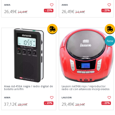
AIWA
AIWA
26,49€
26,49€
- 23%
- 23%
34,44€
34,44€
New
Aiwa rsd-45bk negra / radio digital de
Lauson nxt966 rojo / reproductor
bolsillo am/fm
radio cd con altavoces incorporados
AIWA
LAUSON
37,12€
29,49€
- 23%
- 23%
48,26€
38,34€