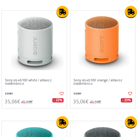
Sony srs-xb100 white / altavoz
Sony srs-xb100 orange / altavoz
inalámbrico
inalámbrico
SONY
SONY
35,06€
35,06€
- 23%
- 23%
45,58€
45,58€