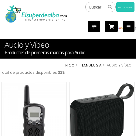
Powered
by
Tra
Audio y Vídeo
Productos de primeras marcas para Audio
INICIO
TECNOLOGÍA
AUDIO Y VÍDEO
Total de productos disponibles
338