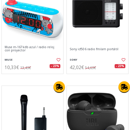
Muse m-167kdb azul / radio reloj
Sony icf506 radio fm/am portátil
con proyector
MUSE
SONY
10,33€
42,02€
- 23%
- 23%
13,43€
54,63€