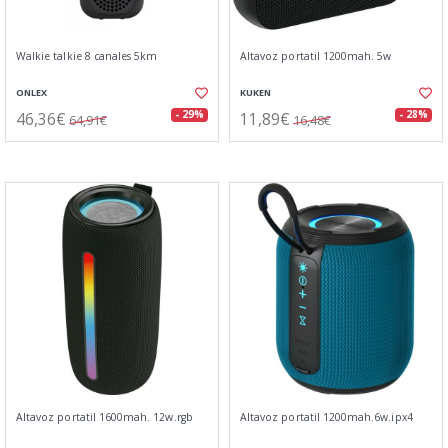
Walkie talkie 8 canales 5km
Altavoz portatil 1200mah. 5w
ONLEX
KUKEN
46,36€
11,89€
- 29%
- 28%
64,91€
16,48€
Altavoz portatil 1600mah. 12w.rgb
Altavoz portatil 1200mah.6w.ipx4