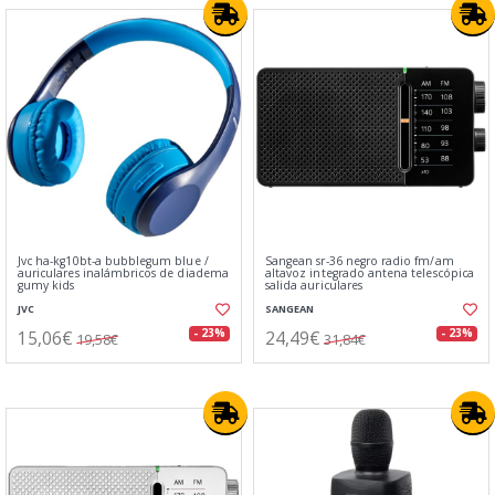
Jvc ha-kg10bt-a bubblegum blue /
Sangean sr-36 negro radio fm/am
auriculares inalámbricos de diadema
altavoz integrado antena telescópica
gumy kids
salida auriculares
JVC
SANGEAN
15,06€
24,49€
- 23%
- 23%
19,58€
31,84€