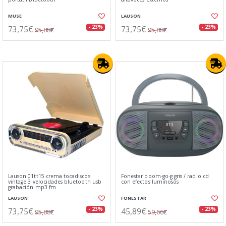
MUSE
LAUSON
73,75€
73,75€
- 23%
- 23%
95,88€
95,88€
Lauson 01tt15 crema tocadiscos
Fonestar boom-go-g gris / radio cd
vintage 3 velocidades bluetooth usb
con efectos luminosos
grabación mp3 fm
LAUSON
FONESTAR
73,75€
45,89€
- 23%
- 23%
95,88€
59,66€