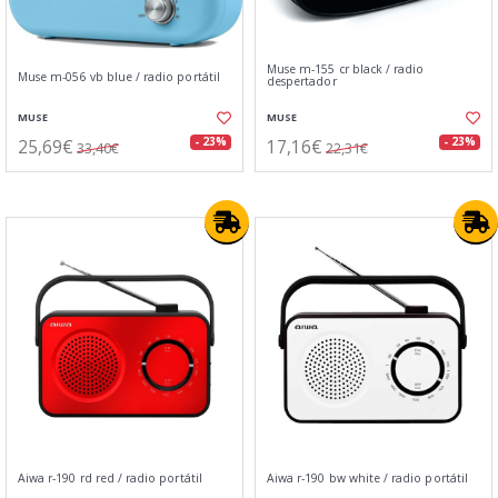
Muse m-155 cr black / radio
Muse m-056 vb blue / radio portátil
despertador
MUSE
MUSE
25,69€
17,16€
- 23%
- 23%
33,40€
22,31€
Aiwa r-190 rd red / radio portátil
Aiwa r-190 bw white / radio portátil