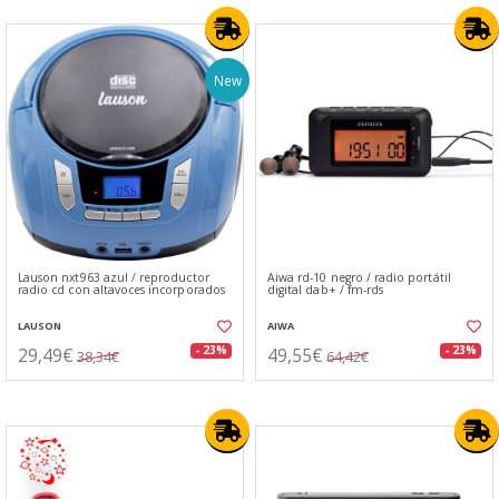
New
Lauson nxt963 azul / reproductor
Aiwa rd-10 negro / radio portátil
radio cd con altavoces incorporados
digital dab+ / fm-rds
LAUSON
AIWA
29,49€
49,55€
- 23%
- 23%
38,34€
64,42€