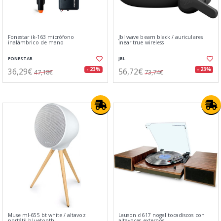
Fonestar ik-163 micrófono
Jbl wave beam black / auriculares
inalámbrico de mano
inear true wireless
FONESTAR
JBL
36,29€
56,72€
- 23%
- 23%
47,18€
73,74€
Muse ml-655 bt white / altavoz
Lauson cl617 nogal tocadiscos con
portátil bluetooth
altavoces externos