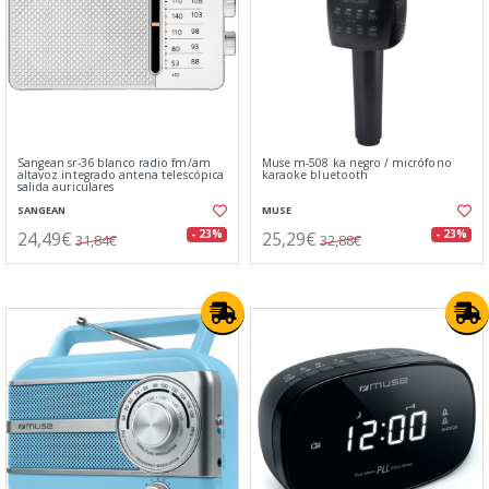
Sangean sr-36 blanco radio fm/am
Muse m-508 ka negro / micrófono
altavoz integrado antena telescópica
karaoke bluetooth
salida auriculares
SANGEAN
MUSE
24,49€
25,29€
- 23%
- 23%
31,84€
32,88€