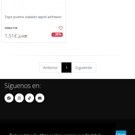
Tope puerta ovalado sapeli adhesivo
HANSTIK
1,51€
- 28%
2,10€
Anterior
1
Siguiente
Síguenos en: