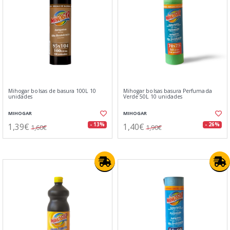
Mihogar bolsas de basura 100L 10
Mihogar bolsas basura Perfumada
unidades
Verde 50L 10 unidades
MIHOGAR
MIHOGAR
1,39€
1,40€
- 13%
- 26%
1,60€
1,90€