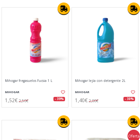
Mihogar fregasuelos Fucsia 1 L
Mihogar lejía con detergente 2L
MIHOGAR
MIHOGAR
1,52€
1,40€
- 39%
- 30%
2,50€
2,00€
Oferta