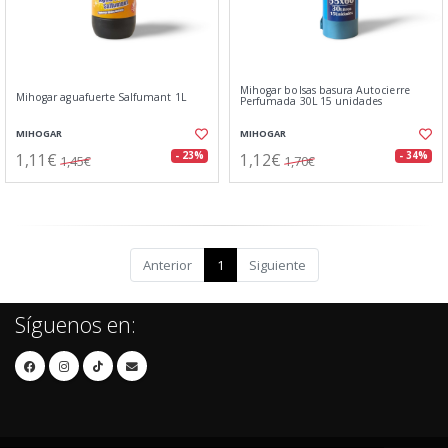
Mihogar bolsas basura Autocierre
Mihogar aguafuerte Salfumant 1L
Perfumada 30L 15 unidades
MIHOGAR
MIHOGAR
1,11€
1,12€
- 23%
- 34%
1,45€
1,70€
Anterior
1
Siguiente
Síguenos en: