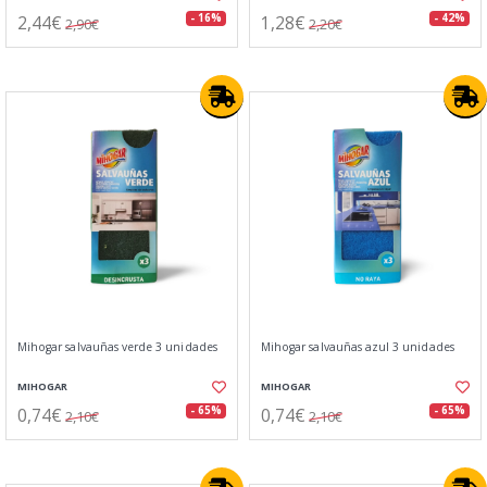
2,44€
1,28€
- 16%
- 42%
2,90€
2,20€
Mihogar salvauñas verde 3 unidades
Mihogar salvauñas azul 3 unidades
MIHOGAR
MIHOGAR
0,74€
0,74€
- 65%
- 65%
2,10€
2,10€