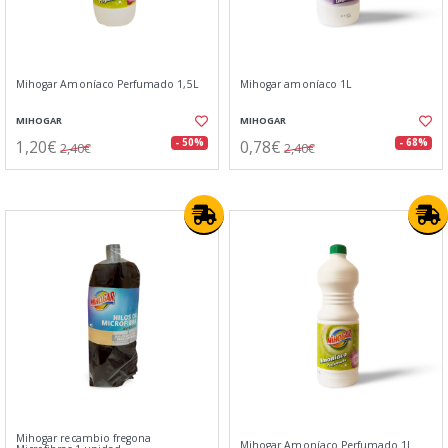
Mihogar Amoníaco Perfumado 1,5L
Mihogar amoníaco 1L
MIHOGAR
MIHOGAR
1,20€
0,78€
- 50%
- 68%
2,40€
2,40€
Mihogar recambio fregona
Mihogar Amoníaco Perfumado 1L