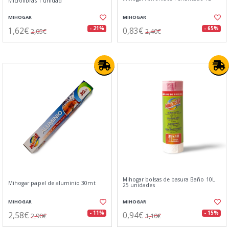
Microfibras 1 unidad
MIHOGAR
MIHOGAR
1,62€
0,83€
- 21%
- 65%
2,05€
2,40€
Mihogar bolsas de basura Baño 10L
Mihogar papel de aluminio 30mt
25 unidades
MIHOGAR
MIHOGAR
2,58€
0,94€
- 11%
- 15%
2,90€
1,10€