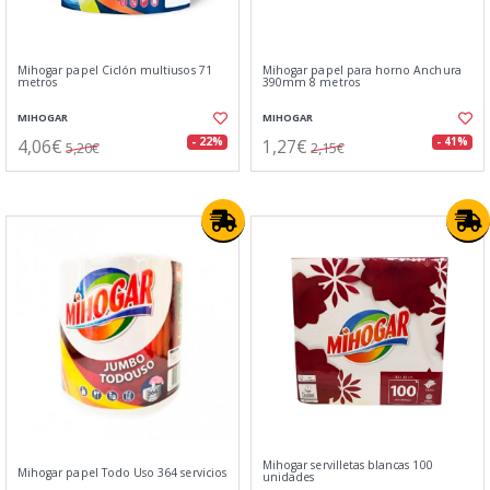
Mihogar papel Ciclón multiusos 71
Mihogar papel para horno Anchura
metros
390mm 8 metros
MIHOGAR
MIHOGAR
4,06€
1,27€
- 22%
- 41%
5,20€
2,15€
Mihogar servilletas blancas 100
Mihogar papel Todo Uso 364 servicios
unidades