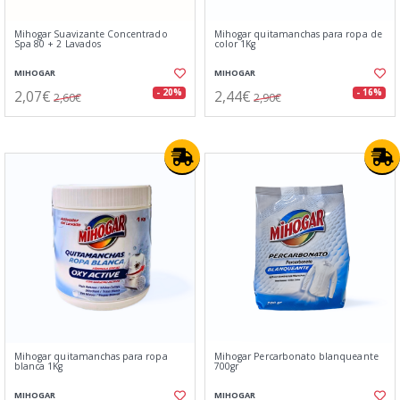
Mihogar Suavizante Concentrado
Mihogar quitamanchas para ropa de
Spa 80 + 2 Lavados
color 1Kg
MIHOGAR
MIHOGAR
2,07€
2,44€
- 20%
- 16%
2,60€
2,90€
Mihogar quitamanchas para ropa
Mihogar Percarbonato blanqueante
blanca 1Kg
700gr
MIHOGAR
MIHOGAR