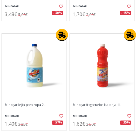
MIHOGAR
MIHOGAR
3,48€
1,70€
- 30%
- 15%
5,00€
2,00€
Mihogar lejía para ropa 2L
Mihogar fregasuelos Naranja 1L
MIHOGAR
MIHOGAR
1,40€
1,62€
- 57%
- 35%
3,25€
2,50€