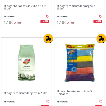
Mihogar bolsas basura cubo alto 35L
Mihogar ambientador magnolia
15ud
250ml
MIHOGAR
MIHOGAR
1,18€
1,18€
- 49%
- 46%
2,30€
2,20€
Mihogar bayetas microfibra 5
Mihogar ambientador jazmín 250ml
unidades
MIHOGAR
MIHOGAR