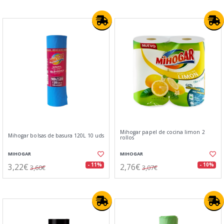
Mihogar papel de cocina limon 2
Mihogar bolsas de basura 120L 10 uds
rollos
MIHOGAR
MIHOGAR
3,22€
2,76€
- 11%
- 10%
3,60€
3,07€