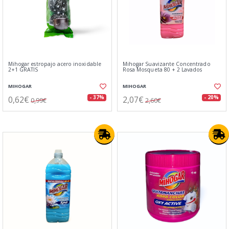
Mihogar estropajo acero inoxidable
Mihogar Suavizante Concentrado
2+1 GRATIS
Rosa Mosqueta 80 + 2 Lavados
MIHOGAR
MIHOGAR
0,62€
2,07€
- 37%
- 20%
0,99€
2,60€