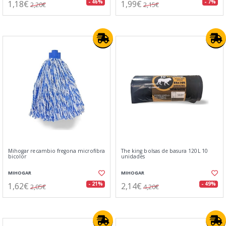
1,18€
1,99€
- 46%
- 7%
2,20€
2,15€
Mihogar recambio fregona microfibra
The king bolsas de basura 120L 10
bicolor
unidades
MIHOGAR
MIHOGAR
1,62€
2,14€
- 21%
- 49%
2,05€
4,20€