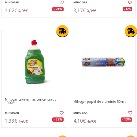
MIHOGAR
MIHOGAR
1,62€
3,17€
- 21%
- 6%
2,05€
3,39€
Mihogar Lavavajillas concentrado
Mihogar papel de aluminio 50mt
1000ml
MIHOGAR
MIHOGAR
1,33€
4,10€
- 32%
- 13%
1,95€
4,70€