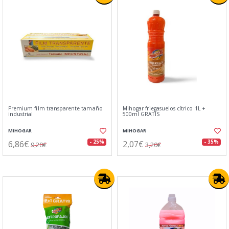
Premium film transparente tamaño
Mihogar friegasuelos cítrico 1L +
industrial
500ml GRATIS
MIHOGAR
MIHOGAR
6,86€
2,07€
- 25%
- 35%
9,20€
3,20€