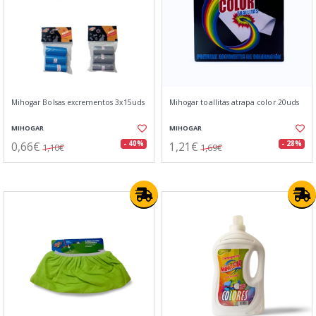
Mihogar Bolsas excrementos 3x15uds
Mihogar toallitas atrapa color 20uds
MIHOGAR
MIHOGAR
0,66€
1,21€
- 40%
- 28%
1,10€
1,69€