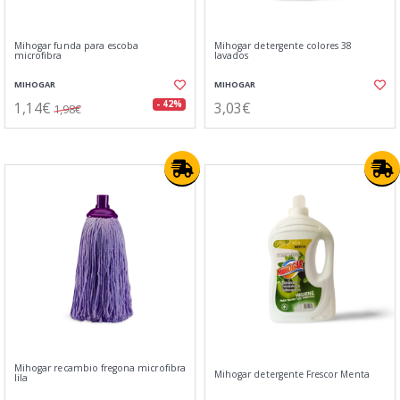
Mihogar funda para escoba
Mihogar detergente colores 38
microfibra
lavados
MIHOGAR
MIHOGAR
1,14€
3,03€
- 42%
1,98€
Mihogar recambio fregona microfibra
Mihogar detergente Frescor Menta
lila