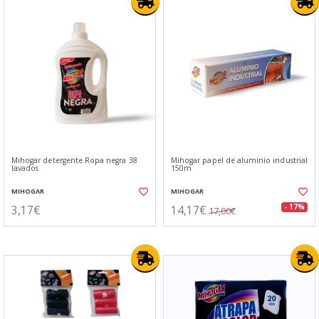
Mihogar detergente Ropa negra 38
Mihogar papel de aluminio industrial
lavados
150m
MIHOGAR
MIHOGAR
3,17€
14,17€
- 17%
17,00€