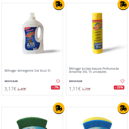
Mihogar bolsas basura Perfumada
Mihogar detergente Gel Azul 3l.
Amarilla 30L 15 unidades
MIHOGAR
MIHOGAR
3,17€
1,11€
- 7%
- 35%
3,40€
1,70€