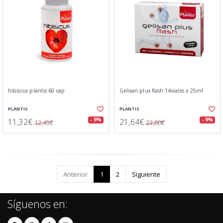
hibiscus plantis 60 cap
Gelisan plus flash 14viales x 25ml
PLANTIS
PLANTIS
11,32€
21,64€
- 9%
- 9%
12,45€
23,80€
Anterior
1
2
Siguiente
Síguenos en: