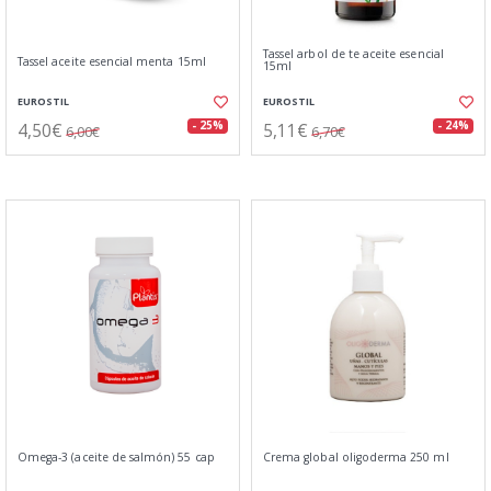
Tassel arbol de te aceite esencial
Tassel aceite esencial menta 15ml
15ml
EUROSTIL
EUROSTIL
4,50€
5,11€
- 25%
- 24%
6,00€
6,70€
Omega-3 (aceite de salmón) 55 cap
Crema global oligoderma 250 ml