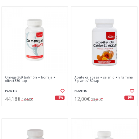
Omega-369 (salmón + borraja +
Aceite calabaza + selenio + vitamina
olivo) 330 cap
E plantis180cap
PLANTIS
PLANTIS
44,18€
12,00€
- 9%
- 9%
48,60€
13,20€