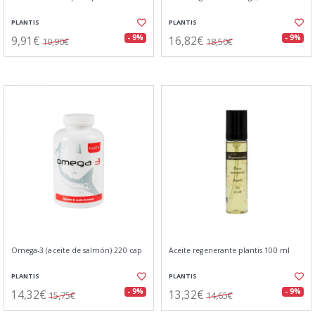
PLANTIS
PLANTIS
9,91€
16,82€
- 9%
- 9%
10,90€
18,50€
Omega-3 (aceite de salmón) 220 cap
Aceite regenerante plantis 100 ml
PLANTIS
PLANTIS
14,32€
13,32€
- 9%
- 9%
15,75€
14,65€