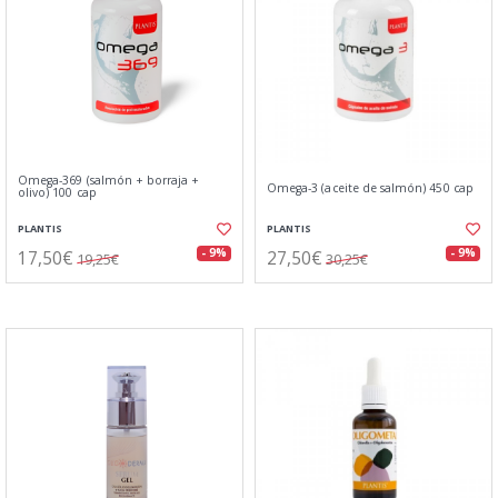
Omega-369 (salmón + borraja +
Omega-3 (aceite de salmón) 450 cap
olivo) 100 cap
PLANTIS
PLANTIS
17,50€
27,50€
- 9%
- 9%
19,25€
30,25€