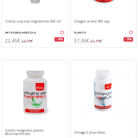
Crema corporal oligoderma 200 ml
Onagra, aceite 450 cap
ARTESANIA AGRÍCOLA
PLANTIS
22,45€
37,36€
- 9%
- 9%
24,70€
41,10€
Citrato magnesio plantis
Omega-3 plus (dha)
60comprimidos