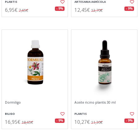
PLANTIS
ARTESANIA AGRÍCOLA
6,95€
12,45€
- 9%
- 9%
7,65€
13,70€
Dormiligo
Aceite ricino plantis 30 ml
BILIGO
PLANTIS
16,95€
10,27€
- 9%
- 9%
18,65€
11,30€