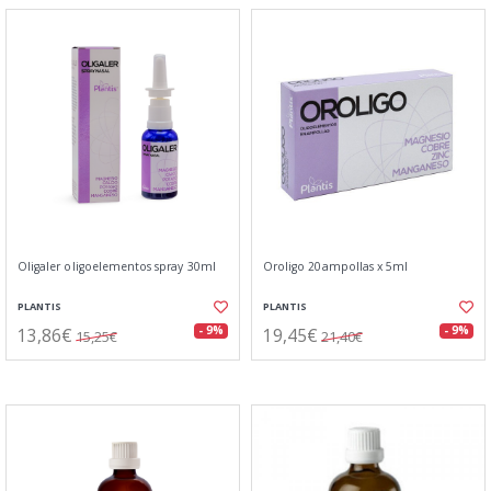
Oligaler oligoelementos spray 30ml
Oroligo 20ampollas x 5ml
PLANTIS
PLANTIS
13,86€
19,45€
- 9%
- 9%
15,25€
21,40€