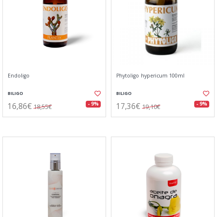
Endoligo
Phytoligo hypericum 100ml
BILIGO
BILIGO
16,86€
17,36€
- 9%
- 9%
18,55€
19,10€