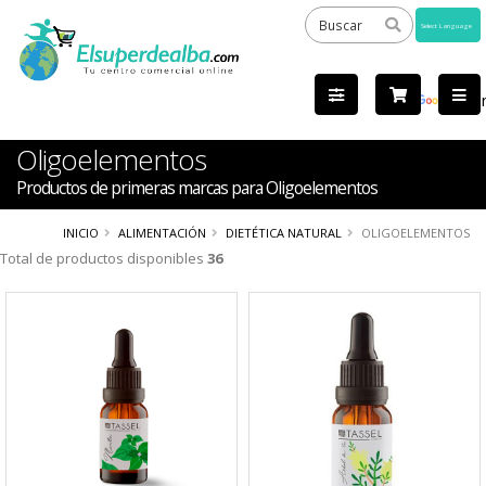
Powered
by
Tra
Oligoelementos
Productos de primeras marcas para Oligoelementos
INICIO
ALIMENTACIÓN
DIETÉTICA NATURAL
OLIGOELEMENTOS
Total de productos disponibles
36