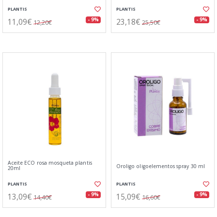
PLANTIS
PLANTIS
11,09€
23,18€
- 9%
- 9%
12,20€
25,50€
Aceite ECO rosa mosqueta plantis
Oroligo oligoelementos spray 30 ml
20ml
PLANTIS
PLANTIS
13,09€
15,09€
- 9%
- 9%
14,40€
16,60€