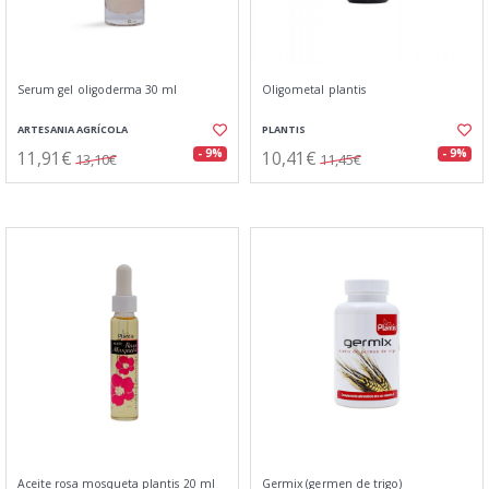
Serum gel oligoderma 30 ml
Oligometal plantis
ARTESANIA AGRÍCOLA
PLANTIS
11,91€
10,41€
- 9%
- 9%
13,10€
11,45€
Aceite rosa mosqueta plantis 20 ml
Germix (germen de trigo)