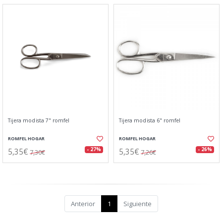
Tijera modista 7" romfel
Tijera modista 6" romfel
ROMFEL HOGAR
ROMFEL HOGAR
5,35€
5,35€
- 27%
- 26%
7,30€
7,26€
Anterior
1
Siguiente