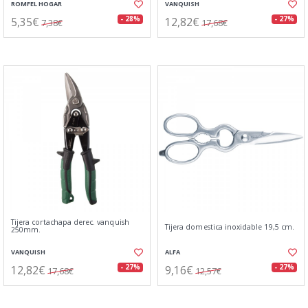
ROMFEL HOGAR
VANQUISH
5,35€
12,82€
- 28%
- 27%
7,38€
17,68€
Tijera cortachapa derec. vanquish
Tijera domestica inoxidable 19,5 cm.
250mm.
VANQUISH
ALFA
12,82€
9,16€
- 27%
- 27%
17,68€
12,57€