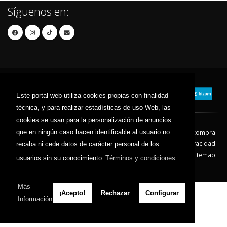
Síguenos en:
Este portal web utiliza cookies propias con finalidad
técnica, y para realizar estadísticas de uso Web, las
cookies se usan para la personalización de anuncios
que en ningún caso hacen identificable al usuario no
Contacto
Aviso Legal
Condiciones de compra
Política de envíos
Política de devolución
Política de Privacidad
recaba ni cede datos de carácter personal de los
Política de Cookies
Sitemap
usuarios sin su conocimiento
Términos y condiciones
© 2026 - Todos los derechos reservados.
Más
¡Acepto!
Rechazar
Configurar
Información