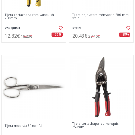
Tijera cortachapa rect. vanquish
Tijera hojalatero m/madrid 200 mm.
250mm.
stein
VANQUISH
STEIN
12,82€
20,43€
- 30%
- 28%
18,23€
28,46€
Tijera cortachapa izq. vanquish
Tijera modista 8" romfel
250mm.