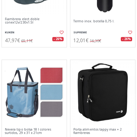
Fiambrera elect.doble
Termo inox. botella 0,75 l.
conex12v/230v1.5l
KUKEN
SUPREME
47,97€
12,01€
- 26%
- 26%
65,11€
16,30€
Nevera tipo bolsa 18 l colores
Porta alimentos tappy max + 2
surtidos, 29 x 31 x 21cm
fiambreras