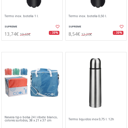
Termo inox. botella 1 l.
Termo inox. botella 0,50 l.
SUPREME
SUPREME
13,74€
8,54€
- 30%
- 30%
19,63€
12,20€
Nevera tipo bolsa 24 l ribete blanco,
Termo liquidos inox 0,75 l. 12h
colores surtidos, 38 x 21 x 37 cm