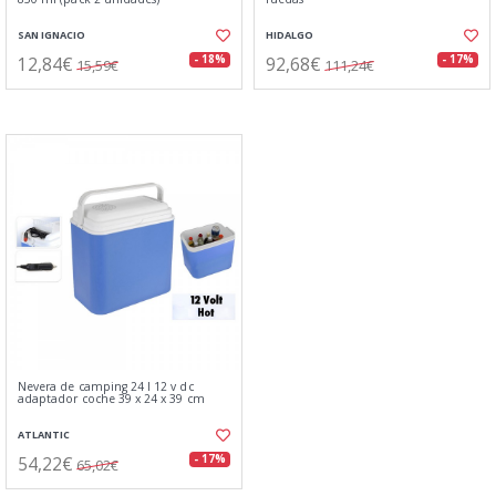
SAN IGNACIO
HIDALGO
12,84€
92,68€
- 18%
- 17%
15,59€
111,24€
Nevera de camping 24 l 12 v dc
adaptador coche 39 x 24 x 39 cm
ATLANTIC
54,22€
- 17%
65,02€