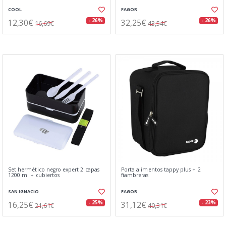
COOL
FAGOR
12,30€
32,25€
- 26%
- 26%
16,69€
43,54€
Set hermético negro expert 2 capas
Porta alimentos tappy plus + 2
1200 ml + cubiertos
fiambreras
SAN IGNACIO
FAGOR
16,25€
31,12€
- 25%
- 23%
21,61€
40,31€