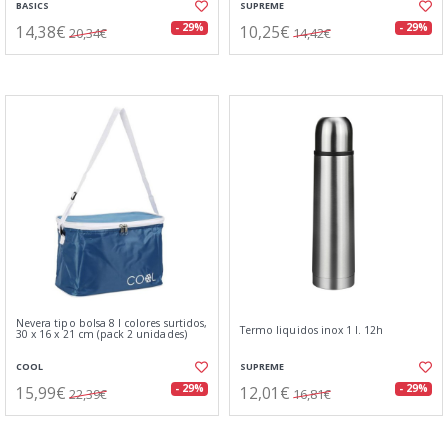
BASICS
SUPREME
14,38€
10,25€
- 29%
- 29%
20,34€
14,42€
Nevera tipo bolsa 8 l colores surtidos,
Termo liquidos inox 1 l. 12h
30 x 16 x 21 cm (pack 2 unidades)
COOL
SUPREME
15,99€
12,01€
- 29%
- 29%
22,39€
16,81€