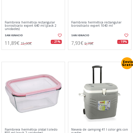
Fiambrera hermética rectangular
Fiambrera hermética rectangular
borosilicato expert 640 ml (pack 2
borosilicato expert 1040 ml
unidades)
SAN IGNACIO
SAN IGNACIO
11,89€
7,93€
- 21%
- 19%
15,00€
9,78€
Envío
Grati
Fiambrera hermética cristal toledo
Nevera de camping 41 l color gris con
850 ml (pack 2 unidades)
ruedas