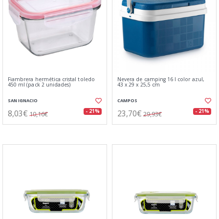
Fiambrera hermética cristal toledo
Nevera de camping 16 l color azul,
450 ml (pack 2 unidades)
43 x 29 x 25,5 cm
SAN IGNACIO
CAMPOS
8,03€
23,70€
- 21%
- 21%
10,16€
29,93€