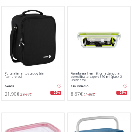
Porta alimentos tappy (sin
Fiambrera hermética rectangular
fiambreras)
borosilicato expert 370 ml (pack 2
unidades)
FAGOR
SAN IGNACIO
21,90€
8,67€
- 22%
- 21%
28,07€
11,03€