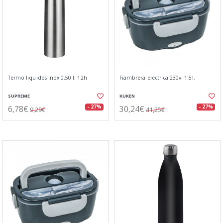
Termo liquidos inox 0,50 l. 12h
Fiambrera electrica 230v. 1.5l.
SUPREME
KUKEN
6,78€
30,24€
- 27%
- 27%
9,29€
41,25€