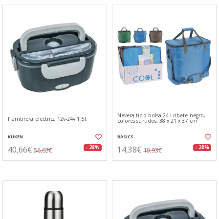
Nevera tipo bolsa 24 l ribete negro,
Fiambrera electrica 12v-24v 1.5l.
colores surtidos, 38 x 21 x 37 cm
KUKEN
BASICS
40,66€
14,38€
- 28%
- 28%
56,63€
19,93€