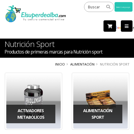
Powered
by
Tra
Nutrición Sport
Productos de primeras marcas para Nutrición sport
INICIO
ALIMENTACIÓN
NUTRICIÓN SPORT
ACTIVADORES
ALIMENTACIÓN
METABÓLICOS
SPORT