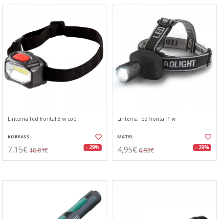
Linterna led frontal 3 w cob
Linterna led frontal 1 w
KORPASS
MATEL
7,15€
4,95€
- 29%
- 29%
10,01€
6,93€