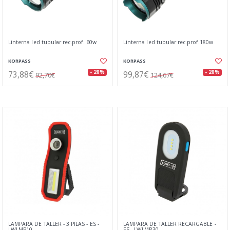
Linterna led tubular rec.prof. 60w
Linterna led tubular rec.prof.180w
KORPASS
KORPASS
73,88€
99,87€
- 20%
- 20%
92,70€
124,67€
LAMPARA DE TALLER - 3 PILAS - ES -
LAMPARA DE TALLER RECARGABLE -
LWLMP10
ES - LWLMP30