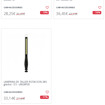
CAR+ACCESORIES
CAR+ACCESORIES
28,25€
36,45€
- 19%
- 16%
35,05€
43,50€
LAMPARA DE TALLER ROTACION 280
grados - ES - LWLMP20
CAR+ACCESORIES
33,14€
- 11%
37,44€