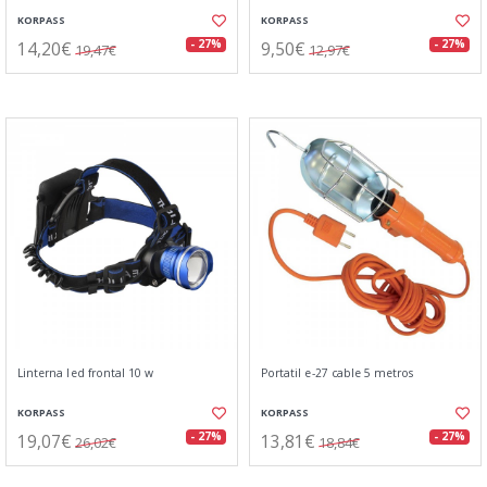
KORPASS
KORPASS
14,20€
9,50€
- 27%
- 27%
19,47€
12,97€
Linterna led frontal 10 w
Portatil e-27 cable 5 metros
KORPASS
KORPASS
19,07€
13,81€
- 27%
- 27%
26,02€
18,84€