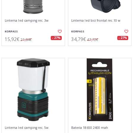
Linterna led camping rec. 3w
Linterna led bici frontal rec.10 w
KORPASS
KORPASS
15,92€
34,79€
- 27%
- 27%
21,84€
47,72€
Linterna led camping rec. 5w
Bateria 18650 2400 mah