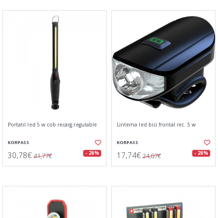
Portatil led 5 w cob recarg.regulable
Linterna led bici frontal rec. 5 w
KORPASS
KORPASS
30,78€
17,74€
- 26%
- 26%
41,77€
24,07€