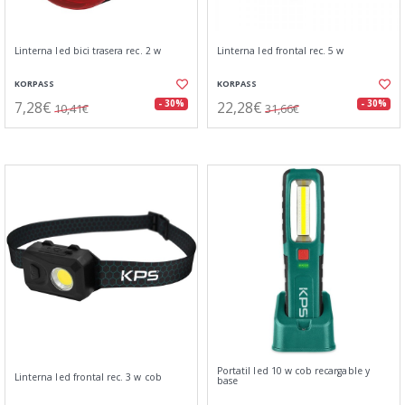
Linterna led bici trasera rec. 2 w
Linterna led frontal rec. 5 w
KORPASS
KORPASS
7,28€
22,28€
- 30%
- 30%
10,41€
31,66€
Portatil led 10 w cob recargable y
Linterna led frontal rec. 3 w cob
base