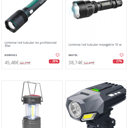
Linterna led tubular rec.profesional
Linterna led tubular recargable 10 w
30w
KORPASS
MATEL
45,48€
38,74€
- 28%
- 27%
63,35€
53,41€