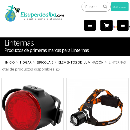
Powered
by
Tra
Linternas
Productos de primeras marcas para Linternas
INICIO
HOGAR
BRICOLAJE
ELEMENTOS DE ILUMINACIÓN
LINTERNAS
Total de productos disponibles
25