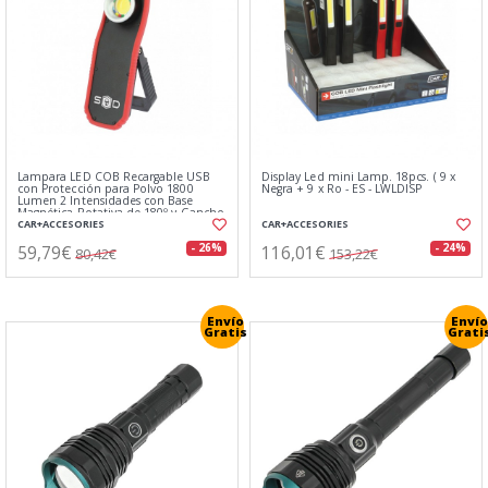
Lampara LED COB Recargable USB
Display Led mini Lamp. 18pcs. ( 9 x
con Protección para Polvo 1800
Negra + 9 x Ro - ES - LWLDISP
Lumen 2 Intensidades con Base
Magnética Rotativa de 180º y Gancho
CAR+ACCESORIES
CAR+ACCESORIES
59,79€
116,01€
- 26%
- 24%
80,42€
153,22€
Envío
Envío
Gratis
Grati