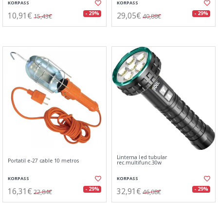
KORPASS
KORPASS
10,91€
29,05€
- 29%
- 29%
15,43€
40,88€
Linterna led tubular
Portatil e-27 cable 10 metros
rec.multifunc.30w
KORPASS
KORPASS
16,31€
32,91€
- 29%
- 29%
22,84€
46,08€