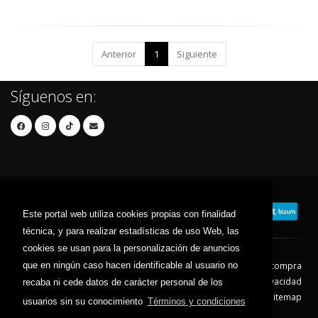
Anterior
1
Siguiente
Síguenos en:
Este portal web utiliza cookies propias con finalidad
técnica, y para realizar estadísticas de uso Web, las
cookies se usan para la personalización de anuncios
que en ningún caso hacen identificable al usuario no
Contacto
Aviso Legal
Condiciones de compra
Política de envíos
Política de devolución
Política de Privacidad
recaba ni cede datos de carácter personal de los
Política de Cookies
Sitemap
usuarios sin su conocimiento
Términos y condiciones
© 2026 - Todos los derechos reservados.