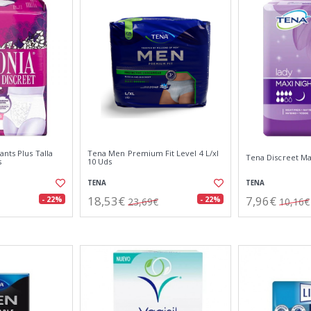
ants Plus Talla
Tena Men Premium Fit Level 4 L/xl
Tena Discreet Ma
s
10 Uds
TENA
TENA
18,53€
7,96€
- 22%
- 22%
23,69€
10,16€