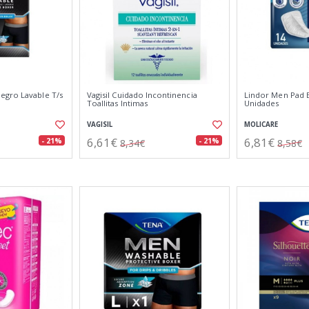
egro Lavable T/s
Vagisil Cuidado Incontinencia
Lindor Men Pad E
Toallitas Intimas
Unidades
VAGISIL
MOLICARE
6,61€
6,81€
- 21%
- 21%
8,34€
8,58€