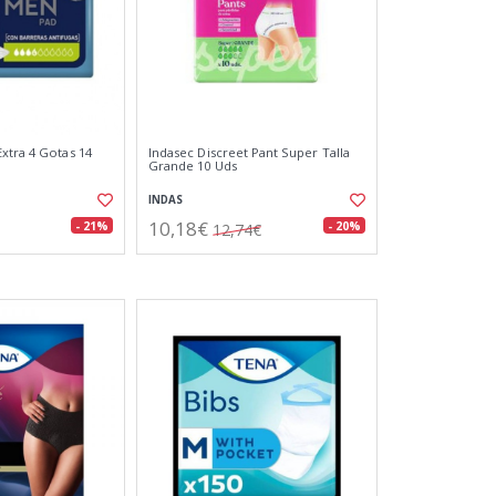
xtra 4 Gotas 14
Indasec Discreet Pant Super Talla
Grande 10 Uds
INDAS
10,18€
- 21%
- 20%
12,74€