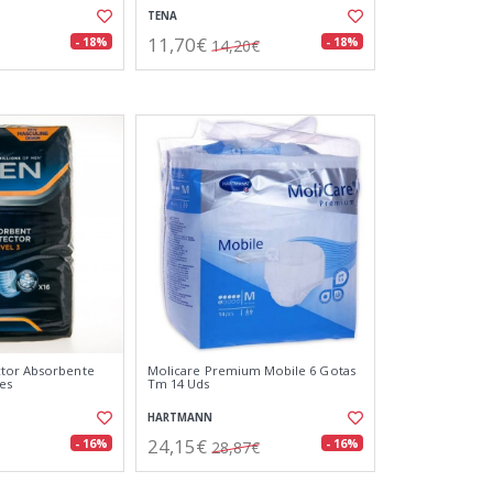
TENA
11,70€
- 18%
- 18%
14,20€
tor Absorbente
Molicare Premium Mobile 6 Gotas
des
Tm 14 Uds
HARTMANN
24,15€
- 16%
- 16%
28,87€