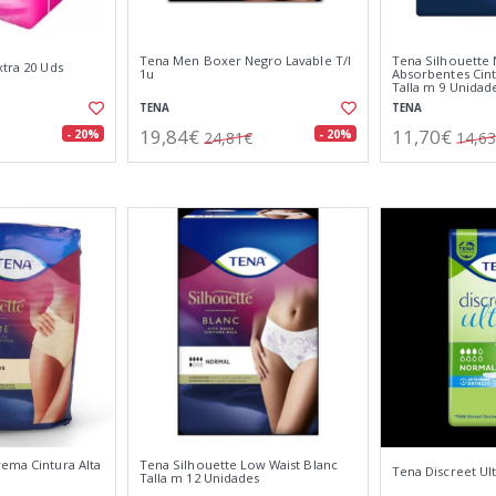
Tena Men Boxer Negro Lavable T/l
Tena Silhouette 
xtra 20 Uds
1u
Absorbentes Cint
Talla m 9 Unidad
TENA
TENA
19,84€
11,70€
- 20%
- 20%
24,81€
14,6
rema Cintura Alta
Tena Silhouette Low Waist Blanc
Tena Discreet Ul
Talla m 12 Unidades