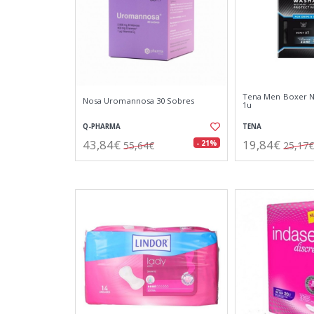
Tena Men Boxer N
Nosa Uromannosa 30 Sobres
1u
Q-PHARMA
TENA
43,84€
19,84€
- 21%
55,64€
25,17€