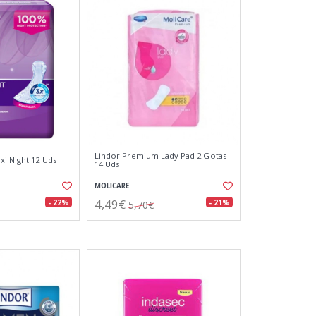
Lindor Premium Lady Pad 2 Gotas
xi Night 12 Uds
14 Uds
MOLICARE
4,49€
- 22%
- 21%
5,70€