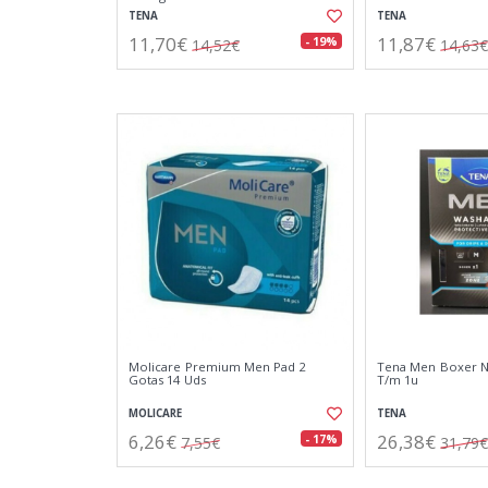
TENA
TENA
11,70€
11,87€
- 19%
14,52€
14,63€
Molicare Premium Men Pad 2
Tena Men Boxer N
Gotas 14 Uds
T/m 1u
MOLICARE
TENA
6,26€
26,38€
- 17%
7,55€
31,79€