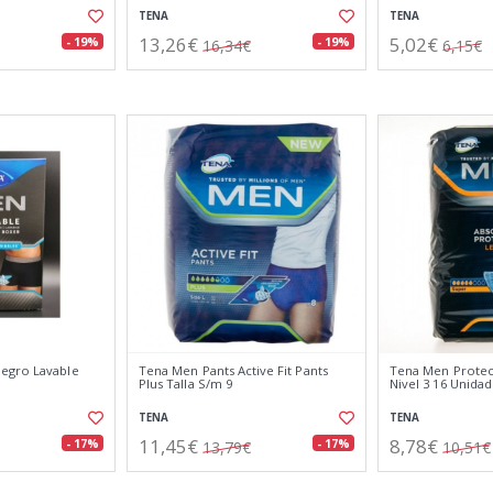
TENA
TENA
13,26€
5,02€
- 19%
- 19%
16,34€
6,15€
egro Lavable
Tena Men Pants Active Fit Pants
Tena Men Protec
Plus Talla S/m 9
Nivel 3 16 Unida
TENA
TENA
11,45€
8,78€
- 17%
- 17%
13,79€
10,51€