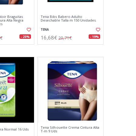
Noir Braguitas
Tena Bibs Babero Adulto
ura Alta Negra
Desechable Talla m 150 Unidades
es
TENA
16,68€
- 20%
- 19%
3€
20,71€
Tena Silhouette Crema Cintura Alta
tra Normal 16 Uds
T-m 9 Uds