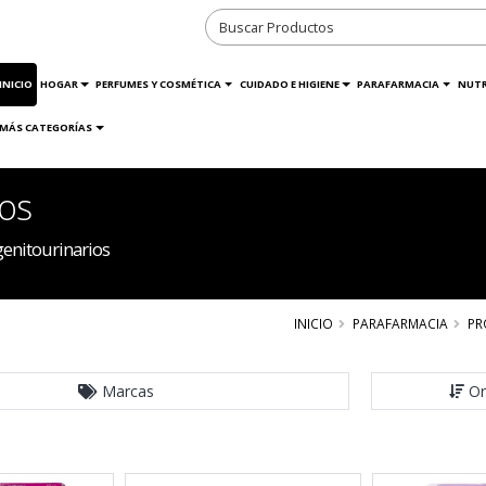
INICIO
HOGAR
PERFUMES Y COSMÉTICA
CUIDADO E HIGIENE
PARAFARMACIA
NUTR
MÁS CATEGORÍAS
ios
enitourinarios
INICIO
PARAFARMACIA
PR
Marcas
Or