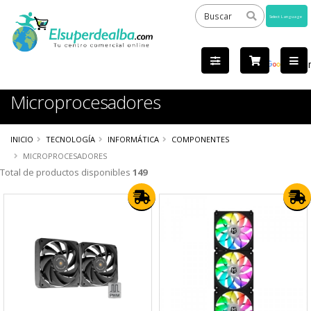
Powered
by
Tra
Microprocesadores
INICIO
TECNOLOGÍA
INFORMÁTICA
COMPONENTES
MICROPROCESADORES
Total de productos disponibles
149