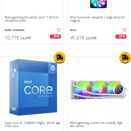
Mars gaming kit ventis 2en1 120mm
Nox hummer easylink | argb fans kit
ultrasilencioso
negros
MARS GAMING
NOX
10,77€
41,67€
- 20%
- 20%
13,47€
52,09€
Intel core i5 12600kf 4.9ghz 20mb lga
Mars gaming cooler ml-one360 frgb
1700 box
fan white