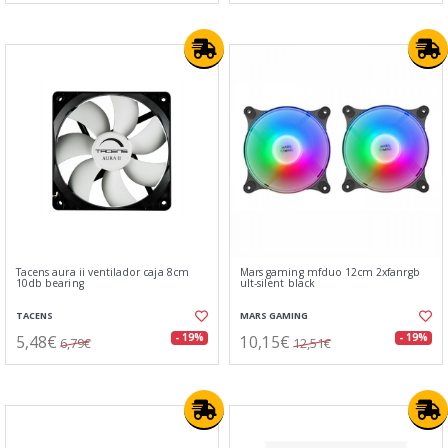
Tacens aura ii ventilador caja 8cm
Mars gaming mfduo 12cm 2xfanrgb
10db bearing
ult-silent black
TACENS
MARS GAMING
5,48€
10,15€
- 19%
- 19%
6,79€
12,51€