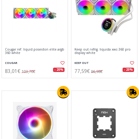
Cougar ref. liquid.poseidon elite argb
Keep out refrig. liquida xwc-360 pro
360 white
display white
COUGAR
KEEP OUT
83,01€
77,59€
- 20%
- 20%
103,76€
96,98€