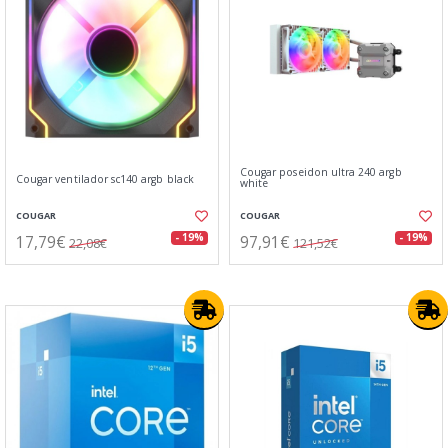
Cougar poseidon ultra 240 argb
Cougar ventilador sc140 argb black
white
COUGAR
COUGAR
17,79€
97,91€
- 19%
- 19%
22,08€
121,52€