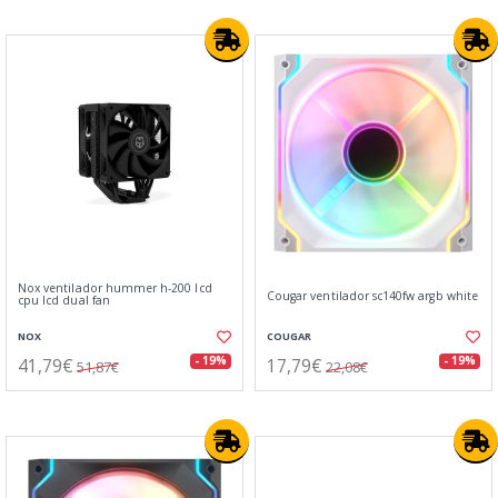
Nox ventilador hummer h-200 lcd
Cougar ventilador sc140fw argb white
cpu lcd dual fan
NOX
COUGAR
41,79€
17,79€
- 19%
- 19%
51,87€
22,08€