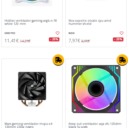
Hiditec ventilador gaming argb-n-18
Nox soporte zócalo cpu amd
white 120 mm
hummer shield
HIDITEC
NOX
11,41€
7,97€
- 20%
- 20%
14,26€
9,96€
Mars gaming ventilador mcpu-x4
Keep out ventilador caja xfc-120drm
120mm 220w negro
black 5v argb