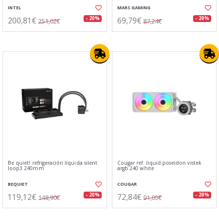
INTEL
MARS GAMING
200,81€
69,79€
- 20%
- 20%
251,02€
87,24€
Be quiet! refrigeración líquida silent
Cougar ref. liquid.poseidon vistek
loop3 240mm
argb 240 white
BEQUIET
COUGAR
119,12€
72,84€
- 20%
- 20%
148,90€
91,05€