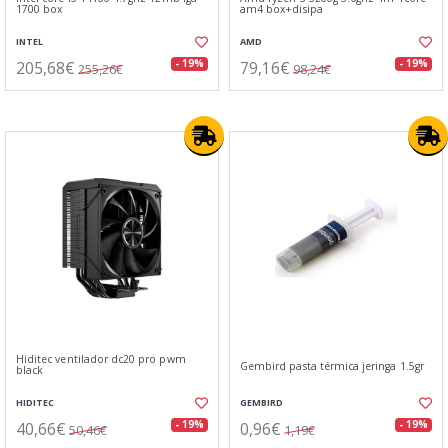
1700 box
am4 box+disipa
INTEL
AMD
205,68€
79,16€
- 19%
- 19%
255,26€
98,24€
Hiditec ventilador dc20 pro pwm
Gembird pasta térmica jeringa 1.5gr
black
HIDITEC
GEMBIRD
40,66€
0,96€
- 19%
- 19%
50,46€
1,19€