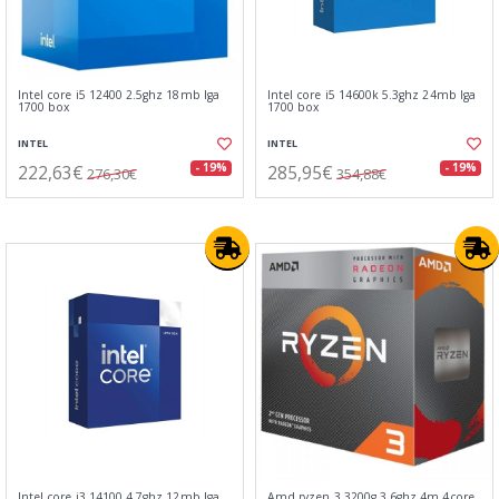
Intel core i5 12400 2.5ghz 18mb lga
Intel core i5 14600k 5.3ghz 24mb lga
1700 box
1700 box
INTEL
INTEL
222,63€
285,95€
- 19%
- 19%
276,30€
354,88€
Intel core i3 14100 4.7ghz 12mb lga
Amd ryzen 3 3200g 3.6ghz 4m 4core