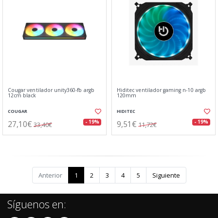
Cougar ventilador unity360-fb argb
Hiditec ventilador gaming n-10 argb
12cm black
120mm
COUGAR
HIDITEC
27,10€
9,51€
- 19%
- 19%
33,40€
11,72€
Anterior
1
2
3
4
5
Siguiente
Síguenos en: