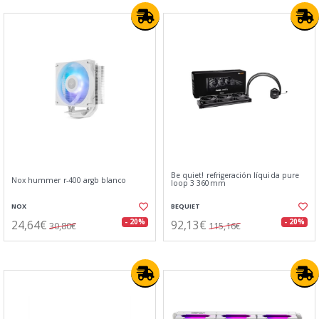
Be quiet! refrigeración líquida pure
Nox hummer r-400 argb blanco
loop 3 360mm
NOX
BEQUIET
24,64€
92,13€
- 20%
- 20%
30,80€
115,16€