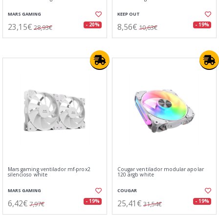
MARS GAMING
KEEP OUT
23,15€
8,56€
- 20%
- 19%
28,93€
10,63€
Mars gaming ventilador mf-prox2
Cougar ventilador modular apolar
silencioso white
120 argb white
MARS GAMING
COUGAR
6,42€
25,41€
- 19%
- 19%
7,97€
31,54€