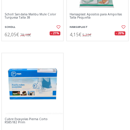
Scholl Sandalia Malibu Mule Color
Hansaplast Apositos para Ampollas
Turquesa Talla 38
Talla Pequeña
SCHOLL
HANSAPLAST
62,05€
4,15€
- 21%
- 20%
78,18€
5,22€
Cubre Escayolas Pierna Corto
R585182 Prim