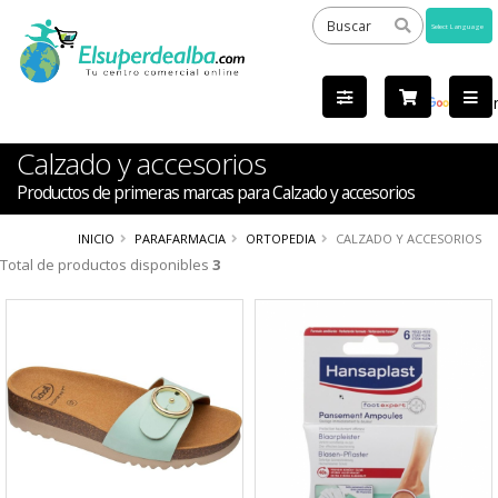
Powered
by
Tra
Calzado y accesorios
Productos de primeras marcas para Calzado y accesorios
INICIO
PARAFARMACIA
ORTOPEDIA
CALZADO Y ACCESORIOS
Total de productos disponibles
3