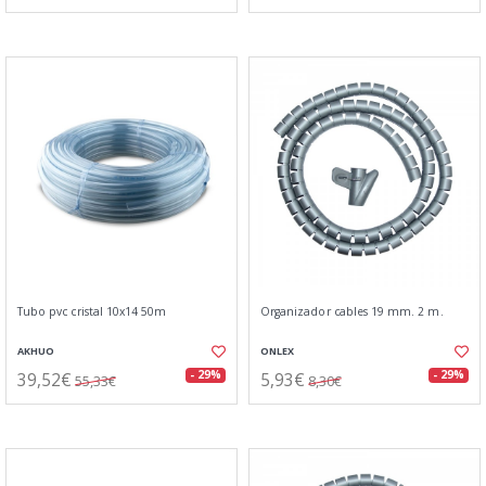
Tubo pvc cristal 10x14 50m
Organizador cables 19 mm. 2 m.
AKHUO
ONLEX
39,52€
5,93€
- 29%
- 29%
55,33€
8,30€