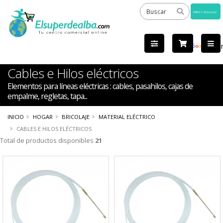
Powered
by
Tra
Cables e Hilos eléctricos
Elementos para líneas eléctricas : cables, pasahilos, cajas de
empalme, regletas, tapa...
INICIO
HOGAR
BRICOLAJE
MATERIAL ELÉCTRICO
CABLES E HILOS ELÉCTRICOS
Total de productos disponibles
21