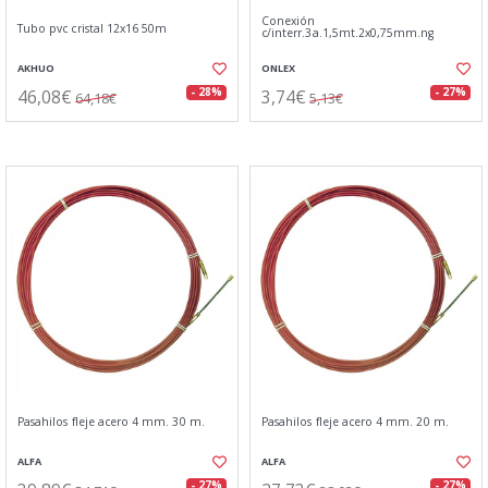
Conexión
Tubo pvc cristal 12x16 50m
c/interr.3a.1,5mt.2x0,75mm.ng
AKHUO
ONLEX
46,08€
3,74€
- 28%
- 27%
64,18€
5,13€
Pasahilos fleje acero 4 mm. 30 m.
Pasahilos fleje acero 4 mm. 20 m.
ALFA
ALFA
- 27%
- 27%