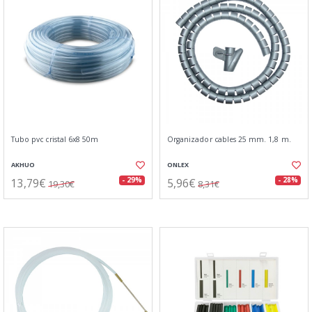
Tubo pvc cristal 6x8 50m
Organizador cables 25 mm. 1,8 m.
AKHUO
ONLEX
13,79€
5,96€
- 29%
- 28%
19,30€
8,31€