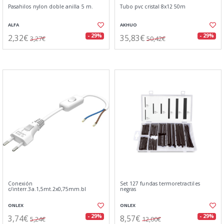
Pasahilos nylon doble anilla 5 m.
Tubo pvc cristal 8x12 50m
ALFA
AKHUO
2,32€
35,83€
- 29%
- 29%
3,27€
50,42€
Conexión
Set 127 fundas termoretractiles
c/interr.3a.1,5mt.2x0,75mm.bl
negras
ONLEX
ONLEX
3,74€
8,57€
- 29%
- 29%
5,24€
12,00€