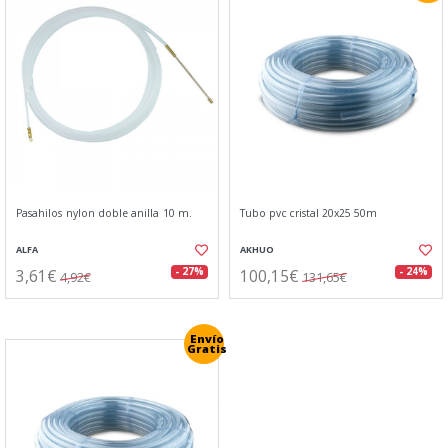
Pasahilos nylon doble anilla 10 m.
Tubo pvc cristal 20x25 50m
ALFA
AKHUO
3,61€
100,15€
- 27%
- 24%
4,92€
131,65€
Envío
Gratis