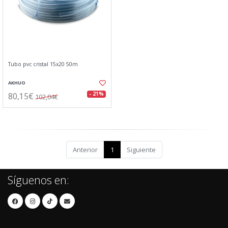
Tubo pvc cristal 15x20 50m
AKHUO
80,15€
- 21%
102,04€
Anterior
1
Siguiente
Síguenos en: