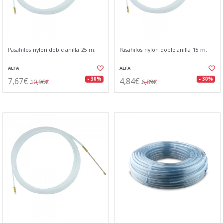
Pasahilos nylon doble anilla 25 m.
Pasahilos nylon doble anilla 15 m.
ALFA
ALFA
7,67€
4,84€
- 30%
- 30%
10,96€
6,89€