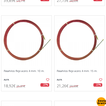
39,89€
27,73€
54,71€
38,03€
Pasahilos fleje acero 4 mm. 10 m.
Pasahilos fleje acero 4 mm. 15 m.
ALFA
ALFA
18,92€
21,26€
- 27%
- 27%
25,81€
29,00€
Envío
Grati