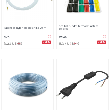
Set 120 fundas termoretractiles
Pasahilos nylon doble anilla 20 m.
colores
ALFA
ONLEX
6,23€
8,57€
- 28%
- 28%
8,68€
11,94€