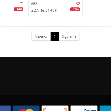
ALFA
22,94€
- 26%
- 26%
31,13€
Anterior
1
Siguiente