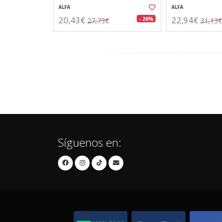
ALFA
ALFA
20,43€
22,94€
- 26%
27,73€
31,13€
Síguenos en: