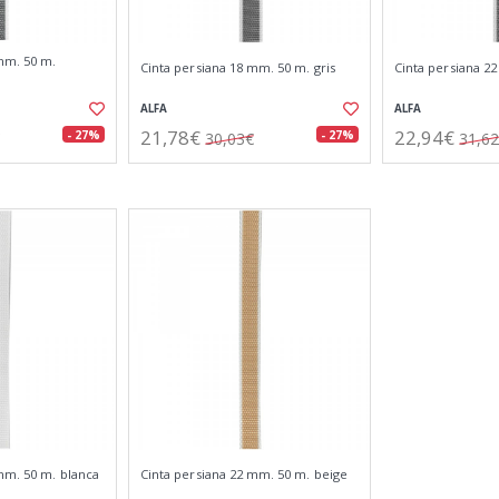
mm. 50 m.
Cinta persiana 18 mm. 50 m. gris
Cinta persiana 22
ALFA
ALFA
21,78€
22,94€
- 27%
- 27%
30,03€
31,6
mm. 50 m. blanca
Cinta persiana 22 mm. 50 m. beige