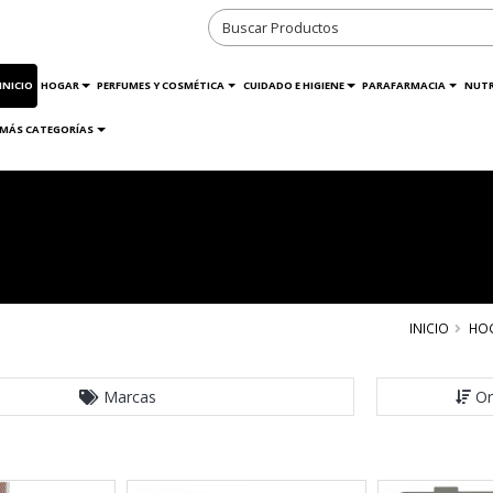
INICIO
HOGAR
PERFUMES Y COSMÉTICA
CUIDADO E HIGIENE
PARAFARMACIA
NUTR
MÁS CATEGORÍAS
INICIO
HO
Marcas
Or