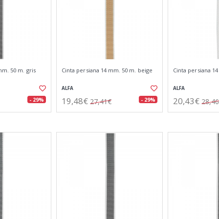
mm. 50 m. gris
Cinta persiana 14 mm. 50 m. beige
Cinta persiana 1
ALFA
ALFA
19,48€
20,43€
- 29%
- 29%
27,41€
28,4