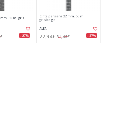
Cinta persiana 22 mm. 50 m.
 mm. 50 m. gris
gris/beige
ALFA
22,94€
- 27%
- 27%
2€
31,46€