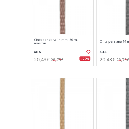
Cinta persiana 14 mm. 50 m.
Cinta persiana 14 
marron
ALFA
ALFA
20,43€
20,43€
- 29%
28,75€
28,75€