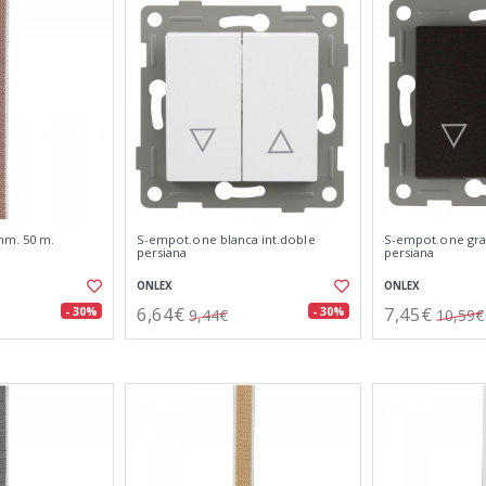
mm. 50 m.
S-empot.one blanca int.doble
S-empot.one graf
persiana
persiana
ONLEX
ONLEX
6,64€
7,45€
- 30%
- 30%
9,44€
10,59€