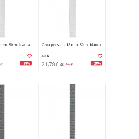
4 mm. 50 m. blanca
Cinta persiana 18 mm. 50 m. blanca
ALFA
21,78€
- 28%
- 28%
6€
30,19€