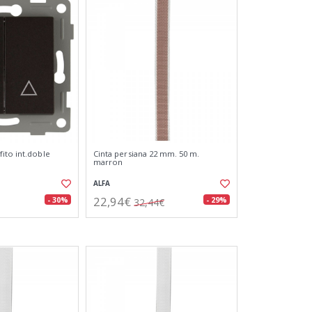
ito int.doble
Cinta persiana 22 mm. 50 m.
marron
ALFA
22,94€
- 30%
- 29%
32,44€