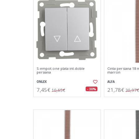
S-empot.one plata int.doble
Cinta persiana 18 
persiana
marron
ONLEX
ALFA
7,45€
21,78€
- 30%
10,65€
30,97€