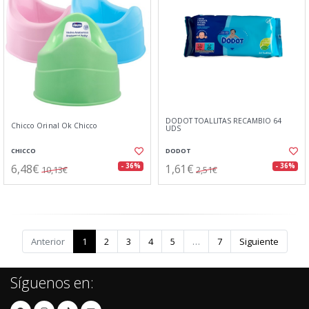
DODOT TOALLITAS RECAMBIO 64
Chicco Orinal Ok Chicco
UDS
CHICCO
DODOT
6,48€
1,61€
- 36%
- 36%
10,13€
2,51€
Anterior
1
2
3
4
5
…
7
Siguiente
Síguenos en: