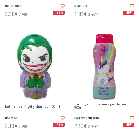
JOHNSON'S
NENUCO
3,38€
1,81€
- 52%
- 49%
7,10€
3,57€
Eau my unicorn niños gel de baño
Batman 2en1 gel y champu 400ml
500ml
BATMAN
EAU MY UNICORN
2,13€
2,13€
- 49%
- 49%
4,20€
4,20€