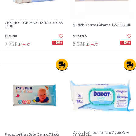
CHELINO LOVE PAÑAL TALLA 3 BOLSA
Mustela Crema Bálsamo 1,2,3 100 Ml.
36UD
CHELINO
MUSTELA
7,75€
6,92€
- 46%
- 45%
14,30€
12,67€
Dodot Toallitas Infantiles Aqua Pure
Prevex toallitas Baby Dermo 72 uds
48 Unidades