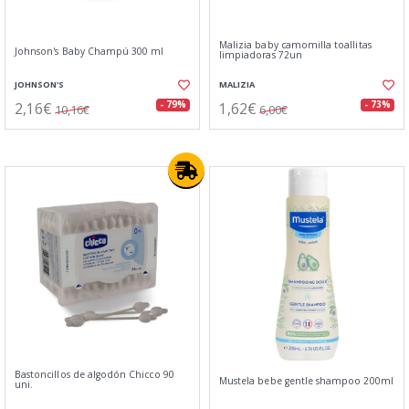
Malizia baby camomilla toallitas
Johnson's Baby Champú 300 ml
limpiadoras 72un
JOHNSON'S
MALIZIA
2,16€
1,62€
- 79%
- 73%
10,16€
6,00€
Bastoncillos de algodón Chicco 90
Mustela bebe gentle shampoo 200ml
uni.