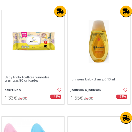
Baby lindo toallitas húmedas
Johnsons baby champú 10ml
cremosas 80 unidades
BABY LINDO
JOHNSON & JOHNSON
1,33€
1,55€
- 42%
- 38%
2,30€
2,50€