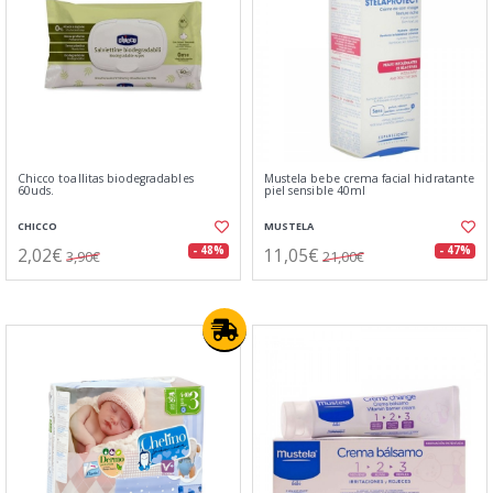
Chicco toallitas biodegradables
Mustela bebe crema facial hidratante
60uds.
piel sensible 40ml
CHICCO
MUSTELA
2,02€
11,05€
- 48%
- 47%
3,90€
21,00€