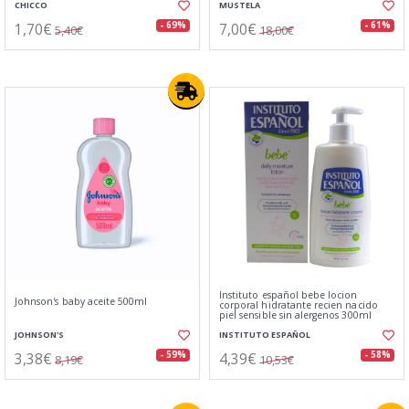
CHICCO
MUSTELA
1,70€
7,00€
- 69%
- 61%
5,40€
18,00€
Instituto español bebe locion
Johnson's baby aceite 500ml
corporal hidratante recien nacido
piel sensible sin alergenos 300ml
JOHNSON'S
INSTITUTO ESPAÑOL
3,38€
4,39€
- 59%
- 58%
8,19€
10,53€