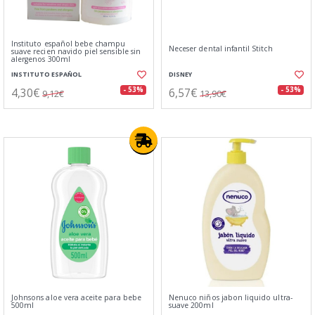
Instituto español bebe champu
Neceser dental infantil Stitch
suave recien navido piel sensible sin
alergenos 300ml
INSTITUTO ESPAÑOL
DISNEY
4,30€
6,57€
- 53%
- 53%
9,12€
13,90€
Johnsons aloe vera aceite para bebe
Nenuco niños jabon liquido ultra-
500ml
suave 200ml