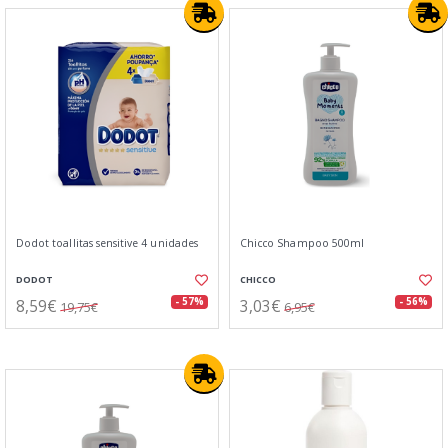
Dodot toallitas sensitive 4 unidades
Chicco Shampoo 500ml
DODOT
CHICCO
8,59€
3,03€
- 57%
- 56%
19,75€
6,95€