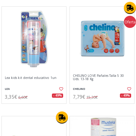
Oferta
CHELINO LOVE Pañales Talla 5 30
Lea kids kit dental educativo 1un
Uds. 13-18 Kg
LEA
CHELINO
3,35€
7,79€
- 49%
- 49%
6,60€
15,30€