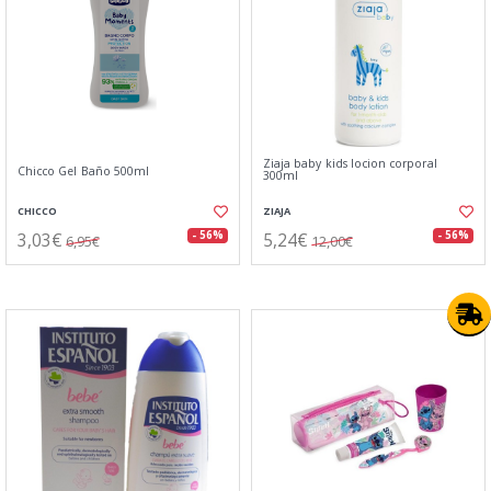
Ziaja baby kids locion corporal
Chicco Gel Baño 500ml
300ml
CHICCO
ZIAJA
3,03€
5,24€
- 56%
- 56%
6,95€
12,00€