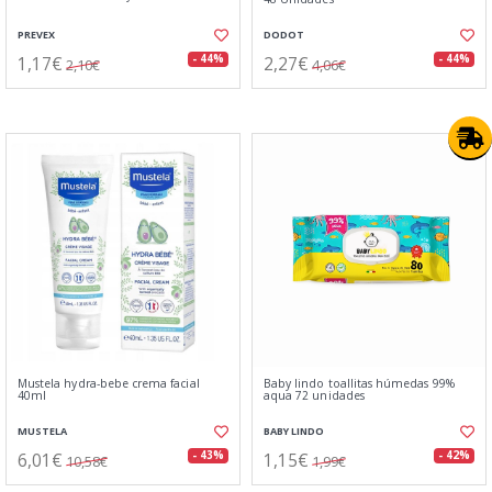
PREVEX
DODOT
1,17€
2,27€
- 44%
- 44%
2,10€
4,06€
Mustela hydra-bebe crema facial
Baby lindo toallitas húmedas 99%
40ml
aqua 72 unidades
MUSTELA
BABY LINDO
6,01€
1,15€
- 43%
- 42%
10,58€
1,99€