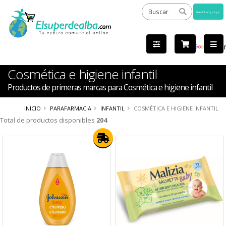
Powered
by
Tra
Cosmética e higiene infantil
Productos de primeras marcas para Cosmética e higiene infantil
INICIO
PARAFARMACIA
INFANTIL
COSMÉTICA E HIGIENE INFANTIL
Total de productos disponibles
204