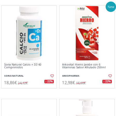
New
Soria Natural Calcio + D3 60
Arkovital Hierro Jarabe con 6
Comprimidos
Vitaminas Sabor Afrutado 250ml
SORIA NATURAL
ARKOPHARMA
18,86€
12,98€
- 22%
- 22%
24,12€
16,60€