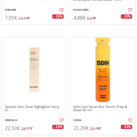
FARLINE
FLUOCARIL
7,93€
4,88€
- 22%
- 22%
10,14€
6,24€
Sensilis Skin Glow Highlighter Ivory
Isdin Sun Facial Aox Serum Prep &
01
Reset 30 ml
SENSILIS
ISDIN
22,50€
23,29€
- 22%
- 22%
28,77€
29,78€