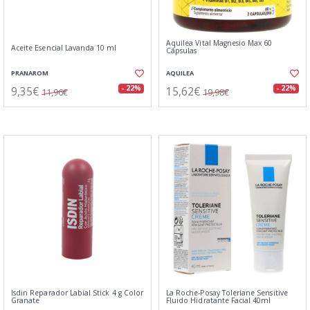
Aquilea Vital Magnesio Max 60
Aceite Esencial Lavanda 10 ml
Cápsulas
PRANAROM
AQUILEA
9,35€
15,62€
- 22%
- 22%
11,96€
19,98€
Isdin Reparador Labial Stick 4 g Color
La Roche-Posay Toleriane Sensitive
Granate
Fluido Hidratante Facial 40ml