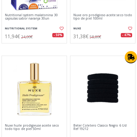
Nutritional system malatonina 30
Nuxe oro prodigioso aceite seco todo
capsulas sabor naranja 30un
tipo de piel 100ml
NUTRITIONAL SYSTEM
NUXE
11,94€
31,38€
- 50%
- 47%
24,00€
58,80€
Nuxe huile prodigieuse aceite seco
Beter Coletero Clasico Negro 6 Ud
todo tipo de piel 50ml
Ref 19212