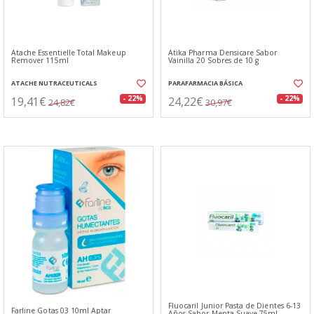
Atache Essentielle Total Makeup
Atika Pharma Densicare Sabor
Remover 115ml
Vainilla 20 Sobres de 10 g
ATACHE NUTRACEUTICALS
PARAFARMACIA BÁSICA
19,41€
24,22€
- 22%
- 22%
24,82€
30,97€
Fluocaril Junior Pasta de Dientes 6-13
Farline Gotas 03 10ml Aptar
Años Sabor Menta Suave 75ml