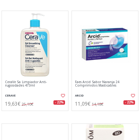
CeraVe Sa Limpiador Anti-
Faes Arcid Sabor Naranja 24
rugosidades 473ml
Comprimidos Masticables
CERAVE
ARCID
19,63€
11,09€
- 22%
- 22%
25,10€
14,18€