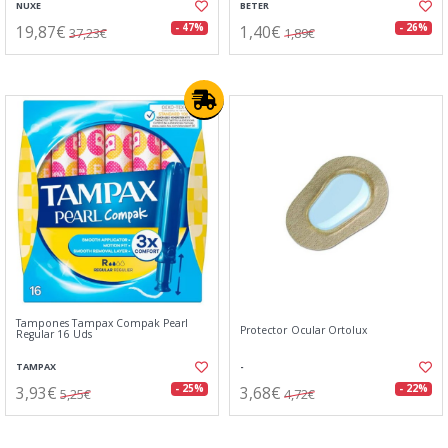
NUXE
BETER
19,87€
1,40€
- 47%
- 26%
37,23€
1,89€
Tampones Tampax Compak Pearl
Protector Ocular Ortolux
Regular 16 Uds
TAMPAX
-
3,93€
3,68€
- 25%
- 22%
5,25€
4,72€