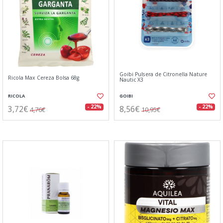
Goibi Pulsera de Citronella Nature
Ricola Max Cereza Bolsa 68g
Nautic X3
RICOLA
GOIBI
3,72€
8,56€
- 22%
- 22%
4,76€
10,95€