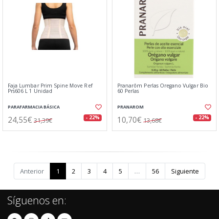
Faja Lumbar Prim Spine Move Ref
Pranarôm Perlas Oregano Vulgar Bio
Prs606 L 1 Unidad
60 Perlas
PARAFARMACIA BÁSICA
PRANAROM
24,55€
10,70€
- 22%
- 22%
31,39€
13,68€
Anterior
1
2
3
4
5
…
56
Siguiente
Síguenos en: