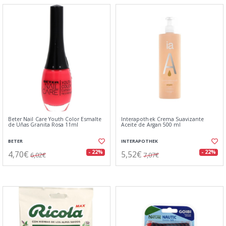
Beter Nail Care Youth Color Esmalte
Interapothek Crema Suavizante
de Uñas Granita Rosa 11ml
Aceite de Argan 500 ml
BETER
INTERAPOTHEK
4,70€
5,52€
- 22%
- 22%
6,02€
7,07€