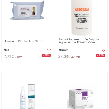
Genové Rederm Loción Corporal
Hemofarm Plus Toallitas 60 Uds
Regeneradora 10% Aha 250ml
EMO
GENOVE
7,71€
33,03€
- 22%
- 22%
9,86€
42,24€