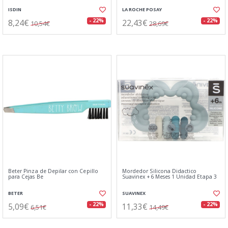
ISDIN
LA ROCHE POSAY
8,24€
22,43€
- 22%
- 22%
10,54€
28,69€
Beter Pinza de Depilar con Cepillo
Mordedor Silicona Didactico
para Cejas Be
Suavinex +6 Meses 1 Unidad Etapa 3
BETER
SUAVINEX
5,09€
11,33€
- 22%
- 22%
6,51€
14,49€