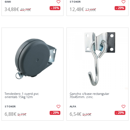
GIMI
STOKER
34,88€
12,48€
- 30%
- 29%
49,78€
17,66€
Tendedero 1 cuerd.pvc
Gancho c/base rectangular
orientab.15kg.12m
70x45mm. zinc.
STOKER
ALFA
6,88€
6,54€
- 29%
- 29%
9,73€
9,20€