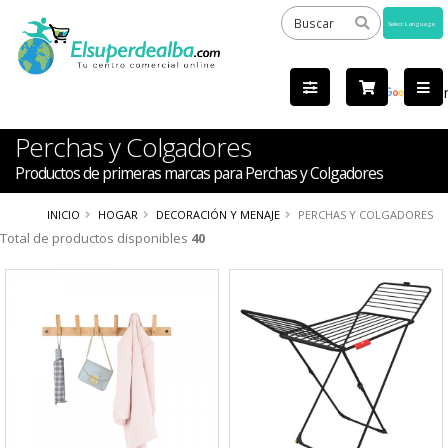
Powered
by
Tra
Perchas y Colgadores
Productos de primeras marcas para Perchas y Colgadores
INICIO
HOGAR
DECORACIÓN Y MENAJE
PERCHAS Y COLGADORES
Total de productos disponibles
40