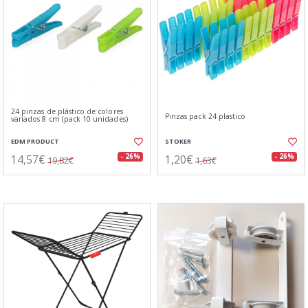
24 pinzas de plástico de colores
Pinzas pack 24 plastico
variados 8 cm (pack 10 unidades)
EDM PRODUCT
STOKER
14,57€
1,20€
- 26%
- 26%
19,82€
1,63€