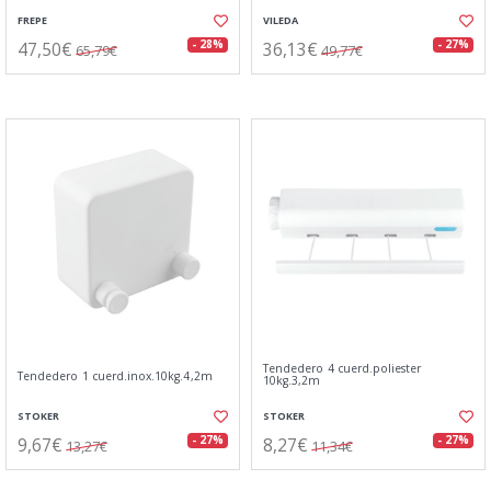
FREPE
VILEDA
47,50€
36,13€
- 28%
- 27%
65,79€
49,77€
Tendedero 4 cuerd.poliester
Tendedero 1 cuerd.inox.10kg.4,2m
10kg.3,2m
STOKER
STOKER
9,67€
8,27€
- 27%
- 27%
13,27€
11,34€