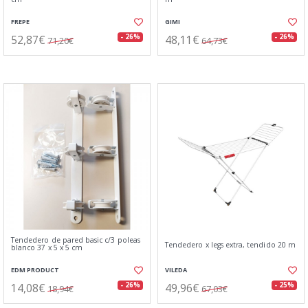
FREPE
GIMI
52,87€
48,11€
- 26%
- 26%
71,20€
64,73€
Tendedero de pared basic c/3 poleas
Tendedero x legs extra, tendido 20 m
blanco 37 x 5 x 5 cm
EDM PRODUCT
VILEDA
14,08€
49,96€
- 26%
- 25%
18,94€
67,03€