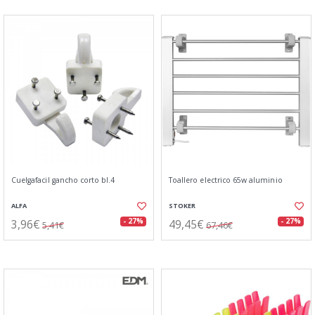
Cuelgafacil gancho corto bl.4
Toallero electrico 65w aluminio
ALFA
STOKER
3,96€
49,45€
- 27%
- 27%
5,41€
67,46€