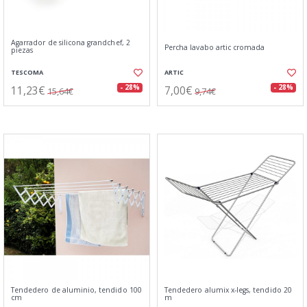
Agarrador de silicona grandchef, 2
Percha lavabo artic cromada
piezas
TESCOMA
ARTIC
11,23€
7,00€
- 28%
- 28%
15,64€
9,74€
Tendedero de aluminio, tendido 100
Tendedero alumix x-legs, tendido 20
cm
m