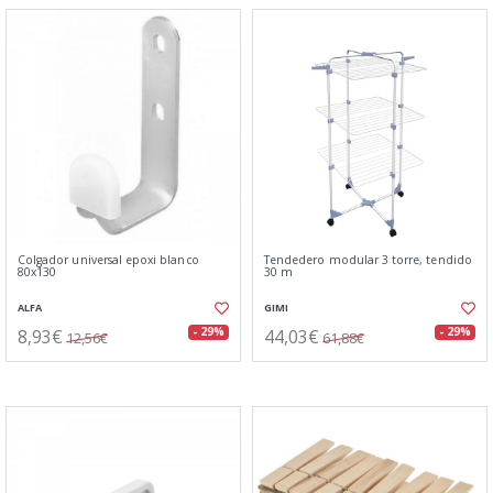
Colgador universal epoxi blanco
Tendedero modular 3 torre, tendido
80x130
30 m
ALFA
GIMI
8,93€
44,03€
- 29%
- 29%
12,56€
61,88€