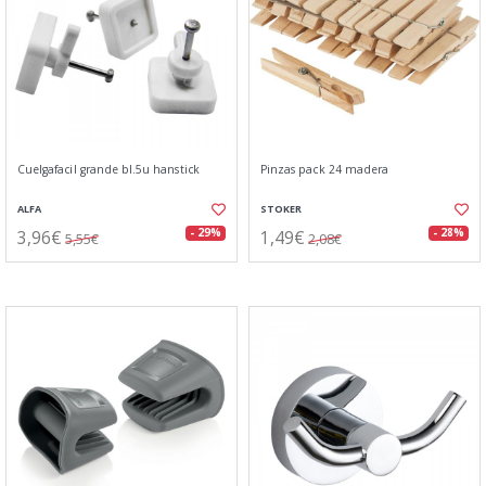
Cuelgafacil grande bl.5u hanstick
Pinzas pack 24 madera
ALFA
STOKER
3,96€
1,49€
- 29%
- 28%
5,55€
2,08€