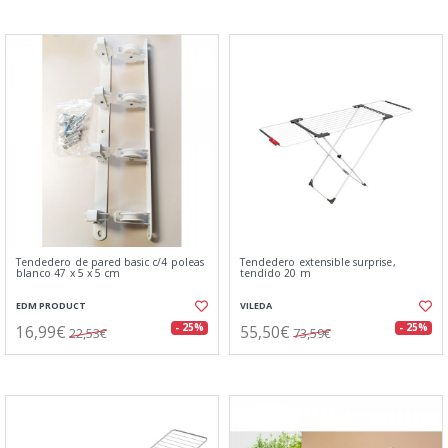
Tendedero de pared basic c/4 poleas
Tendedero extensible surprise,
blanco 47 x 5 x 5 cm
tendido 20 m
EDM PRODUCT
VILEDA
16,99€
55,50€
- 25%
- 25%
22,53€
73,59€