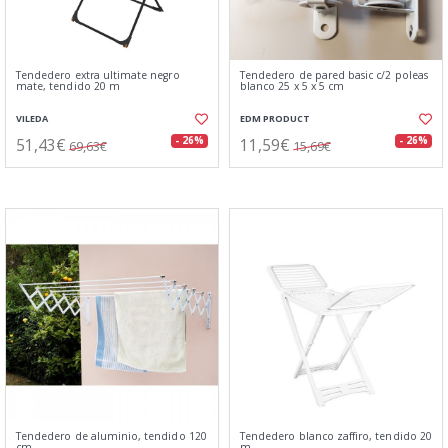
Tendedero extra ultimate negro
Tendedero de pared basic c/2 poleas
mate, tendido 20 m
blanco 25 x 5 x 5 cm
VILEDA
EDM PRODUCT
51,43€
11,59€
- 26%
- 26%
69,63€
15,69€
Tendedero de aluminio, tendido 120
Tendedero blanco zaffiro, tendido 20
cm
m