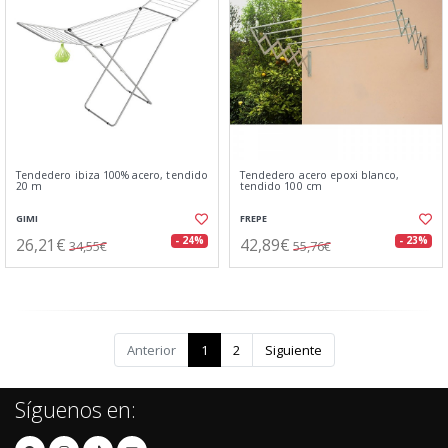
Tendedero ibiza 100% acero, tendido
Tendedero acero epoxi blanco,
20 m
tendido 100 cm
GIMI
FREPE
26,21€
42,89€
- 24%
- 23%
34,55€
55,76€
Anterior
1
2
Siguiente
Síguenos en: