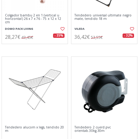
Colgador bambu 2 en 1 (vertical u
Tendedero universal ultimate negro
horizontal) 26 x 7 x 76 - 75 x 12 x 12
mate, tendido 18 m
cm
DOMO PACK LIVING
VILEDA
28,27€
36,42€
- 35%
- 32%
43,45€
53,55€
Tendedero alucom x legs, tendido 20
Tendedero 2 cuerd.pvc
m
orientab.30kg.30m