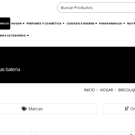
INICIO
HOGAR
PERFUMES Y COSMÉTICA
CUIDADO E HIGIENE
PARAFARMACIA
NUTR
MÁS CATEGORÍAS
s bateria
INICIO
HOGAR
BRICOLAJ
Marcas
Or