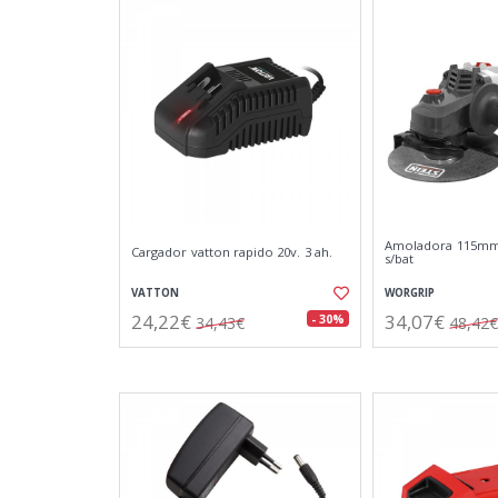
Amoladora 115mm.
Cargador vatton rapido 20v. 3 ah.
s/bat
VATTON
WORGRIP
24,22€
34,07€
- 30%
34,43€
48,42€