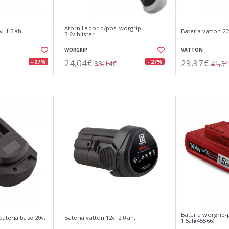
Atornillador d/pos. worgrip
. 1.5 ah.
Bateria vatton 20v
3.6v.blister
WORGRIP
VATTON
24,04€
29,97€
- 27%
- 27%
33,14€
41,3
Bateria worgrip-p
ateria base 20v.
Bateria vatton 12v. 2.0 ah.
1.5ah(45566)