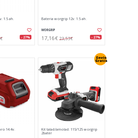
. 1.5 ah.
Bateria worgrip 12v. 1.5 ah.
WORGRIP
17,16€
- 27%
- 27%
1€
23,53€
Envío
Gratis
ro 14.4v.
Kit talad/amolad. 115/125 worgrip
2bater