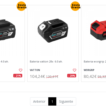
Envío
Envío
Gratis
Gratis
 4.0 ah.
Bateria vatton 20v. 6.0 ah.
Bateria worgrip 2
VATTON
WORGRIP
104,24€
80,42€
- 21%
- 20%
130,61€
99,3
Anterior
1
Siguiente