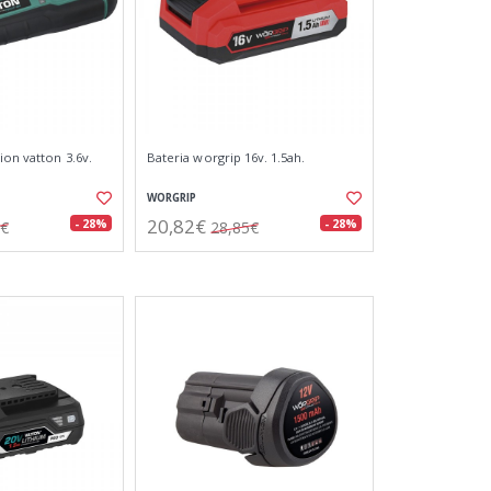
ion vatton 3.6v.
Bateria worgrip 16v. 1.5ah.
WORGRIP
20,82€
- 28%
- 28%
4€
28,85€