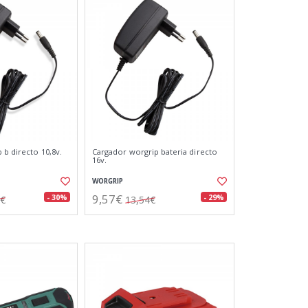
 b directo 10,8v.
Cargador worgrip bateria directo
16v.
WORGRIP
9,57€
- 30%
- 29%
3€
13,54€