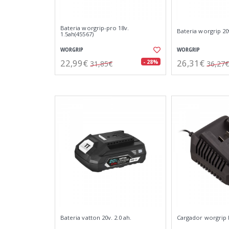
Bateria worgrip-pro 18v.
Bateria worgrip 20v
1.5ah(45567)
WORGRIP
WORGRIP
22,99€
26,31€
- 28%
31,85€
36,27€
Bateria vatton 20v. 2.0 ah.
Cargador worgrip b