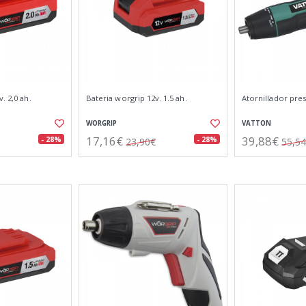
. 2,0 ah.
Bateria worgrip 12v. 1.5 ah.
Atornillador pres
WORGRIP
VATTON
17,16€
39,88€
- 28%
- 28%
23,90€
55,5