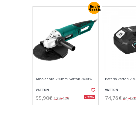
Envío
Gratis
Amoladora 230mm. vatton 2400 w.
Bateria vatton 20v.
VATTON
VATTON
95,90€
74,76€
- 22%
122,43€
94,42€