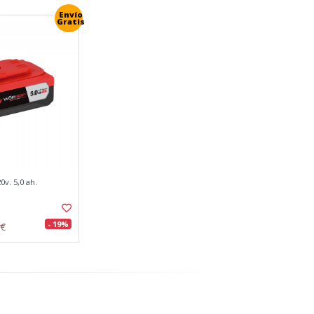
Envío
Gratis
0v. 5,0 ah.
- 19%
2€