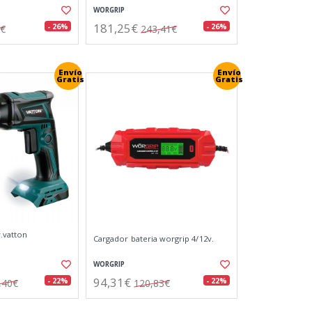
WORGRIP
181,25€
- 26%
- 26%
1€
243,41€
Envío
Envío
Gratis
Gratis
y.vatton
Cargador bateria worgrip 4/12v.
WORGRIP
94,31€
- 22%
- 22%
,40€
120,83€