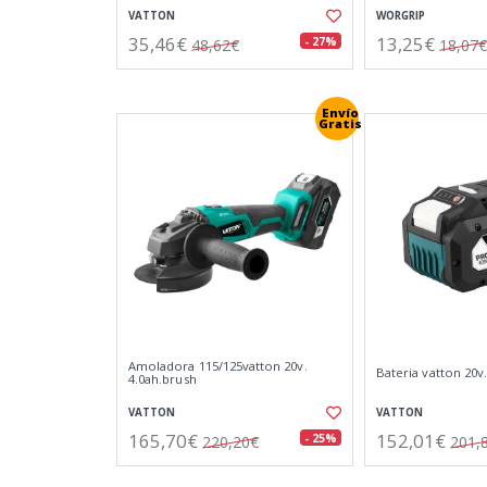
VATTON
WORGRIP
35,46€
13,25€
- 27%
48,62€
18,07€
Envío
Gratis
Amoladora 115/125vatton 20v.
Bateria vatton 20v.
4.0ah.brush
VATTON
VATTON
165,70€
152,01€
- 25%
220,20€
201,