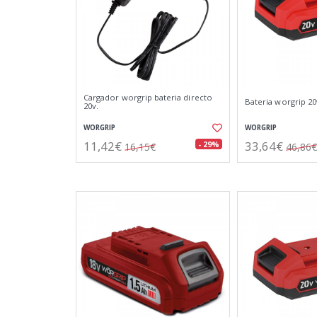
Cargador worgrip bateria directo
Bateria worgrip 20v
20v.
WORGRIP
WORGRIP
11,42€
33,64€
- 29%
16,15€
46,86€