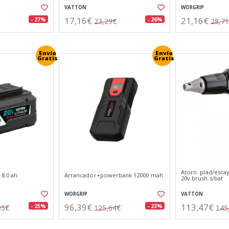
VATTON
WORGRIP
17,16€
21,16€
- 27%
- 26%
23,29€
28,7
Envío
Envío
Gratis
Gratis
Atorn. plad/esca
 8.0 ah.
Arrancador+powerbank 12000 mah.
20v.brush.s/bat
WORGRIP
VATTON
96,39€
113,47€
- 25%
- 23%
85€
125,64€
145