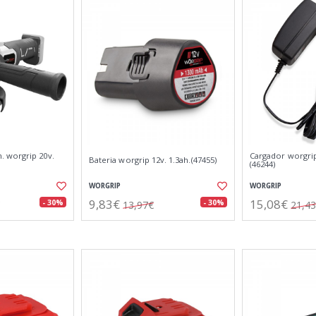
 worgrip 20v.
Cargador worgrip
Bateria worgrip 12v. 1.3ah.(47455)
(46244)
WORGRIP
WORGRIP
9,83€
15,08€
- 30%
- 30%
13,97€
21,4