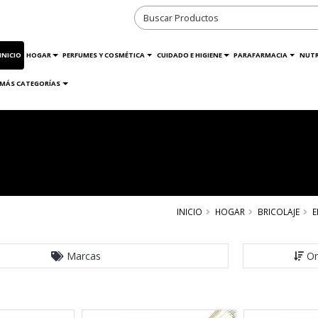
INICIO
HOGAR
PERFUMES Y COSMÉTICA
CUIDADO E HIGIENE
PARAFARMACIA
NUTR
MÁS CATEGORÍAS
INICIO
HOGAR
BRICOLAJE
E
Marcas
Or