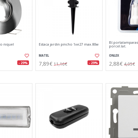
Bl.portalamparas
do niquel
Estaca jardin pincho 1xe27 max.80w
porcel.lat.
MATEL
ONLEX
7,89€
2,88€
- 29%
- 29%
11,16€
4,05€