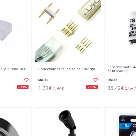
Cebador matel 4-8
led ip65 smd 2835
Conectador tira led 4pins 230v.rgb
50 unidades)
MATEL
ONLEX
1,29€
36,42€
- 31%
- 30%
1,84€
51,7