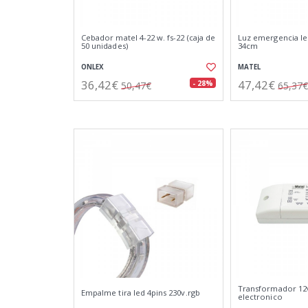
Cebador matel 4-22 w. fs-22 (caja de
Luz emergencia le
50 unidades)
34cm
ONLEX
MATEL
36,42€
47,42€
- 28%
50,47€
65,37€
Transformador 12v
Empalme tira led 4pins 230v.rgb
electronico