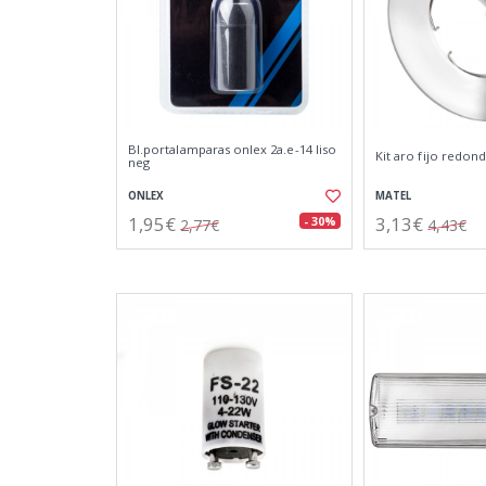
Bl.portalamparas onlex 2a.e-14 liso
Kit aro fijo redon
neg
ONLEX
MATEL
1,95€
3,13€
- 30%
2,77€
4,43€