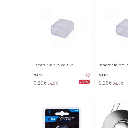
Remate final tira led 230v.
Remate final tira 
MATEL
MATEL
0,20€
0,20€
- 31%
0,29€
0,29€