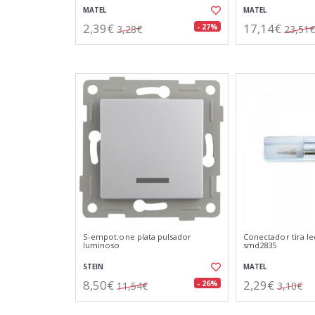
MATEL
MATEL
2,39€
17,14€
- 27%
3,28€
23,51€
S-empot.one plata pulsador
Conectador tira led
luminoso
smd2835
STEIN
MATEL
8,50€
2,29€
- 26%
11,54€
3,10€