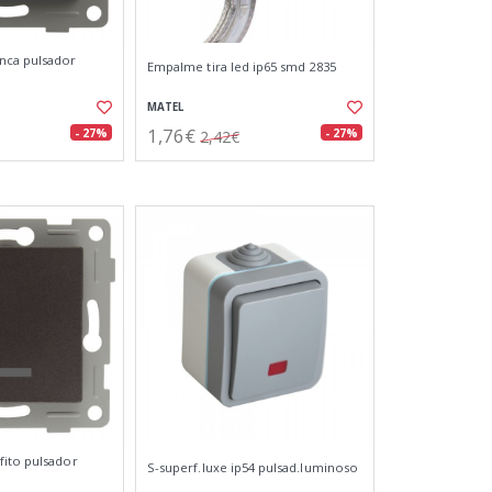
nca pulsador
Empalme tira led ip65 smd 2835
MATEL
1,76€
- 27%
- 27%
2,42€
fito pulsador
S-superf.luxe ip54 pulsad.luminoso