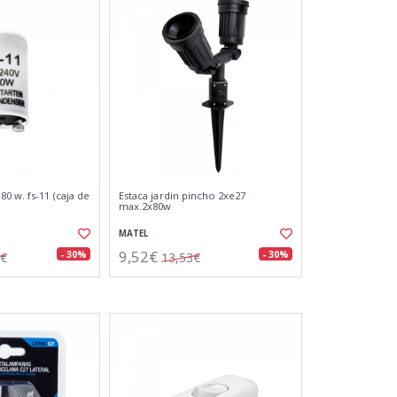
0 w. fs-11 (caja de
Estaca jardin pincho 2xe27
max.2x80w
MATEL
9,52€
- 30%
- 30%
7€
13,53€