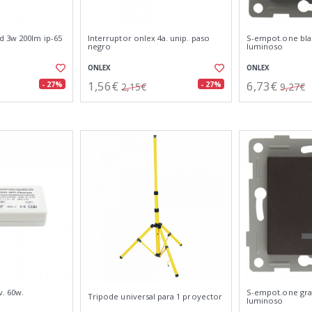
d 3w 200lm ip-65
Interruptor onlex 4a. unip. paso
S-empot.one bla
negro
luminoso
ONLEX
ONLEX
1,56€
6,73€
- 27%
- 27%
2,15€
9,27€
. 60w.
S-empot.one gra
Tripode universal para 1 proyector
luminoso