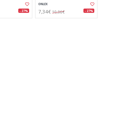
ONLEX
7,34€
- 27%
- 27%
10,06€