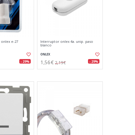
 onlex e-27
Interruptor onlex 4a. unip. paso
blanco
ONLEX
1,56€
- 29%
- 29%
2,19€