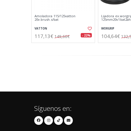
Amoladora 115/125vatton
Lijadora ex.worgri
20v.brush.s/bat
125mm20v1bat2ah
VATTON
WORGRIP
117,13€
104,64€
- 22%
149,66€
132,
Síguenos en: