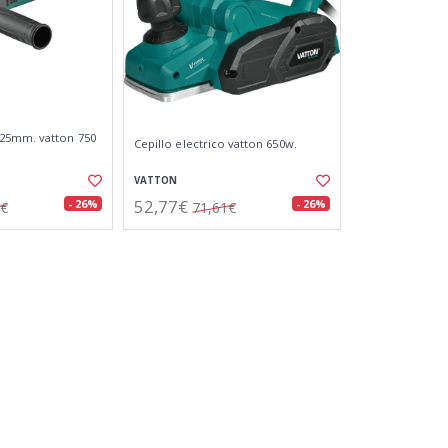
25mm. vatton 750
Cepillo electrico vatton 650w.
VATTON
52,77€
- 26%
- 26%
3€
71,61€