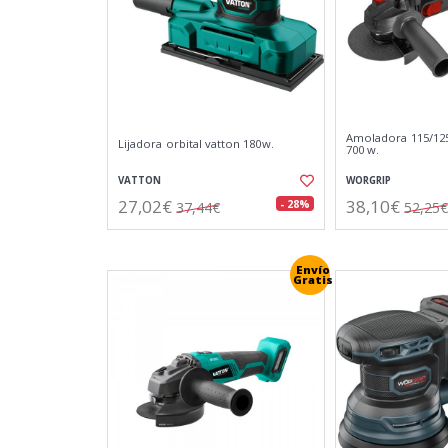
Amoladora 115/12
Lijadora orbital vatton 180w.
700 w.
VATTON
WORGRIP
27,02€
38,10€
- 28%
37,44€
52,25€
Envío
Gratis