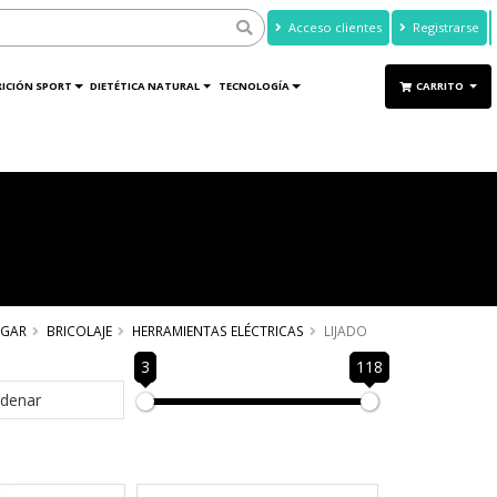
Acceso clientes
Registrarse
ICIÓN SPORT
DIETÉTICA NATURAL
TECNOLOGÍA
CARRITO
GAR
BRICOLAJE
HERRAMIENTAS ELÉCTRICAS
LIJADO
3
118
denar