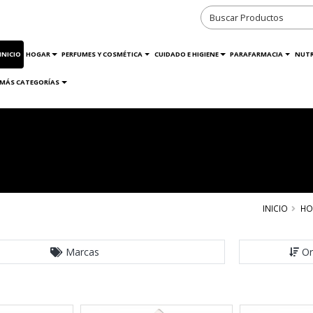
INICIO
HOGAR
PERFUMES Y COSMÉTICA
CUIDADO E HIGIENE
PARAFARMACIA
NUTR
MÁS CATEGORÍAS
INICIO
HO
Marcas
Or