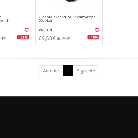
p
Lijadora excentrica 125mmvatton
brush
20vs/bat
VATTON
69,53€
- 21%
- 19%
54€
86,14€
Anterior
1
Siguiente