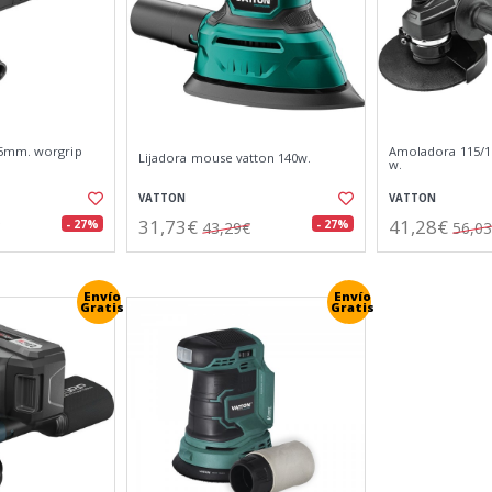
5mm. worgrip
Amoladora 115/1
Lijadora mouse vatton 140w.
w.
VATTON
VATTON
31,73€
41,28€
- 27%
- 27%
43,29€
56,0
Envío
Envío
Gratis
Gratis