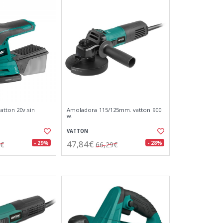
atton 20v.sin
Amoladora 115/125mm. vatton 900
w.
VATTON
47,84€
- 29%
- 28%
4€
66,29€