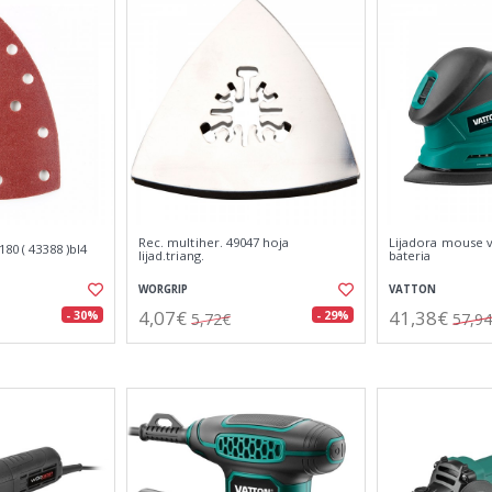
Rec. multiher. 49047 hoja
Lijadora mouse v
80 ( 43388 )bl4
lijad.triang.
bateria
WORGRIP
VATTON
4,07€
41,38€
- 30%
- 29%
5,72€
57,9