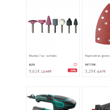
Muelas 7 pc. surtidas
Papel abras. grano1
ALFA
VATTON
9,62€
3,29€
- 30%
13,68€
4,67€