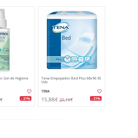
o Gel de Higiene
Tena Empapador Bed Plus 60x90 35
Uds
TENA
15,88€
- 21%
- 21%
2€
20,16€