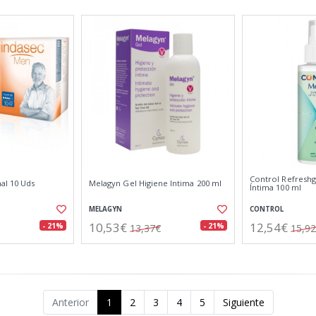
Control Refreshg
al 10 Uds
Melagyn Gel Higiene Intima 200 ml
Íntima 100 ml
MELAGYN
CONTROL
10,53€
12,54€
- 21%
- 21%
13,37€
15,9
Anterior
1
2
3
4
5
Siguiente