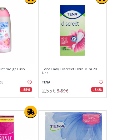
 intimo gel uso
Tena Lady Discreet Ultra Mini 28
Uds
OL
TENA
2,55€
- 55%
- 54%
5,59€