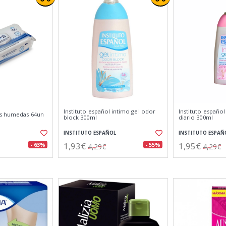
Instituto español intimo gel odor
Instituto español
as humedas 64un
block 300ml
diario 300ml
INSTITUTO ESPAÑOL
INSTITUTO ESPAÑ
1,93€
1,95€
- 63%
- 55%
4,29€
4,29€