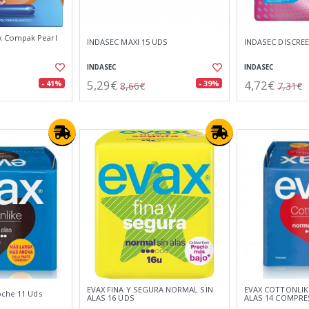
 Compak Pearl
INDASEC MAXI 15 UDS
INDASEC DISCRE
INDASEC
INDASEC
5,29€
4,72€
- 41%
- 39%
8,66€
7,31€
EVAX FINA Y SEGURA NORMAL SIN
EVAX COTTONLIK
oche 11 Uds
ALAS 16 UDS
ALAS 14 COMPRE