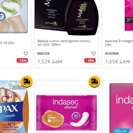
Malizia uomo detergente intimo
Ausonia Proteges
-m 14 Uds
sin olor 200ml
Uds
MALIZIA
AUSONIA
1,52€
1,65€
- 50%
- 49%
3,00€
2,97€