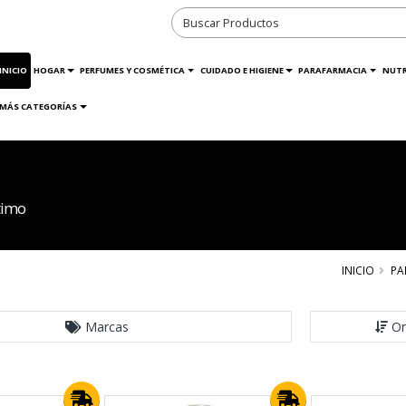
INICIO
HOGAR
PERFUMES Y COSMÉTICA
CUIDADO E HIGIENE
PARAFARMACIA
NUTR
MÁS CATEGORÍAS
timo
INICIO
PA
Marcas
Or