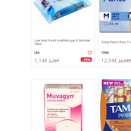
Lea bea fresh toallitas pack familiar
Tena Pants Plus T
54un
LEA
TENA
1,14€
12,34€
- 50%
2,28€
24,58€