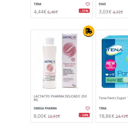
TENA
EVAX
4,44€
3,03€
- 31%
6,46€
4,32€
LACTACYD PHARMA DELICADO 250
Tena Pants Super T
ML
OMEGA PHARMA
TENA
8,00€
18,86€
- 24%
10,52€
24,12€