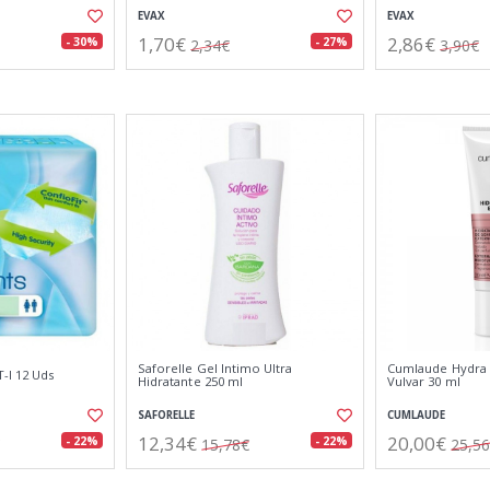
EVAX
EVAX
1,70€
2,86€
- 30%
- 27%
2,34€
3,90€
Saforelle Gel Intimo Ultra
Cumlaude Hydra O
-l 12 Uds
Hidratante 250 ml
Vulvar 30 ml
SAFORELLE
CUMLAUDE
12,34€
20,00€
- 22%
- 22%
15,78€
25,5