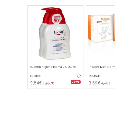
Eucerin Higiene Intima 2 X 250 ml
Indasec Men Norm
EUCERIN
INDASEC
9,84€
3,69€
- 22%
12,57€
4,70€