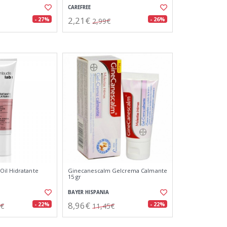
CAREFREE
2,21€
- 27%
- 26%
2,99€
il Hidratante
Ginecanescalm Gelcrema Calmante
15 gr
BAYER HISPANIA
8,96€
- 22%
- 22%
6€
11,45€