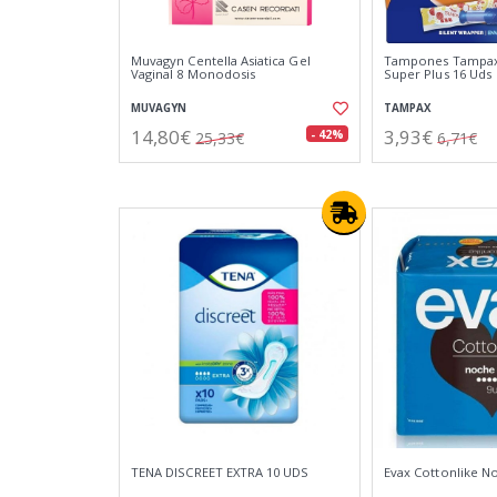
Muvagyn Centella Asiatica Gel
Tampones Tampax
Vaginal 8 Monodosis
Super Plus 16 Uds
MUVAGYN
TAMPAX
14,80€
3,93€
- 42%
25,33€
6,71€
TENA DISCREET EXTRA 10 UDS
Evax Cottonlike N