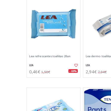
Lea refrescantes toallitas 20un
Lea dermo toallit
LEA
LEA
0,46€
2,94€
- 69%
1,50€
7,94€