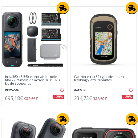
Insta360 x5 360 essentials bundle
Garmin etrex 32x gps ideal para
black / cámara de acción 360° 8k +
trekking y excursionistas
kit de accesorios
INSTA360
GARMIN
695,18€
234,73€
- 29%
- 29%
973,25€
328,62€