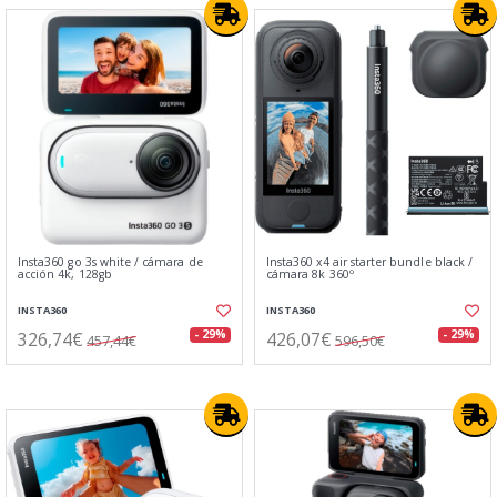
Insta360 go 3s white / cámara de
Insta360 x4 air starter bundle black /
acción 4k, 128gb
cámara 8k 360º
INSTA360
INSTA360
326,74€
426,07€
- 29%
- 29%
457,44€
596,50€