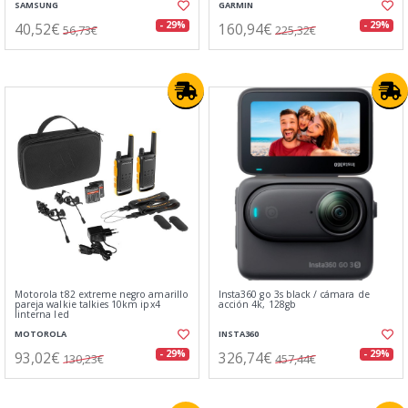
SAMSUNG
GARMIN
40,52€
160,94€
- 29%
- 29%
56,73€
225,32€
Motorola t82 extreme negro amarillo
Insta360 go 3s black / cámara de
pareja walkie talkies 10km ipx4
acción 4k, 128gb
linterna led
MOTOROLA
INSTA360
93,02€
326,74€
- 29%
- 29%
130,23€
457,44€