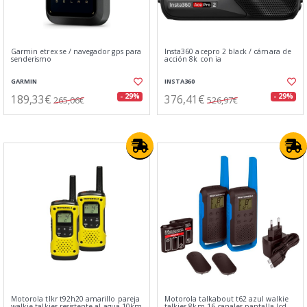
Garmin etrex se / navegador gps para
Insta360 acepro 2 black / cámara de
senderismo
acción 8k con ia
GARMIN
INSTA360
189,33€
376,41€
- 29%
- 29%
265,06€
526,97€
Motorola tlkr t92h20 amarillo pareja
Motorola talkabout t62 azul walkie
walkie talkies resistente al agua 10km
talkies 8km 16 canales pantalla lcd