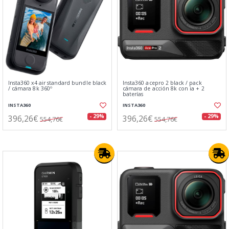
Insta360 x4 air standard bundle black
Insta360 acepro 2 black / pack
/ cámara 8k 360º
cámara de acción 8k con ia + 2
baterías
INSTA360
INSTA360
396,26€
396,26€
- 29%
- 29%
554,76€
554,76€