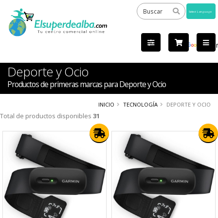
Powered
by
Tra
Deporte y Ocio
Productos de primeras marcas para Deporte y Ocio
INICIO
TECNOLOGÍA
DEPORTE Y OCIO
Total de productos disponibles
31