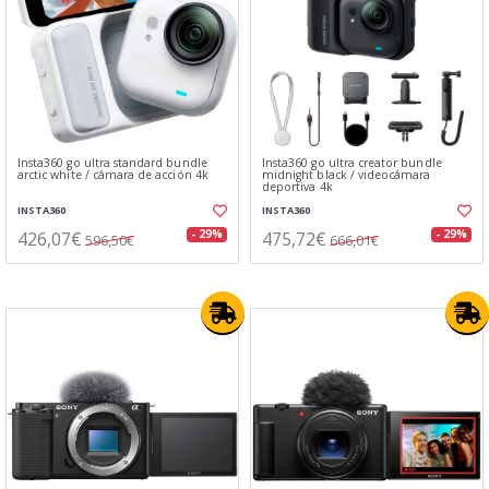
Insta360 go ultra standard bundle
Insta360 go ultra creator bundle
arctic white / cámara de acción 4k
midnight black / videocámara
deportiva 4k
INSTA360
INSTA360
426,07€
475,72€
- 29%
- 29%
596,50€
666,01€