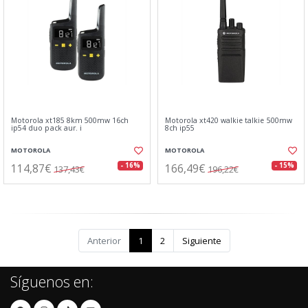
Motorola xt185 8km 500mw 16ch
Motorola xt420 walkie talkie 500mw
ip54 duo pack aur. i
8ch ip55
MOTOROLA
MOTOROLA
114,87€
166,49€
- 16%
- 15%
137,43€
196,22€
Anterior
1
2
Siguiente
Síguenos en: