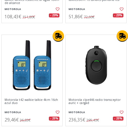
de alcance
MOTOROLA
MOTOROLA
108,43€
51,86€
- 29%
- 29%
151,80€
72,60€
Motorola t42 walkie talkie 4km 16ch
Motorola clpe446 radio transceptor
azul duo
auric + cargad
MOTOROLA
MOTOROLA
29,46€
236,35€
- 20%
- 20%
36,83€
295,43€