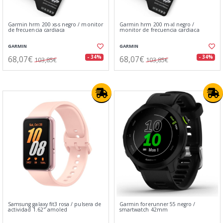
Garmin hrm 200 xs-s negro / monitor
Garmin hrm 200 m-xl negro /
de frecuencia cardiaca
monitor de frecuencia cardiaca
GARMIN
GARMIN
68,07€
68,07€
- 34%
- 34%
103,85€
103,85€
Samsung galaxy fit3 rosa / pulsera de
Garmin forerunner 55 negro /
actividad 1.62" amoled
smartwatch 42mm