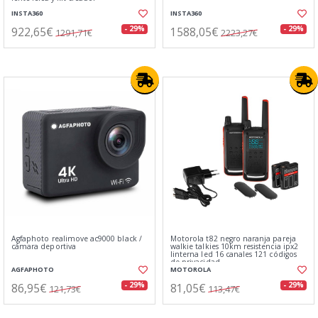
INSTA360
INSTA360
922,65€
1588,05€
- 29%
- 29%
1291,71€
2223,27€
Agfaphoto realimove ac9000 black /
Motorola t82 negro naranja pareja
cámara deportiva
walkie talkies 10km resistencia ipx2
linterna led 16 canales 121 códigos
de privacidad
AGFAPHOTO
MOTOROLA
86,95€
81,05€
- 29%
- 29%
121,73€
113,47€