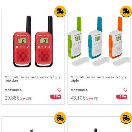
Motorola t42 walkie talkie 4km 16ch
Motorola t42 walkie talkie 4km 16ch
rojo duo
triple
MOTOROLA
MOTOROLA
29,88€
48,10€
- 17%
- 17%
36,02€
57,97€