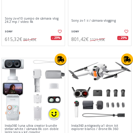
Sony zv-e10 cuerpo de cámara vlog
Sony zv-1 ii / cámara vlogging
24.2 mp / vídeo 4k
SONY
SONY
615,32€
801,42€
- 29%
- 29%
861,45€
1121,99€
Insta360 luna ultra creator bundle
Insta360 antigravity a1 dron kit
stellar white / cámara 8k con doble
explorer blanco / drone 8k 360
lente leica y kit creador