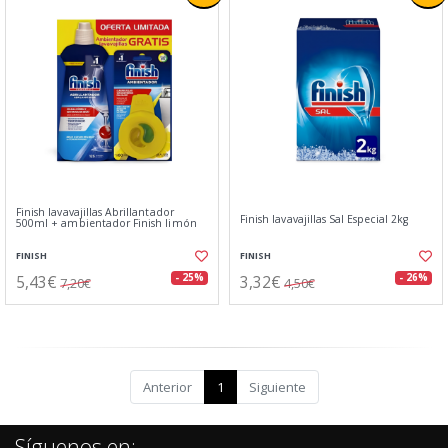
Finish lavavajillas Abrillantador
Finish lavavajillas Sal Especial 2kg
500ml + ambientador Finish limón
FINISH
FINISH
5,43€
3,32€
- 25%
- 26%
7,20€
4,50€
Anterior
1
Siguiente
Síguenos en: