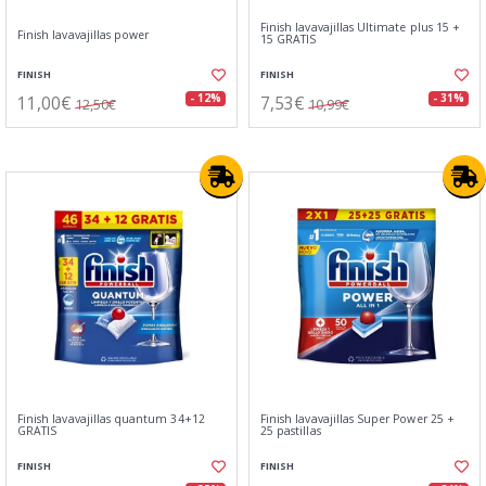
Finish lavavajillas Ultimate plus 15 +
Finish lavavajillas power
15 GRATIS
FINISH
FINISH
11,00€
7,53€
- 12%
- 31%
12,50€
10,99€
Finish lavavajillas quantum 34+12
Finish lavavajillas Super Power 25 +
GRATIS
25 pastillas
FINISH
FINISH