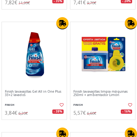
7,82€
7,41€
- 35%
- 24%
11,99€
9,70€
Finish lavavajillas Gel All in One Plus
Finish lavavajillas limpia máquinas
33+2 lavados
250ml + ambientador Limón
FINISH
FINISH
3,84€
5,57€
- 38%
- 16%
6,20€
6,60€