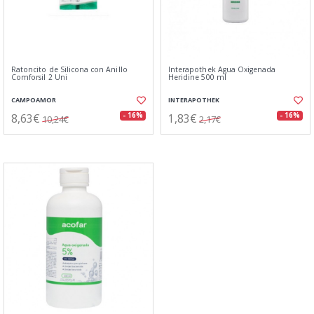
Ratoncito de Silicona con Anillo
Interapothek Agua Oxigenada
Comforsil 2 Uni
Heridine 500 ml
CAMPOAMOR
INTERAPOTHEK
8,63€
1,83€
- 16%
- 16%
10,24€
2,17€