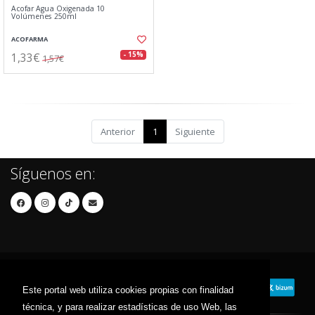
Acofar Agua Oxigenada 10
Volúmenes 250ml
ACOFARMA
1,33€
- 15%
1,57€
Anterior
1
Siguiente
Síguenos en:
Este portal web utiliza cookies propias con finalidad
técnica, y para realizar estadísticas de uso Web, las