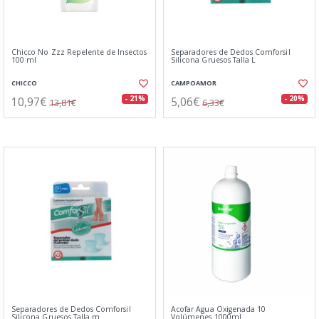
Chicco No Zzz Repelente de Insectos
Separadores de Dedos Comforsil
100 ml
Silicona Gruesos Talla L
CHICCO
CAMPOAMOR
10,97€
5,06€
- 21%
- 20%
13,81€
6,33€
Separadores de Dedos Comforsil
Acofar Agua Oxigenada 10
Silicona Gruesos Talla m
Volúmenes 1000ml