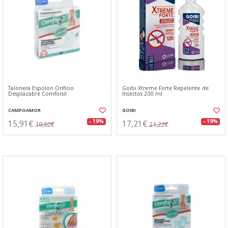
Talonera Espolon Orificio
Goibi Xtreme Forte Repelente de
Desplazable Comforsil
Insectos 200 ml
CAMPOAMOR
GOIBI
15,91€
17,21€
- 19%
- 19%
19,62€
21,22€