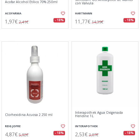
Acofar Alcohol Etílico 70% 250ml
con Valvula
ACOFARMA
HARTMANN
1,97€
11,77€
- 18%
- 18%
2,41€
14,39€
Interapothek Agua Oxigenada
Clorhexidina Acuosa 2 250 ml
Heridine 1L
REIG JOFRE
INTERAPOTHEK
4,87€
2,53€
- 18%
- 18%
5,92€
3,07€