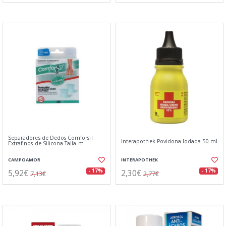
Separadores de Dedos Comforsil
Interapothek Povidona Iodada 50 ml
Extrafinos de Silicona Talla m
CAMPOAMOR
INTERAPOTHEK
5,92€
2,30€
- 17%
- 17%
7,13€
2,77€