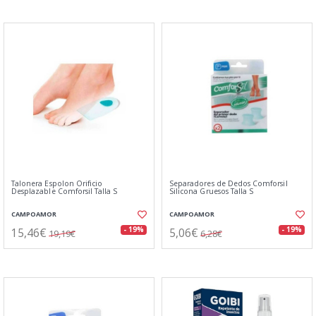
Talonera Espolon Orificio
Separadores de Dedos Comforsil
Desplazable Comforsil Talla S
Silicona Gruesos Talla S
CAMPOAMOR
CAMPOAMOR
15,46€
5,06€
- 19%
- 19%
19,19€
6,28€