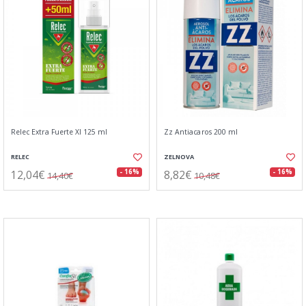
Relec Extra Fuerte Xl 125 ml
Zz Antiacaros 200 ml
RELEC
ZELNOVA
12,04€
8,82€
- 16%
- 16%
14,40€
10,48€