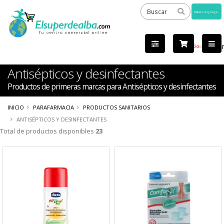
Powered
by
Tra
Antisépticos y desinfectantes
Productos de primeras marcas para Antisépticos y desinfectantes
INICIO
PARAFARMACIA
PRODUCTOS SANITARIOS
ANTISÉPTICOS Y DESINFECTANTES
Total de productos disponibles
23