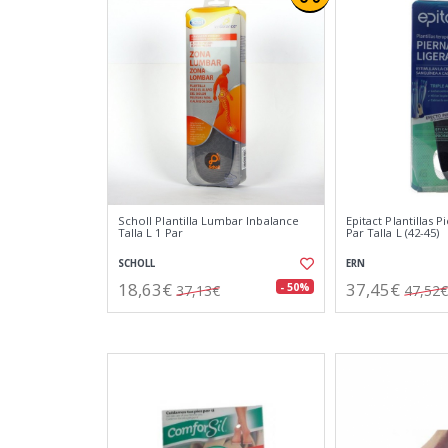
Scholl Plantilla Lumbar Inbalance
Epitact Plantillas P
Talla L 1 Par
Par Talla L (42-45)
SCHOLL
ERN
18,63€
37,45€
- 50%
37,13€
47,52€