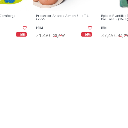
e Comforgel
Protector Antepie Almoh Silic T L
Epitact Plantillas
Cc225
Par Talla S (36-38
PRIM
ERN
21,48€
37,45€
- 16%
- 16%
25,69€
44,7