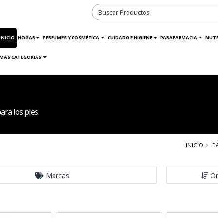
INICIO
HOGAR
PERFUMES Y COSMÉTICA
CUIDADO E HIGIENE
PARAFARMACIA
NUTR
MÁS CATEGORÍAS
ra los pies
INICIO
P
Marcas
Or