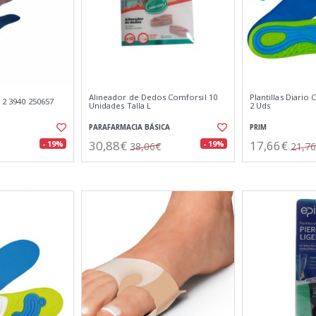
Alineador de Dedos Comforsil 10
Plantillas Diari
T 2 3940 250657
Unidades Talla L
2 Uds
PARAFARMACIA BÁSICA
PRIM
30,88€
17,66€
- 19%
- 19%
38,06€
21,7