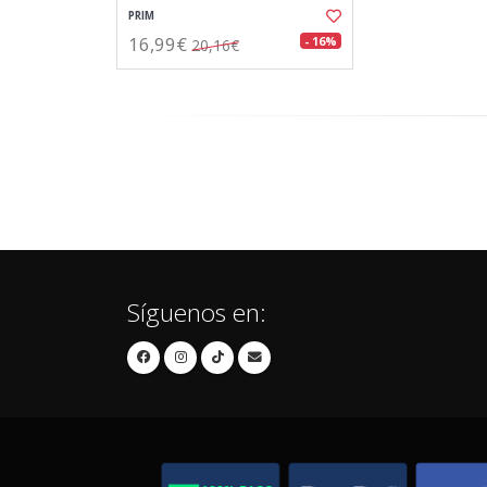
PRIM
16,99€
- 16%
20,16€
Síguenos en: