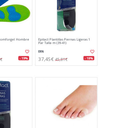
o Comforgel Hombre
Epitact Plantillas Piernas Ligeras 1
Par Talla m (39-41)
ERN
37,45€
- 19%
- 18%
6€
45,81€