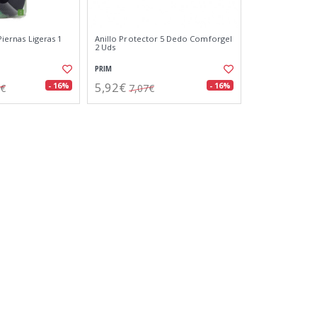
 Piernas Ligeras 1
Anillo Protector 5 Dedo Comforgel
)
2 Uds
PRIM
5,92€
- 16%
- 16%
9€
7,07€