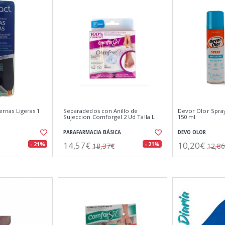
iernas Ligeras 1
Separadedos con Anillo de
Devor Olor Spray
Sujeccion Comforgel 2 Ud Talla L
150 ml
PARAFARMACIA BÁSICA
DEVO OLOR
14,57€
10,20€
- 21%
- 21%
18,37€
12,8