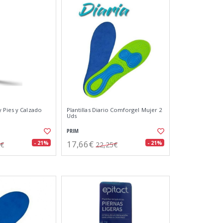
 Pies y Calzado
Plantillas Diario Comforgel Mujer 2
Uds
PRIM
17,66€
- 21%
- 21%
6€
22,25€