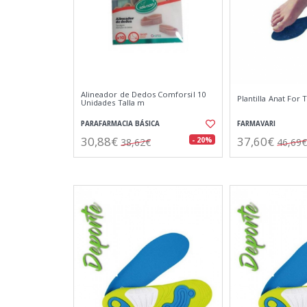
Alineador de Dedos Comforsil 10
Plantilla Anat For 
Unidades Talla m
PARAFARMACIA BÁSICA
FARMAVARI
30,88€
37,60€
- 20%
38,62€
46,69€