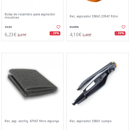
Bolsa de recambio para aspirador
Rec. aspirador 33861,33947 filtro
moulinex
SILEX
KUKEN
6,23€
4,10€
- 30%
- 30%
8,91€
5,86€
Rec. asp. sec/liq. 47967 filtro esponja
Rec. aspirador 33861 cuerpo