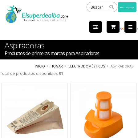
Powered
by
Tra
Aspiradoras
Productos de primeras marcas para Aspiradoras
INICIO
HOGAR
ELECTRODOMÉSTICOS
ASPIRADORAS
Total de productos disponibles
91