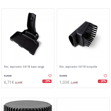
Rec. aspirador 34118 base carga
Rec. aspirador 34118 boquilla
KUKEN
KUKEN
6,71€
1,03€
- 29%
- 28%
9,39€
1,44€