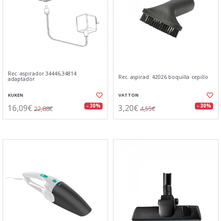
Rec. aspirador 34446,34814
Rec. aspirad. 42026 boquilla cepillo
adaptador
KUKEN
VATTON
16,09€
3,20€
- 30%
- 30%
22,88€
4,55€