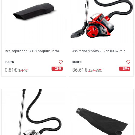
Rec. aspirador 34118 boquilla larga
Aspirador s/bolsa kuken 800w rojo
KUKEN
KUKEN
0,81€
86,61€
- 29%
- 29%
1,14€
121,88€