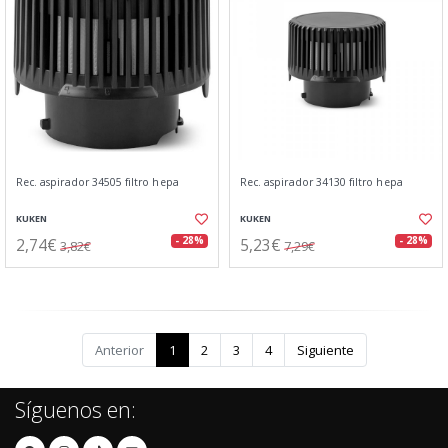
Rec. aspirador 34505 filtro hepa
Rec. aspirador 34130 filtro hepa
KUKEN
KUKEN
2,74€
5,23€
- 28%
- 28%
3,82€
7,29€
Anterior
1
2
3
4
Siguiente
Síguenos en: