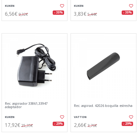
KUKEN
KUKEN
6,56€
3,83€
- 30%
- 30%
9,32€
5,44€
Rec. aspirador 33861,33947
Rec. aspirad. 42026 boquilla estrecha
adaptador
KUKEN
VATTON
17,92€
2,66€
- 29%
- 29%
25,35€
3,76€