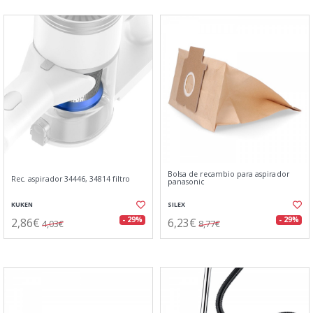
Bolsa de recambio para aspirador
Rec. aspirador 34446, 34814 filtro
panasonic
KUKEN
SILEX
2,86€
6,23€
- 29%
- 29%
4,03€
8,77€