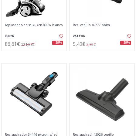
Aspirador s/bolsa kuken 800w blanco
Rec. cepillo 40777 bolsa
KUKEN
VATTON
86,61€
5,49€
- 29%
- 29%
121,88€
7,72€
Rec. aspirador 34446 p/cepil.c/led
Rec. aspirad. 42026 cepillo