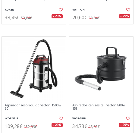
KUKEN
VATTON
38,45€
20,60€
- 29%
- 29%
53,84€
28,84€
Aspirador seco-liquido vatton 1500w
Aspirador cenizas cali.vatton 800w
30l
15l
WORGRIP
WORGRIP
109,28€
34,73€
- 29%
- 29%
152,99€
48,62€