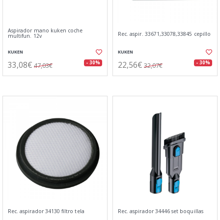
Aspirador mano kuken coche
Rec. aspir. 33671,33078,33845 cepillo
multifun. 12v
KUKEN
KUKEN
33,08€
22,56€
- 30%
- 30%
47,03€
32,07€
Rec. aspirador 34130 filtro tela
Rec. aspirador 34446 set boquillas