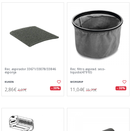
Rec. aspirador 33671/33078/33846
Rec. filtro aspirad. seco-
esponja
liquido(47910)
KUKEN
WORGRIP
2,86€
11,04€
- 30%
- 30%
4,07€
15,70€