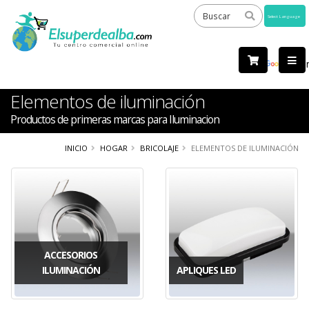
Powered
by
Tra
Elementos de iluminación
Productos de primeras marcas para Iluminacion
INICIO
HOGAR
BRICOLAJE
ELEMENTOS DE ILUMINACIÓN
ACCESORIOS
ILUMINACIÓN
APLIQUES LED