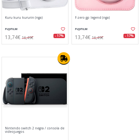
Kuru kuru kururin (nga)
F-zero gp legend (nga)
FUJIFILM
FUJIFILM
13,74€
13,74€
- 17%
- 17%
16,49€
16,49€
Nintendo switch 2 negra / consola de
videojuegos