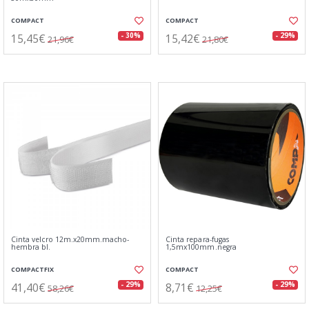
COMPACT
COMPACT
15,45€
15,42€
- 30%
- 29%
21,96€
21,80€
Cinta velcro 12m.x20mm.macho-
Cinta repara-fugas
hembra bl.
1,5mx100mm.negra
COMPACTFIX
COMPACT
41,40€
8,71€
- 29%
- 29%
58,26€
12,25€