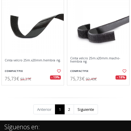
Cinta velcro 25m.x20mm.macho-
Cinta velcro 25m.x20mm.hembra ng.
hembra ng.
COMPACTFIX
COMPACTFIX
75,73€
75,73€
- 19%
- 18%
93,37€
92,40€
Anterior
1
2
Siguiente
Síguenos en: