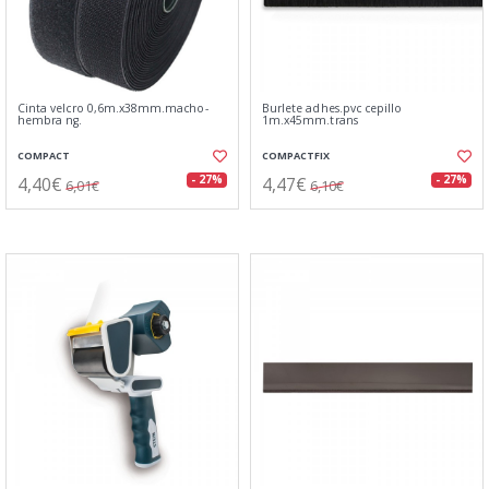
Cinta velcro 0,6m.x38mm.macho-
Burlete adhes.pvc cepillo
hembra ng.
1m.x45mm.trans
COMPACT
COMPACTFIX
4,40€
4,47€
- 27%
- 27%
6,01€
6,10€