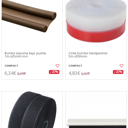
Burlete espuma bajo puerta
Cinta burlete transparente
1m.x25mm.mrr.
5m.x350mm.
COMPACT
COMPACT
6,34€
4,83€
- 27%
- 27%
8,69€
6,62€