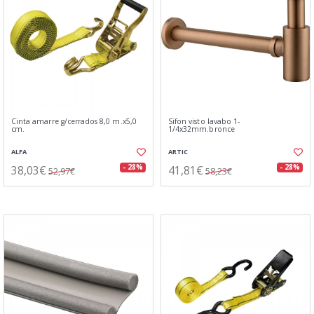
Cinta amarre g/cerrados 8,0 m.x5,0
Sifon visto lavabo 1-
cm.
1/4x32mm.bronce
ALFA
ARTIC
38,03€
41,81€
- 28%
- 28%
52,97€
58,23€