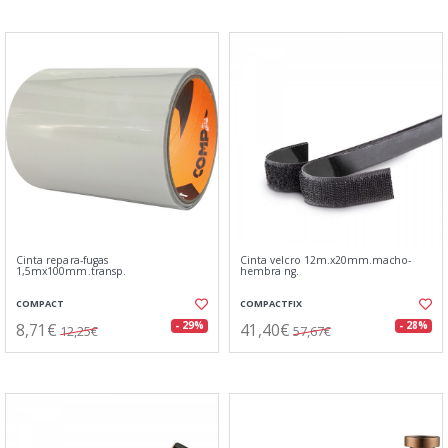
Cinta repara-fugas
Cinta velcro 12m.x20mm.macho-
1,5mx100mm.transp.
hembra ng.
COMPACT
COMPACTFIX
8,71€
41,40€
- 29%
- 28%
12,25€
57,67€