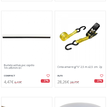
Burlete adhes.pvc cepillo
Cinta amarre g/"s" 2,5 m.x2,5 cm. 2p
1m.x45mm.bl.
COMPACT
ALFA
4,47€
28,26€
- 27%
- 27%
6,13€
38,75€