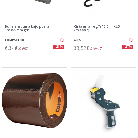
Burlete espuma bajo puerta
Cinta amarre g/"s" 5,0 m.x2,5
1m.x25mm.gris
cm.eco(2)
COMPACTFIX
ALFA
6,34€
33,52€
- 28%
- 27%
8,78€
46,22€