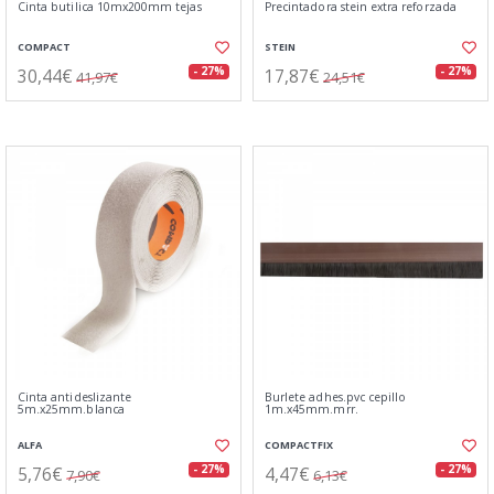
Cinta butilica 10mx200mm tejas
Precintadora stein extra reforzada
COMPACT
STEIN
30,44€
17,87€
- 27%
- 27%
41,97€
24,51€
Cinta antideslizante
Burlete adhes.pvc cepillo
5m.x25mm.blanca
1m.x45mm.mrr.
ALFA
COMPACTFIX
5,76€
4,47€
- 27%
- 27%
7,90€
6,13€