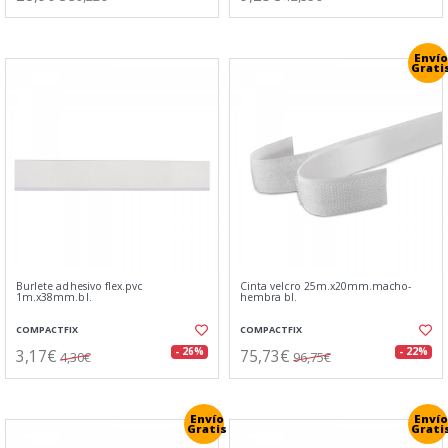
Envío
Grati
Burlete adhesivo flex.pvc
Cinta velcro 25m.x20mm.macho-
1m.x38mm.bl.
hembra bl.
COMPACTFIX
COMPACTFIX
3,17€
75,73€
- 26%
- 22%
4,30€
96,75€
Envío
Envío
Gratis
Grati