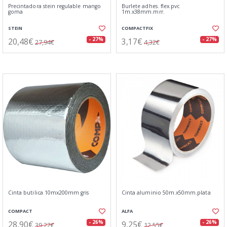
Precintadora stein regulable mango
Burlete adhes. flex.pvc
goma
1m.x38mm.mrr.
STEIN
COMPACTFIX
20,48€
3,17€
- 27%
- 27%
27,94€
4,32€
Cinta butilica 10mx200mm gris
Cinta aluminio 50m.x50mm.plata
COMPACT
ALFA
28,90€
9,25€
- 26%
- 26%
39,22€
12,55€