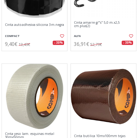
Cinta amarre g/"s" 5,0 m.x2,5
Cinta autoadhesiva silicona 3m.negra
cm.plus(2)
COMPACT
ALFA
9,40€
36,91€
- 30%
- 30%
13,43€
52,73€
Cinta yeso lam. esquinas metal
Cinta butilica 10mx100mm tejas
30mx50mm