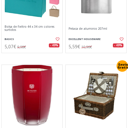
Bolsa de fieltro 44 x 34 cm colores
Petaca de aluminio 207ml
surtidos
BASICS
EXCELLENT HOUSEWARE
5,07€
5,59€
- 49%
- 49%
9,98€
10,96€
Envío
Grati