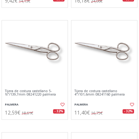
9,42€
16,18€
14,13€
24,06€
Tijera de costura castellano 5-
Tijera de costura castellano
½"/139,7mm 08241220 palmera
4"/101,6mm 08241160 palmera
PALMERA
PALMERA
12,59€
11,40€
- 32%
- 32%
18,61€
16,75€