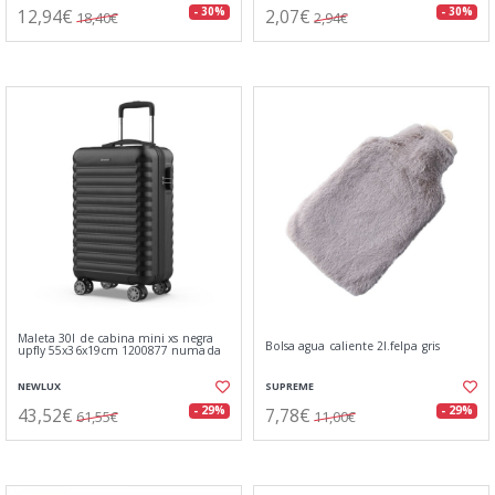
12,94€
2,07€
- 30%
- 30%
18,40€
2,94€
Maleta 30l de cabina mini xs negra
Bolsa agua caliente 2l.felpa gris
upfly 55x36x19cm 1200877 numada
NEWLUX
SUPREME
43,52€
7,78€
- 29%
- 29%
61,55€
11,00€