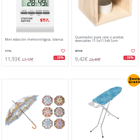
Quemador para cera o aceites
Mini estación meteorológica, blanca
esenciales 11.5x11.5x9.5cm
STIL
5FIVE
11,93€
9,42€
- 30%
- 30%
17,12€
13,46€
Envío
Grati