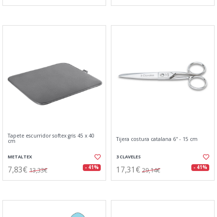
Tapete escurridor softex gris 45 x 40
Tijera costura catalana 6'' - 15 cm
cm
METALTEX
3 CLAVELES
7,83€
17,31€
- 41%
- 41%
13,33€
29,14€