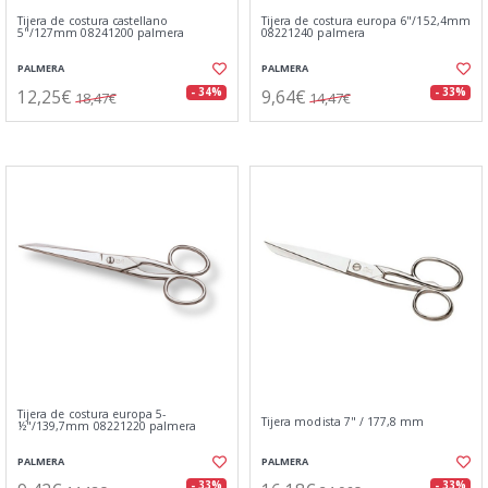
Tijera de costura castellano
Tijera de costura europa 6"/152,4mm
5"/127mm 08241200 palmera
08221240 palmera
PALMERA
PALMERA
12,25€
9,64€
- 34%
- 33%
18,47€
14,47€
Tijera de costura europa 5-
Tijera modista 7" / 177,8 mm
½"/139,7mm 08221220 palmera
PALMERA
PALMERA
- 33%
- 33%