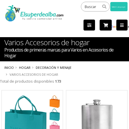
Powered
by
Tra
Varios Accesorios de hogar
Productos de primeras marcas para Varios en Accesorios de
Hogar
INICIO
HOGAR
DECORACIÓN Y MENAJE
VARIOS ACCESORIOS DE HOGAR
Total de productos disponibles
173