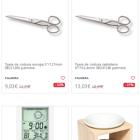
Tijera de costura europa 5"/127mm
Tijera de costura castellano
08221200 palmera
6"/152,4mm 08241240 palmera
PALMERA
PALMERA
9,03€
13,03€
- 32%
- 31%
13,20€
18,99€