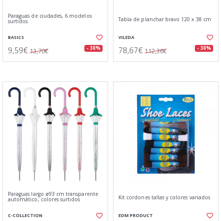
Paraguas de ciudades, 6 modelos
Tabla de planchar bravo 120 x 38 cm
surtidos
BASICS
VILEDA
9,59€
78,67€
- 30%
- 30%
13,70€
112,36€
Paraguas largo ø93 cm transparente
Kit cordones tallas y colores variados
automático, colores surtidos
C-COLLECTION
EDM PRODUCT