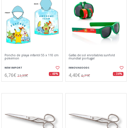
Poncho de playa infantil 55 x 110 cm
Gafas de sol enrollables sunfold
pokemon
mundial portugal
NEW IMPORT
INNOVAGOODS
6,76€
4,40€
- 40%
- 34%
11,33€
6,71€