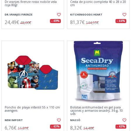
Dr.vranjes firenze rosso nobile vela
Cesta de picnic completa 40 x 28 x 20
roja 80gr
cm
DR.VRANJES FIRENZE
KITCHENGOODS HEART
24,49€
81,37€
- 49%
- 44%
48,00€
144,55€
Poncho de playa infantil 55 x 110 cm
Bolsitas antihumedad en gel para
avengers
cajones y armarios secadry, 36 g, 10
uds
NEW IMPORT
MASSÓ
6,76€
8,32€
- 43%
- 43%
11,81€
14,48€