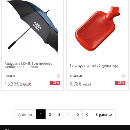
Paraguas ø120x68,5cm modelos
Bolsa agua caliente 2l.goma roja
surtidos serie 1 umbro
UMBRO
SUPREME
15,36€
6,78€
- 29%
- 29%
21,62€
9,53€
Anterior
1
2
3
4
5
6
Siguiente