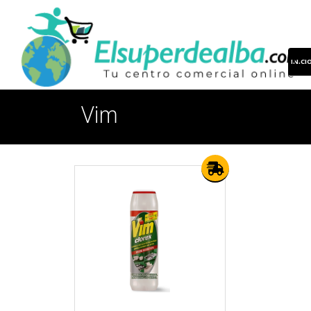
INICI
Vim