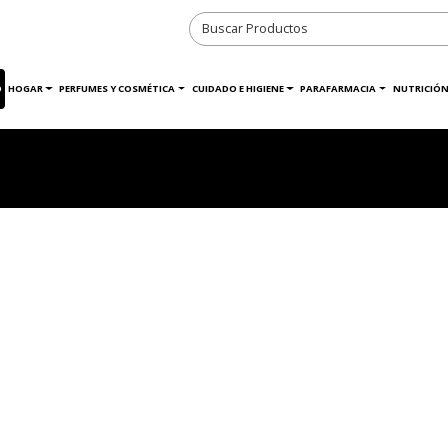
O
HOGAR
PERFUMES Y COSMÉTICA
CUIDADO E HIGIENE
PARAFARMACIA
NUTRICIÓN