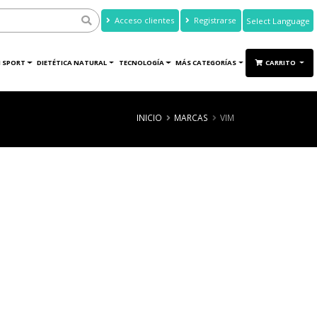
Acceso clientes
Registrarse
Powered by
Translate
 SPORT
DIETÉTICA NATURAL
TECNOLOGÍA
MÁS CATEGORÍAS
CARRITO
INICIO
MARCAS
VIM