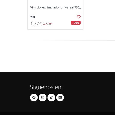
Vim clorex limpiador universal 750g
VIM
1,77€
- 29%
2,50€
Síguenos en: