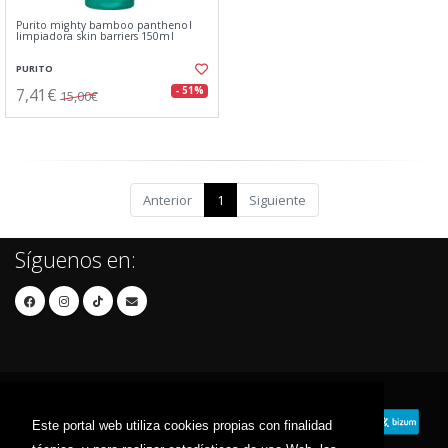
Purito mighty bamboo panthenol
limpiadora skin barriers 150ml
PURITO
7,41€
- 51%
15,00€
Anterior
1
Siguiente
Síguenos en:
Este portal web utiliza cookies propias con finalidad