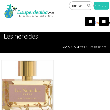
Powered
by
Tra
Les nereides
INICIO
MARCAS
LES NEREIDES