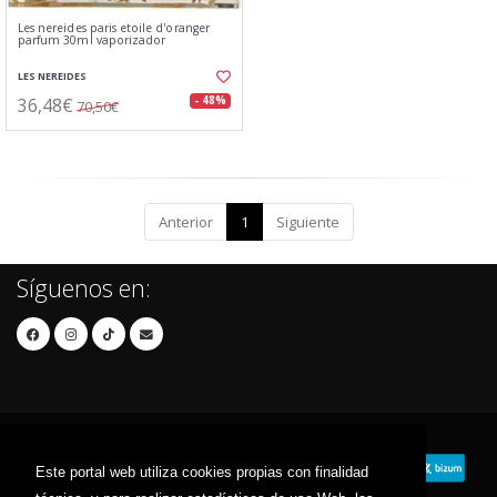
Les nereides paris etoile d'oranger
parfum 30ml vaporizador
LES NEREIDES
36,48€
- 48%
70,50€
Anterior
1
Siguiente
Síguenos en:
Este portal web utiliza cookies propias con finalidad