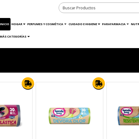
INICIO
HOGAR
PERFUMES Y COSMÉTICA
CUIDADO E HIGIENE
PARAFARMACIA
NUTR
MÁS CATEGORÍAS