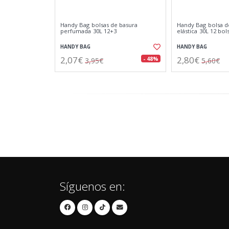
Handy Bag bolsas de basura
Handy Bag bolsa de
perfumada 30L 12+3
elástica 30L 12 bol
HANDY BAG
HANDY BAG
2,07€
2,80€
- 48%
3,95€
5,60€
Síguenos en: