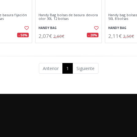
 basura fijación
Handy Bag bolsas de basura devora
Handy bag bolsas
sas
olor 30L 12 bolsas
50L 8 bolsas
HANDY BAG
HANDY BAG
2,07€
2,11€
- 50%
- 20%
2,60€
3,50€
Anterior
1
Siguiente