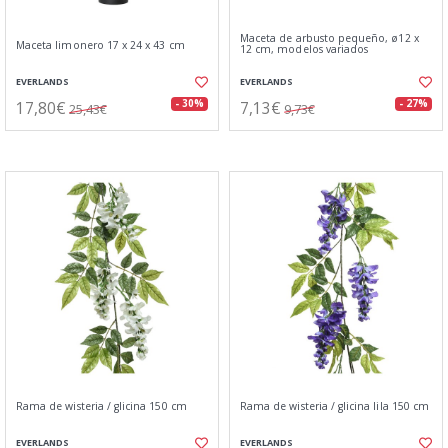
Maceta de arbusto pequeño, ø12 x
Maceta limonero 17 x 24 x 43 cm
12 cm, modelos variados
EVERLANDS
EVERLANDS
17,80€
7,13€
- 30%
- 27%
25,43€
9,73€
Rama de wisteria / glicina 150 cm
Rama de wisteria / glicina lila 150 cm
EVERLANDS
EVERLANDS