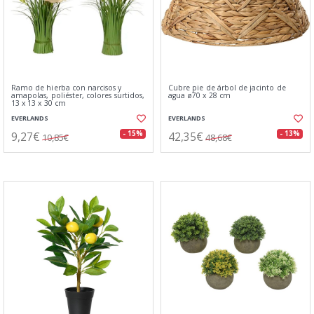
Ramo de hierba con narcisos y
Cubre pie de árbol de jacinto de
amapolas, poliéster, colores surtidos,
agua ø70 x 28 cm
13 x 13 x 30 cm
EVERLANDS
EVERLANDS
9,27€
42,35€
- 15%
- 13%
10,85€
48,68€