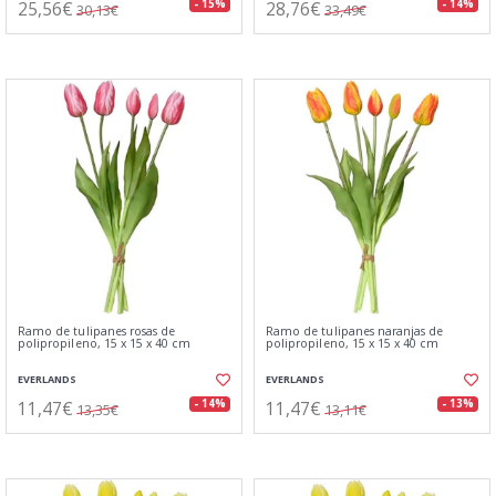
25,56€
28,76€
- 15%
- 14%
30,13€
33,49€
Ramo de tulipanes rosas de
Ramo de tulipanes naranjas de
polipropileno, 15 x 15 x 40 cm
polipropileno, 15 x 15 x 40 cm
EVERLANDS
EVERLANDS
11,47€
11,47€
- 14%
- 13%
13,35€
13,11€