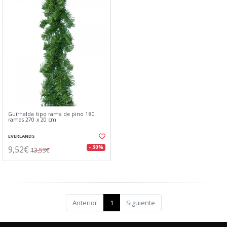
Guirnalda tipo rama de pino 180
ramas 270 x 20 cm
EVERLANDS
9,52€
- 30%
13,53€
Anterior
1
Siguiente