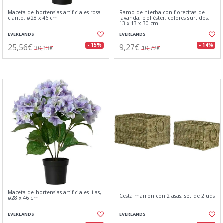
Maceta de hortensias artificiales rosa
Ramo de hierba con florecitas de
clarito, ø28 x 46 cm
lavanda, poliéster, colores surtidos,
13 x 13 x 30 cm
EVERLANDS
EVERLANDS
25,56€
9,27€
- 15%
- 14%
30,13€
10,72€
Maceta de hortensias artificiales lilas,
Cesta marrón con 2 asas, set de 2 uds
ø28 x 46 cm
EVERLANDS
EVERLANDS