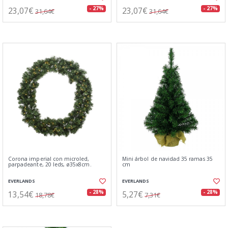
23,07€
23,07€
- 27%
- 27%
31,64€
31,64€
Corona imperial con microled,
Mini árbol de navidad 35 ramas 35
parpadeante, 20 leds, ø35x8cm.
cm
EVERLANDS
EVERLANDS
13,54€
5,27€
- 28%
- 28%
18,78€
7,31€