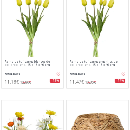
Ramo de tulipanes blancos de
Ramo de tulipanes amarillos de
polipropileno, 15 x 15 x 40 cm
polipropileno, 15 x 15 x 40 cm
EVERLANDS
EVERLANDS
11,18€
11,47€
- 13%
- 14%
12,86€
13,35€